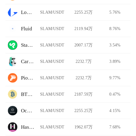
Loopring
SLAM/USDT
2255.25万
5.76%
Fluid
SLAM/USDT
2119.94万
8.76%
StarkDefi
SLAM/USDT
2007.17万
3.54%
Carbon DeFi
SLAM/USDT
2232.7万
3.89%
Pionex
SLAM/USDT
2232.7万
9.77%
BTCTradeUA
SLAM/USDT
2187.59万
0.47%
Ocnex
SLAM/USDT
2255.25万
4.15%
HashKey Global
SLAM/USDT
1962.07万
7.68%