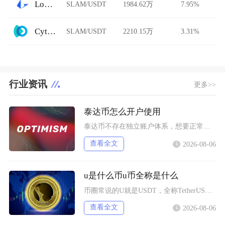
Loopring AMM
SLAM/USDT
1984.62万
7.95%
Cytoswap
SLAM/USDT
2210.15万
3.31%
行业资讯
更多>>
泰达币怎么开户使用
泰达币不存在独立账户体系，想要正常使用泰达币，主要分为中心化交易平台开户和去中心化钱包创建
查看全文
2026-08-06
u是什么币u币全称是什么
币圈常说的U就是USDT，全称TetherUSD，中文名称泰达币，是当前市场流通规模最大的
查看全文
2026-08-06