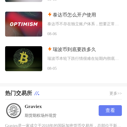
泰达币怎么开户使用
泰达币不存在独立账户体系，想要正常使用泰达币，主要分为中心化交易平台开户和去中心化钱包创建
08-06
瑞波币到底要跌多久
瑞波币本轮下跌行情很难在短期内彻底终结，至少还将维持数月弱势震荡寻底，只有同时满足流动性、
08-05
热门交易所
更多>>
Graviex
查看
期货
期权
场外
现货
Graviex是一家成立于2018年的国际加密货币交易所，总部位于新加坡，前身为MXC抹茶