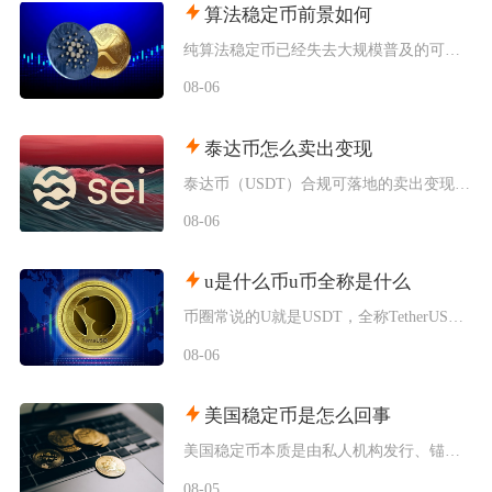
算法稳定币前景如何
纯算法稳定币已经失去大规模普及的可能性，未来只会以部分抵押混合算法的小众形态存在于DeFi
08-06
泰达币怎么卖出变现
泰达币（USDT）合规可落地的卖出变现主流路径为头部加密交易平台C2C点对点交易，完整操作
08-06
u是什么币u币全称是什么
币圈常说的U就是USDT，全称TetherUSD，中文名称泰达币，是当前市场流通规模最大的
08-06
美国稳定币是怎么回事
美国稳定币本质是由私人机构发行、锚定美元价格的链上数字凭证，并非央行数字货币，依靠储备资产
08-05