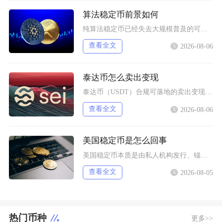
算法稳定币前景如何
纯算法稳定币已经失去大规模普及的可能性，未来只会以部分抵押混合算法的小众形态存在于DeFi
查看全文
2026-08-06
泰达币怎么卖出变现
泰达币（USDT）合规可落地的卖出变现主流路径为头部加密交易平台C2C点对点交易，完整操作
查看全文
2026-08-06
美国稳定币是怎么回事
美国稳定币本质是由私人机构发行、锚定美元价格的链上数字凭证，并非央行数字货币，依靠储备资产
查看全文
2026-08-05
热门币种
更多>>