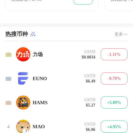
热搜币种
更多>>
USTD
1
力场
-1.11%
$0.0034
USTD
2
EUNO
-9.79%
$6.49
USTD
3
HAMS
+5.89%
$5.27
USTD
4
MAO
+4.95%
$6.06