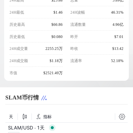
24H最高
$25.88
总量
5.89亿
24H最低
$1.46
24H波幅
46.31%
历史最高
$66.86
流通数量
4.96亿
历史最低
$0.080
昨开
$7.01
24H成交量
2255.25万
昨收
$13.42
24H成交额
$1.18万
流通率
52.18%
市值
$2521.49万
SLAM币行情