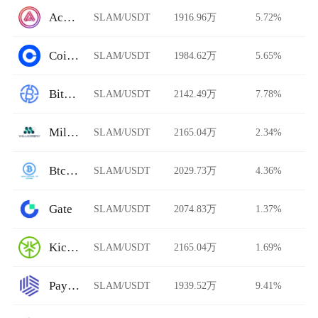
Acala Swap
SLAM/USDT
1916.96万
5.72%
Coinbase Pro
SLAM/USDT
1984.62万
5.65%
BitAsiaEx
SLAM/USDT
2142.49万
7.78%
Millionero
SLAM/USDT
2165.04万
2.34%
BtcTrade
SLAM/USDT
2029.73万
4.36%
Gate
SLAM/USDT
2074.83万
1.37%
KickEX
SLAM/USDT
2165.04万
1.69%
Paymium
SLAM/USDT
1939.52万
9.41%