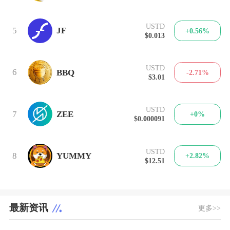
USTD
5
JF
+0.56%
$0.013
USTD
6
BBQ
-2.71%
$3.01
USTD
7
ZEE
+0%
$0.000091
USTD
8
YUMMY
+2.82%
$12.51
最新资讯
更多>>