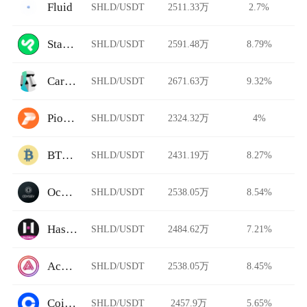
Fluid
SHLD/USDT
2511.33万
2.7%
StarkDefi
SHLD/USDT
2591.48万
8.79%
Carbon DeFi
SHLD/USDT
2671.63万
9.32%
Pionex
SHLD/USDT
2324.32万
4%
BTCTradeUA
SHLD/USDT
2431.19万
8.27%
Ocnex
SHLD/USDT
2538.05万
8.54%
HashKey Global
SHLD/USDT
2484.62万
7.21%
Acala Swap
SHLD/USDT
2538.05万
8.45%
Coinbase Pro
SHLD/USDT
2457.9万
5.65%