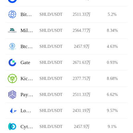
BitAsiaEx
SHLD/USDT
2511.33万
5.2%
Millionero
SHLD/USDT
2564.77万
8.34%
BtcTrade
SHLD/USDT
2457.9万
4.63%
Gate
SHLD/USDT
2671.63万
0.93%
KickEX
SHLD/USDT
2377.75万
8.68%
Paymium
SHLD/USDT
2511.33万
6.62%
Loopring AMM
SHLD/USDT
2431.19万
9.57%
Cytoswap
SHLD/USDT
2457.9万
9.1%