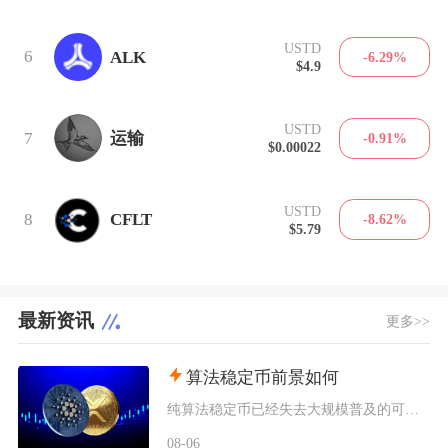
USTD
6
ALK
-6.29%
$4.9
USTD
7
运输
-0.91%
$0.00022
USTD
8
CFLT
-8.62%
$5.79
最新资讯
更多>>
算法稳定币前景如何
纯算法稳定币已经失去大规模普及的可能性，未来只会以部分抵押混合算法的小众形态存在于DeFi
08-06