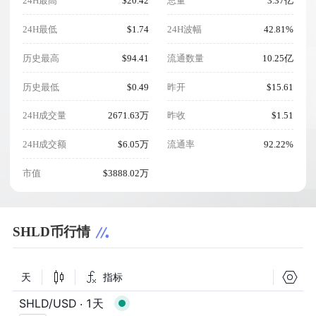
24H最高
$20.42
总量
3.37亿
24H最低
$1.74
24H波幅
42.81%
历史最高
$94.41
流通数量
10.25亿
历史最低
$0.49
昨开
$15.61
24H成交量
2671.63万
昨收
$1.51
24H成交额
$6.05万
流通率
92.22%
市值
$3888.02万
SHLD币行情