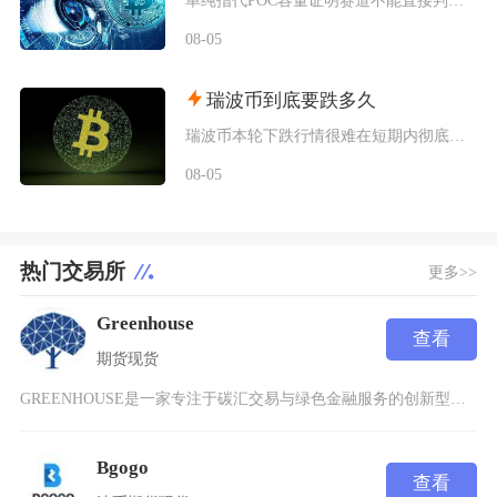
单纯指代POC容量证明赛道不能直接判定为空气币，POC是一套成熟区块链共识技术，赛道内存在
08-05
瑞波币到底要跌多久
瑞波币本轮下跌行情很难在短期内彻底终结，至少还将维持数月弱势震荡寻底，只有同时满足流动性、
08-05
热门交易所
更多>>
Greenhouse
查看
期货
现货
GREENHOUSE是一家专注于碳汇交易与绿色金融服务的创新型交易所，致力于通过市场化机制
Bgogo
查看