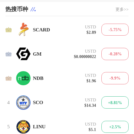
热搜币种
更多>>
USTD
1
SCARD
-5.75%
$2.89
USTD
2
GM
-0.28%
$0.00000022
USTD
3
NDB
-9.9%
$1.96
USTD
4
SCO
+8.81%
$14.34
USTD
5
LINU
+2.5%
$5.1