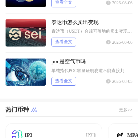
查看全文
2026-08-06
泰达币怎么卖出变现
泰达币（USDT）合规可落地的卖出变现主流路径为头部加密交易平台C2C点对点交易，完整操作
查看全文
2026-08-06
poc是空气币吗
单纯指代POC容量证明赛道不能直接判定为空气币，POC是一套成熟区块链共识技术，赛道内存在
查看全文
2026-08-05
热门币种
更多>>
IP3
MP
IP3币