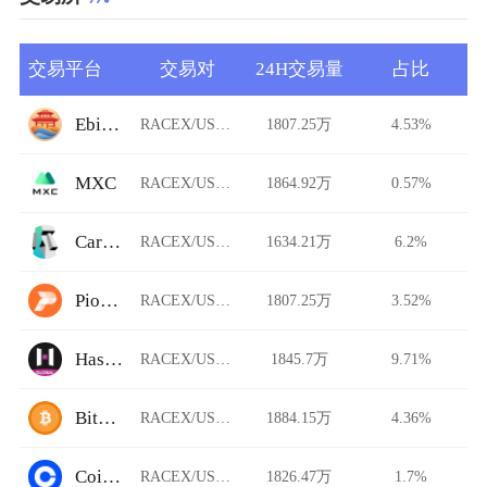
交易平台
交易对
24H交易量
占比
Ebisu's Bay
RACEX/USDT
1807.25万
4.53%
MXC
RACEX/USDT
1864.92万
0.57%
Carbon DeFi
RACEX/USDT
1634.21万
6.2%
Pionex
RACEX/USDT
1807.25万
3.52%
HashKey Global
RACEX/USDT
1845.7万
9.71%
BitFlip
RACEX/USDT
1884.15万
4.36%
Coinbase Pro
RACEX/USDT
1826.47万
1.7%