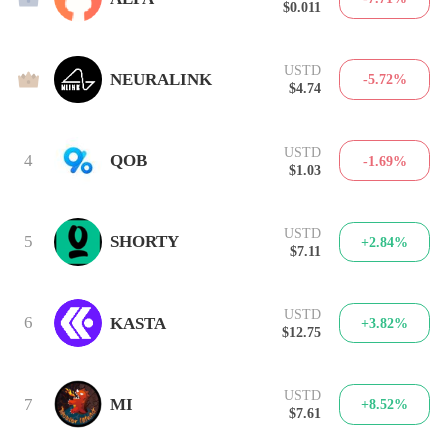
$0.011
USTD
3
NEURALINK
-5.72%
$4.74
USTD
4
QOB
-1.69%
$1.03
USTD
5
SHORTY
+2.84%
$7.11
USTD
6
KASTA
+3.82%
$12.75
USTD
7
MI
+8.52%
$7.61