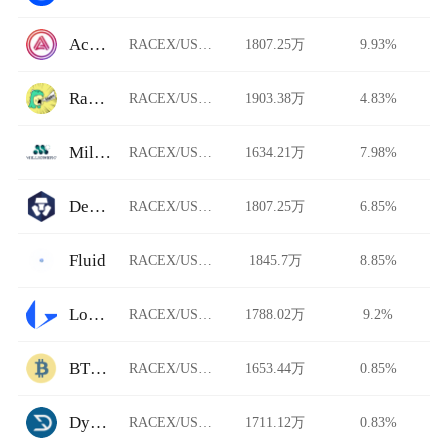
Acala Swap
RACEX/USDT
1807.25万
9.93%
Rawr Trade
RACEX/USDT
1903.38万
4.83%
Millionero
RACEX/USDT
1634.21万
7.98%
DeFi Swap
RACEX/USDT
1807.25万
6.85%
Fluid
RACEX/USDT
1845.7万
8.85%
Loopring
RACEX/USDT
1788.02万
9.2%
BTCTradeUA
RACEX/USDT
1653.44万
0.85%
Dystopia
RACEX/USDT
1711.12万
0.83%