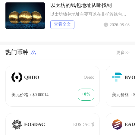
以太坊的钱包地址从哪找到
以太坊钱包地址主要可以在非托管钱包客户端、硬件钱包配套软件、交易所资产充值页面找到，地址统
查看全文
2026-08-08
热门币种
更多>>
QRDO
BV
Qredo
+0%
美元价格：$0.00014
美元价格：$1
EOSDAC
EA
EOSDAC币