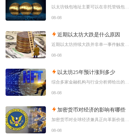
以太坊钱包地址主要可以在非托管钱包客户端、硬件钱包配套软件、交易所资产充值页面找到，地址统
08-08
近期以太坊大跌是什么原因
近期以太坊持续大跌并非单一事件触发，而是宏观流动性收紧、机构资金持续撤离、衍生品杠杆踩踏叠
08-08
以太坊25年预计涨到多少
综合多家金融机构与行业分析师给出的行情推演，以太坊2025年将呈现区间分化走势，基准预期价
08-08
加密货币对经济的影响有哪些
加密货币对全球经济兼具正向革新价值与系统性风险，会从跨境支付体系、居民资产配置、各国货币政
08-08