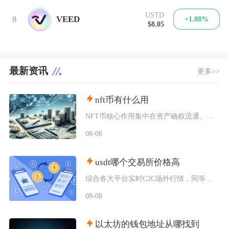
USTD
8
VEED
+1.88%
$8.05
最新资讯
更多>>
nft币有什么用
NFT币核心作用集中在资产确权流通、生态权益兑现、金融抵押套利、身份凭证认证四大方向，既是
08-08
usdt哪个交易所价格高
综合各大平台实时C2C场外行情，同等支付渠道下Bybit场内场外USDT卖出报价长期高于其
08-08
以太坊的钱包地址从哪找到