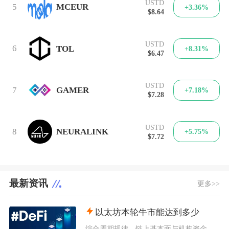
USTD
5
MCEUR
+3.36%
$8.64
USTD
6
TOL
+8.31%
$6.47
USTD
7
GAMER
+7.18%
$7.28
USTD
8
NEURALINK
+5.75%
$7.72
最新资讯
更多>>
以太坊本轮牛市能达到多少
综合周期规律、链上基本面与机构资金预期，以太坊本轮牛市基准冲顶区间在8000至12000美