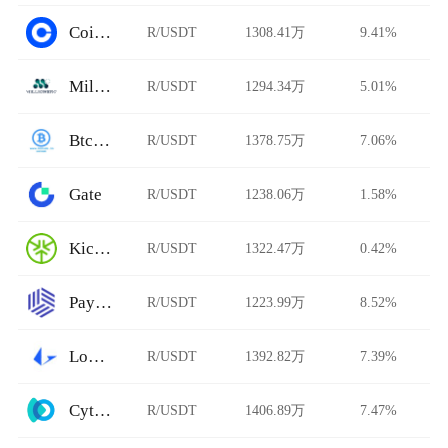
Coinbase Pro
R/USDT
1308.41万
9.41%
Millionero
R/USDT
1294.34万
5.01%
BtcTrade
R/USDT
1378.75万
7.06%
Gate
R/USDT
1238.06万
1.58%
KickEX
R/USDT
1322.47万
0.42%
Paymium
R/USDT
1223.99万
8.52%
Loopring AMM
R/USDT
1392.82万
7.39%
Cytoswap
R/USDT
1406.89万
7.47%