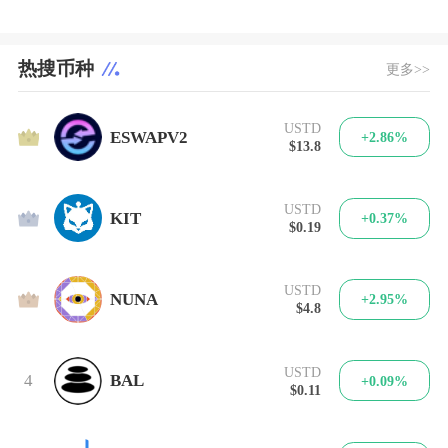
热搜币种
更多>>
USTD
1
ESWAPV2
+2.86%
$13.8
USTD
2
KIT
+0.37%
$0.19
USTD
3
NUNA
+2.95%
$4.8
USTD
4
BAL
+0.09%
$0.11