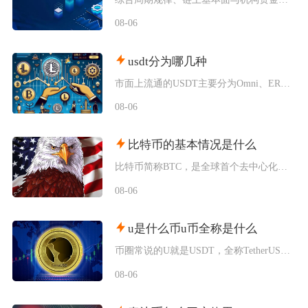
08-06
usdt分为哪几种
市面上流通的USDT主要分为Omni、ERC20、TRC20、BEP20四类主流版本，同时
08-06
比特币的基本情况是什么
比特币简称BTC，是全球首个去中心化加密数字资产，依托区块链与工作量证明机制运行，无任何中
08-06
u是什么币u币全称是什么
币圈常说的U就是USDT，全称TetherUSD，中文名称泰达币，是当前市场流通规模最大的
08-06