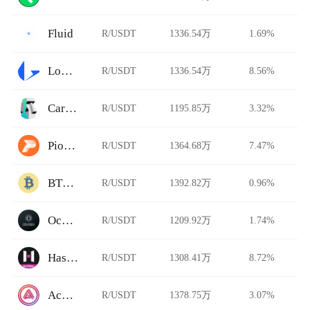
Fluid
R/USDT
1336.54万
1.69%
Loopring
R/USDT
1336.54万
8.56%
Carbon DeFi
R/USDT
1195.85万
3.32%
Pionex
R/USDT
1364.68万
7.47%
BTCTradeUA
R/USDT
1392.82万
0.96%
Ocnex
R/USDT
1209.92万
1.74%
HashKey Global
R/USDT
1308.41万
8.72%
Acala Swap
R/USDT
1378.75万
3.07%