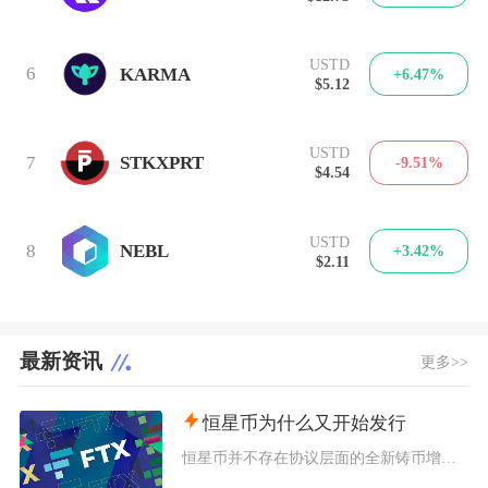
USTD
6
KARMA
+6.47%
$5.12
USTD
7
STKXPRT
-9.51%
$4.54
USTD
8
NEBL
+3.42%
$2.11
最新资讯
更多>>
恒星币为什么又开始发行
恒星币并不存在协议层面的全新铸币增发，市场感知的“再次发行”，本质是恒星发展基金会持续释放