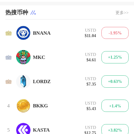
热搜币种
更多>>
USTD
1
BNANA
-1.95%
$11.04
USTD
2
MKC
+1.25%
$4.61
USTD
3
LORDZ
+0.63%
$7.35
USTD
4
BKKG
+1.4%
$5.43
USTD
5
KASTA
+3.82%
$12.75