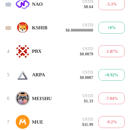
USTD
2
NAO
-5.3%
$8.64
USTD
3
KSHIB
+0%
$0.00000000000
USTD
4
PBX
-1.87%
$0.0079
USTD
5
ARPA
+0.92%
$0.0087
USTD
6
MEISHU
-7.04%
$1.33
USTD
7
MUE
-9.2%
$11.99