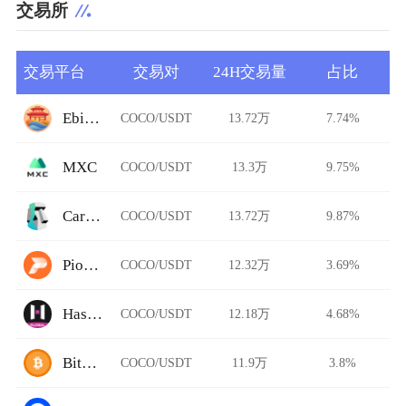
交易所
交易平台
交易对
24H交易量
占比
Ebisu's Bay
COCO/USDT
13.72万
7.74%
MXC
COCO/USDT
13.3万
9.75%
Carbon DeFi
COCO/USDT
13.72万
9.87%
Pionex
COCO/USDT
12.32万
3.69%
HashKey Global
COCO/USDT
12.18万
4.68%
BitFlip
COCO/USDT
11.9万
3.8%