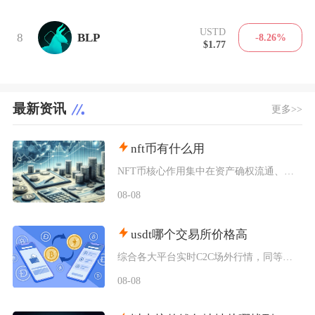
USTD
8
BLP
-8.26%
$1.77
最新资讯
更多>>
nft币有什么用
NFT币核心作用集中在资产确权流通、生态权益兑现、金融抵押套利、身份凭证认证四大方向，既是
08-08
usdt哪个交易所价格高
综合各大平台实时C2C场外行情，同等支付渠道下Bybit场内场外USDT卖出报价长期高于其
08-08