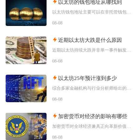
以太坊的钱包地址从哪找到
以太坊钱包地址主要可以在非托管钱包客户端、硬件钱包配套软件、交易所资产充值页面找到，地址统
08-08
近期以太坊大跌是什么原因
近期以太坊持续大跌并非单一事件触发，而是宏观流动性收紧、机构资金持续撤离、衍生品杠杆踩踏叠
08-08
以太坊25年预计涨到多少
综合多家金融机构与行业分析师给出的行情推演，以太坊2025年将呈现区间分化走势，基准预期价
08-08
加密货币对经济的影响有哪些
加密货币对全球经济兼具正向革新价值与系统性风险，会从跨境支付体系、居民资产配置、各国货币政
08-08