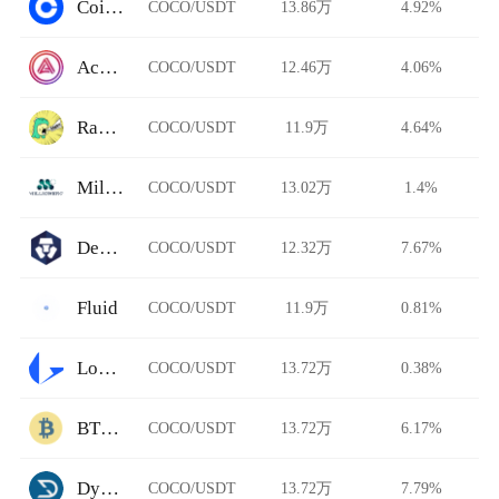
Coinbase Pro
COCO/USDT
13.86万
4.92%
Acala Swap
COCO/USDT
12.46万
4.06%
Rawr Trade
COCO/USDT
11.9万
4.64%
Millionero
COCO/USDT
13.02万
1.4%
DeFi Swap
COCO/USDT
12.32万
7.67%
Fluid
COCO/USDT
11.9万
0.81%
Loopring
COCO/USDT
13.72万
0.38%
BTCTradeUA
COCO/USDT
13.72万
6.17%
Dystopia
COCO/USDT
13.72万
7.79%