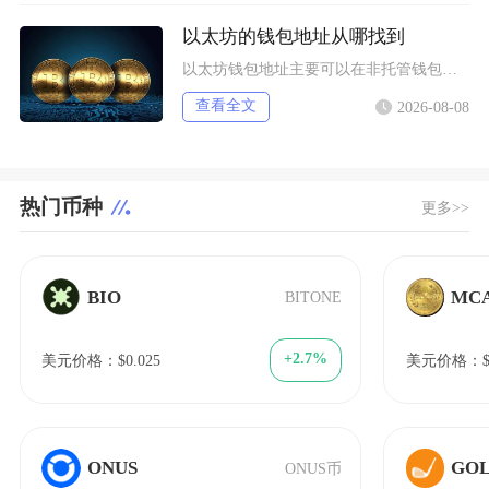
以太坊的钱包地址从哪找到
以太坊钱包地址主要可以在非托管钱包客户端、硬件钱包配套软件、交易所资产充值页面找到，地址统
查看全文
2026-08-08
热门币种
更多>>
BIO
MC
BITONE
+2.7%
美元价格：$0.025
美元价格：$5
ONUS
GO
ONUS币