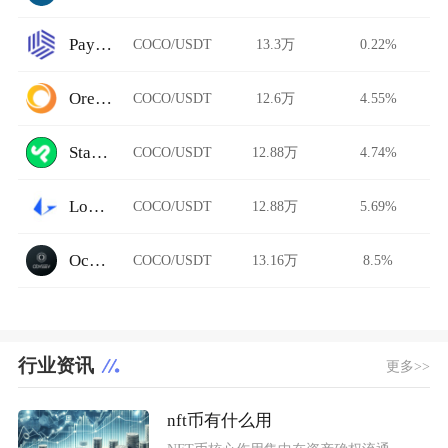
Paymium
COCO/USDT
13.3万
0.22%
Ore.Bz
COCO/USDT
12.6万
4.55%
StarkDefi
COCO/USDT
12.88万
4.74%
Loopring AMM
COCO/USDT
12.88万
5.69%
Ocnex
COCO/USDT
13.16万
8.5%
行业资讯
更多>>
nft币有什么用