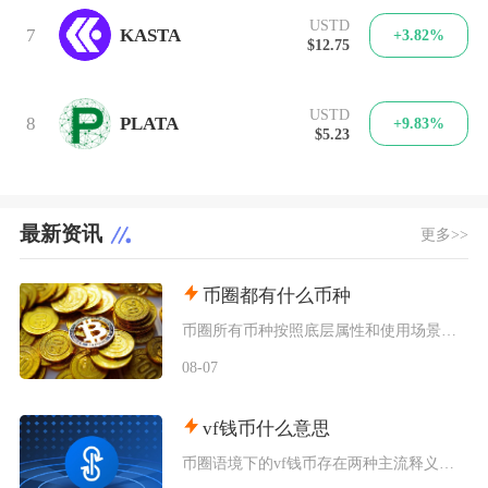
USTD
7
KASTA
+3.82%
$12.75
USTD
8
PLATA
+9.83%
$5.23
最新资讯
更多>>
币圈都有什么币种
币圈所有币种按照底层属性和使用场景，可以划分为价值存储币、公链原生币、稳定币、平台币、赛道
08-07
vf钱币什么意思
币圈语境下的vf钱币存在两种主流释义，一是古钱币收藏流通市场通用的VF品相评级标识，二是链