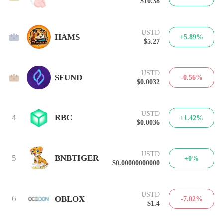
$10.38
USTD
2
HAMS
+5.89%
$5.27
USTD
3
SFUND
-0.56%
$0.0032
USTD
4
RBC
+1.42%
$0.0036
USTD
5
BNBTIGER
+0%
$0.00000000000
USTD
6
OBLOX
-7.02%
$1.4