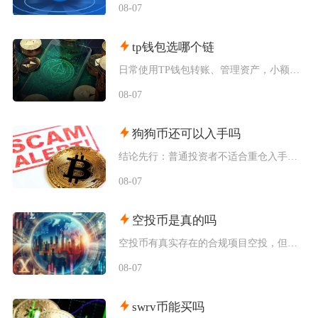
08-07
tp钱包选哪个链
日常使用TP钱包转账、管理资产，小额稳定币互转优先选择波场TRC20；币安生态内交互、参与
08-07
狗狗币还可以入手吗
结论先行：普通投资者不适合重仓入手狗狗币，仅能拿出总资产极小比例做短期情绪博弈，长线持仓性
08-07
空投币是真的吗
空投币有真实存在的合规项目空投，但市场中九成以上面向普通散户的免费空投、大额福利空投均为虚
08-07
swrv币能买吗