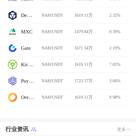
DeFi Swap
NAH/USDT
1619.11万
2.32%
MXC
NAH/USDT
1479.84万
0.39%
Gate
NAH/USDT
1671.34万
2.19%
KickEX
NAH/USDT
1619.11万
7.02%
Paymium
NAH/USDT
1723.57万
3.66%
Ore.Bz
NAH/USDT
1619.11万
9.98%
行业资讯
更多>>