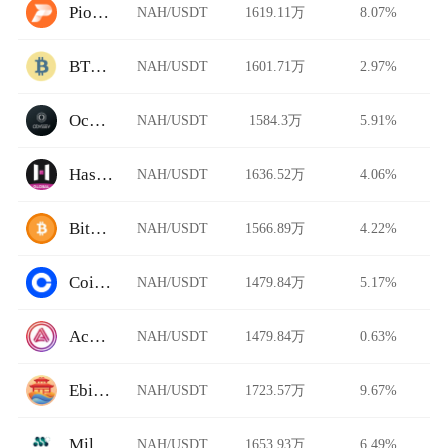
Pionex
NAH/USDT
1619.11万
8.07%
BTCTradeUA
NAH/USDT
1601.71万
2.97%
Ocnex
NAH/USDT
1584.3万
5.91%
HashKey Global
NAH/USDT
1636.52万
4.06%
BitFlip
NAH/USDT
1566.89万
4.22%
Coinbase Pro
NAH/USDT
1479.84万
5.17%
Acala Swap
NAH/USDT
1479.84万
0.63%
Ebisu's Bay
NAH/USDT
1723.57万
9.67%
Millionero
NAH/USDT
1653.93万
6.49%