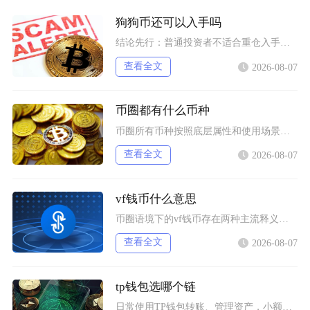
狗狗币还可以入手吗
结论先行：普通投资者不适合重仓入手狗狗币，仅能拿出总资产极小比例做短期情绪博弈，长线持仓性
查看全文
2026-08-07
币圈都有什么币种
币圈所有币种按照底层属性和使用场景，可以划分为价值存储币、公链原生币、稳定币、平台币、赛道
查看全文
2026-08-07
vf钱币什么意思
币圈语境下的vf钱币存在两种主流释义，一是古钱币收藏流通市场通用的VF品相评级标识，二是链
查看全文
2026-08-07
tp钱包选哪个链
日常使用TP钱包转账、管理资产，小额稳定币互转优先选择波场TRC20；币安生态内交互、参与