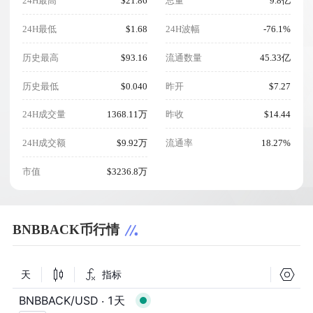
24H最高
$21.86
总量
9.8亿
24H最低
$1.68
24H波幅
-76.1%
历史最高
$93.16
流通数量
45.33亿
历史最低
$0.040
昨开
$7.27
24H成交量
1368.11万
昨收
$14.44
24H成交额
$9.92万
流通率
18.27%
市值
$3236.8万
BNBBACK币行情