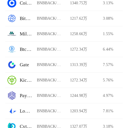
Coinbase Pro
BNBBACK/USDT
1340.75万
3.13%
BitAsiaEx
BNBBACK/USDT
1217.62万
3.08%
Millionero
BNBBACK/USDT
1258.66万
1.55%
BtcTrade
BNBBACK/USDT
1272.34万
6.44%
Gate
BNBBACK/USDT
1313.39万
7.57%
KickEX
BNBBACK/USDT
1272.34万
5.76%
Paymium
BNBBACK/USDT
1244.98万
4.97%
Loopring AMM
BNBBACK/USDT
1203.94万
7.81%
Cytoswap
BNBBACK/USDT
1327.07万
3.18%