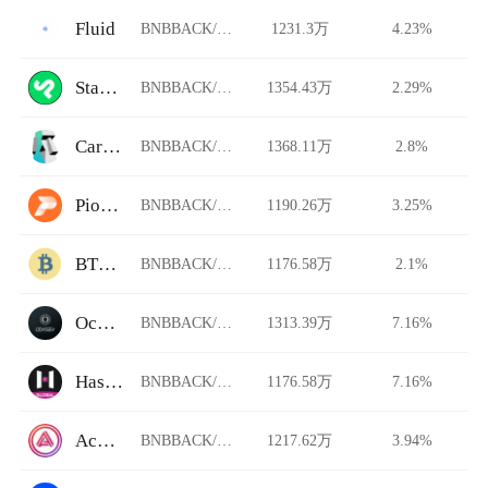
Fluid
BNBBACK/USDT
1231.3万
4.23%
StarkDefi
BNBBACK/USDT
1354.43万
2.29%
Carbon DeFi
BNBBACK/USDT
1368.11万
2.8%
Pionex
BNBBACK/USDT
1190.26万
3.25%
BTCTradeUA
BNBBACK/USDT
1176.58万
2.1%
Ocnex
BNBBACK/USDT
1313.39万
7.16%
HashKey Global
BNBBACK/USDT
1176.58万
7.16%
Acala Swap
BNBBACK/USDT
1217.62万
3.94%