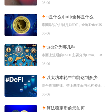
08-06
u是什么币u币全称是什么
币圈常说的U就是USDT，全称TetherUSD，中文名称泰达币，是当前市场流通规模最大的
08-06
usdt分为哪几种
市面上流通的USDT主要分为Omni、ERC20、TRC20、BEP20四类主流版本，同时
08-06
以太坊本轮牛市能达到多少
综合周期规律、链上基本面与机构资金预期，以太坊本轮牛市基准冲顶区间在8000至12000美
08-06
算法稳定币前景如何