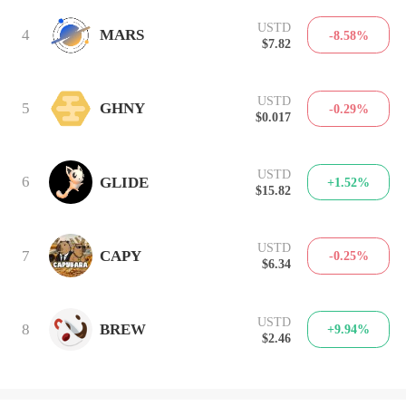
USTD
4
MARS
-8.58%
$7.82
USTD
5
GHNY
-0.29%
$0.017
USTD
6
GLIDE
+1.52%
$15.82
USTD
7
CAPY
-0.25%
$6.34
USTD
8
BREW
+9.94%
$2.46