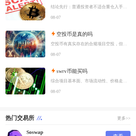
结论先行：普通投资者不适合重仓入手狗狗币，仅能拿出总资产极小比例做短期情绪博弈，长线持仓性
08-07
空投币是真的吗
空投币有真实存在的合规项目空投，但市场中九成以上面向普通散户的免费空投、大额福利空投均为虚
08-07
swrv币能买吗
综合项目基本面、市场流动性、价格走势以及行业竞争现状，普通币圈投资者不建议买入SWRV代币
08-07
热门交易所
更多>>
Soswap