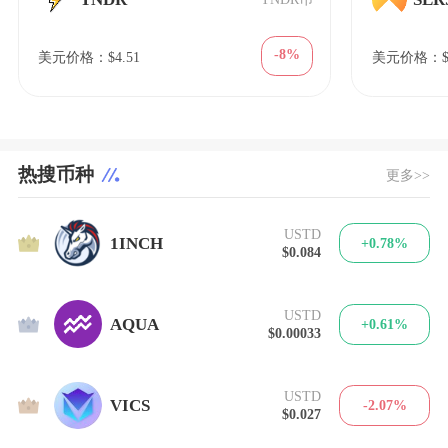
-8%
美元价格：$4.51
美元价格：$0
热搜币种
更多>>
USTD
1
1INCH
+0.78%
$0.084
USTD
2
AQUA
+0.61%
$0.00033
USTD
3
VICS
-2.07%
$0.027