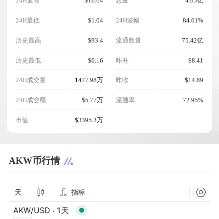
24H最高
$16.64
总量
4.05亿
24H最低
$1.04
24H波幅
84.61%
历史最高
$93.4
流通数量
75.42亿
历史最低
$0.16
昨开
$8.41
24H成交量
1477.98万
昨收
$14.89
24H成交额
$5.77万
流通率
72.95%
市值
$3395.3万
AKW币行情