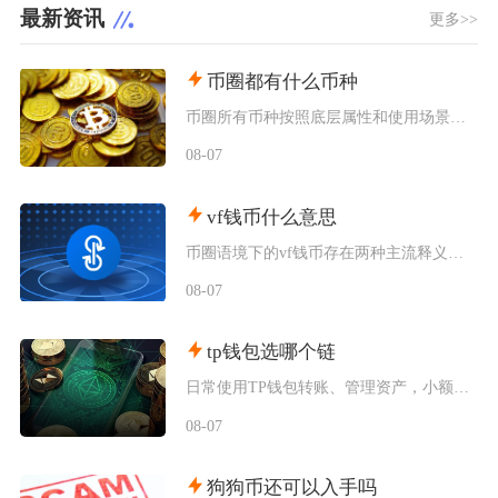
最新资讯
更多>>
币圈都有什么币种
币圈所有币种按照底层属性和使用场景，可以划分为价值存储币、公链原生币、稳定币、平台币、赛道
08-07
vf钱币什么意思
币圈语境下的vf钱币存在两种主流释义，一是古钱币收藏流通市场通用的VF品相评级标识，二是链
08-07
tp钱包选哪个链
日常使用TP钱包转账、管理资产，小额稳定币互转优先选择波场TRC20；币安生态内交互、参与
08-07
狗狗币还可以入手吗