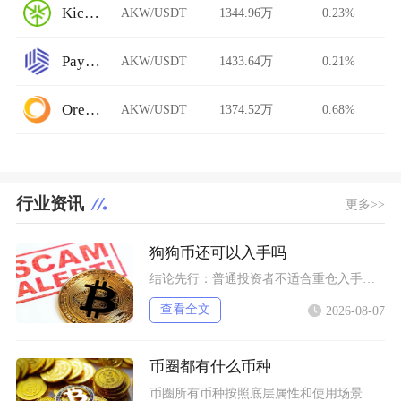
KickEX
AKW/USDT
1344.96万
0.23%
Paymium
AKW/USDT
1433.64万
0.21%
Ore.Bz
AKW/USDT
1374.52万
0.68%
行业资讯
更多>>
狗狗币还可以入手吗
结论先行：普通投资者不适合重仓入手狗狗币，仅能拿出总资产极小比例做短期情绪博弈，长线持仓性
查看全文
2026-08-07
币圈都有什么币种
币圈所有币种按照底层属性和使用场景，可以划分为价值存储币、公链原生币、稳定币、平台币、赛道