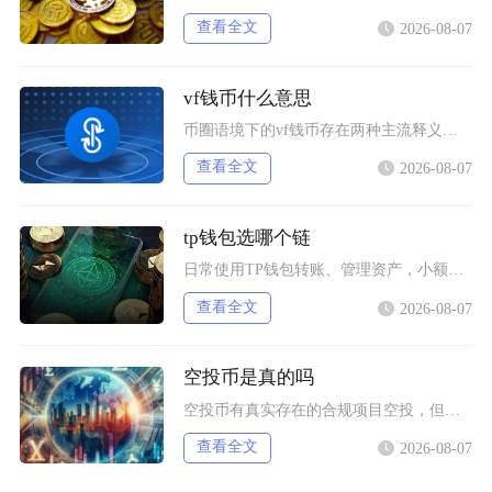
查看全文
2026-08-07
vf钱币什么意思
币圈语境下的vf钱币存在两种主流释义，一是古钱币收藏流通市场通用的VF品相评级标识，二是链
查看全文
2026-08-07
tp钱包选哪个链
日常使用TP钱包转账、管理资产，小额稳定币互转优先选择波场TRC20；币安生态内交互、参与
查看全文
2026-08-07
空投币是真的吗
空投币有真实存在的合规项目空投，但市场中九成以上面向普通散户的免费空投、大额福利空投均为虚
查看全文
2026-08-07