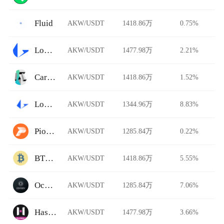
Fluid
AKW/USDT
1418.86万
0.75%
Loopring
AKW/USDT
1477.98万
2.21%
Carbon DeFi
AKW/USDT
1418.86万
1.52%
Loopring AMM
AKW/USDT
1344.96万
8.83%
Pionex
AKW/USDT
1285.84万
0.22%
BTCTradeUA
AKW/USDT
1418.86万
5.55%
Ocnex
AKW/USDT
1285.84万
7.06%
HashKey Global
AKW/USDT
1477.98万
3.66%