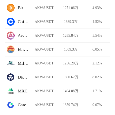
BitFlip
AKW/USDT
1271.06万
4.93%
Coinbase Pro
AKW/USDT
1389.3万
4.52%
Acala Swap
AKW/USDT
1285.84万
5.54%
Ebisu's Bay
AKW/USDT
1389.3万
6.05%
Millionero
AKW/USDT
1256.28万
2.12%
DeFi Swap
AKW/USDT
1300.62万
8.02%
MXC
AKW/USDT
1404.08万
1.71%
Gate
AKW/USDT
1359.74万
9.07%