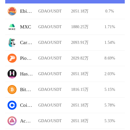
Ebisu's Bay
GDAO/USDT
2051.18万
0.7%
MXC
GDAO/USDT
1880.25万
1.71%
Carbon DeFi
GDAO/USDT
2093.91万
1.54%
Pionex
GDAO/USDT
2029.82万
8.69%
HashKey Global
GDAO/USDT
2051.18万
2.03%
BitFlip
GDAO/USDT
1816.15万
5.15%
Coinbase Pro
GDAO/USDT
2051.18万
5.78%
Acala Swap
GDAO/USDT
2051.18万
5.33%