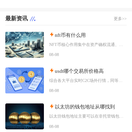
最新资讯
更多>>
nft币有什么用
NFT币核心作用集中在资产确权流通、生态权益兑现、金融抵押套利、身份凭证认证四大方向，既是
08-08
usdt哪个交易所价格高
综合各大平台实时C2C场外行情，同等支付渠道下Bybit场内场外USDT卖出报价长期高于其
08-08
以太坊的钱包地址从哪找到
以太坊钱包地址主要可以在非托管钱包客户端、硬件钱包配套软件、交易所资产充值页面找到，地址统
08-08