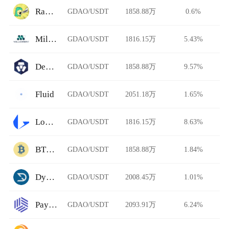
Rawr Trade
GDAO/USDT
1858.88万
0.6%
Millionero
GDAO/USDT
1816.15万
5.43%
DeFi Swap
GDAO/USDT
1858.88万
9.57%
Fluid
GDAO/USDT
2051.18万
1.65%
Loopring
GDAO/USDT
1816.15万
8.63%
BTCTradeUA
GDAO/USDT
1858.88万
1.84%
Dystopia
GDAO/USDT
2008.45万
1.01%
Paymium
GDAO/USDT
2093.91万
6.24%