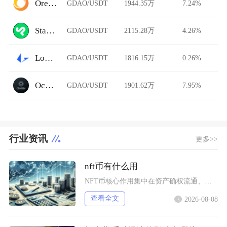
Ore.Bz
GDAO/USDT
1944.35万
7.24%
StarkDefi
GDAO/USDT
2115.28万
4.26%
Loopring AMM
GDAO/USDT
1816.15万
0.26%
Ocnex
GDAO/USDT
1901.62万
7.95%
行业资讯
更多>>
nft币有什么用
NFT币核心作用集中在资产确权流通、生态权益兑现、金融抵押套利、身份凭证认证四大方向，既是
查看全文
2026-08-08