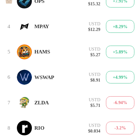
3
OPS
+7.91%
$15.32
USTD
4
MPAY
+8.29%
$12.29
USTD
5
HAMS
+5.89%
$5.27
USTD
6
WSWAP
+4.99%
$8.91
USTD
7
ZLDA
-6.94%
$5.71
USTD
8
RIO
-3.2%
$0.034