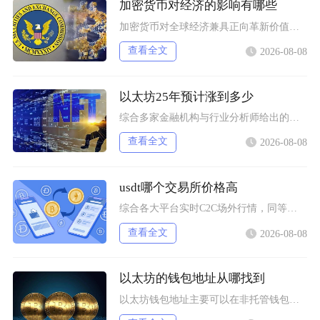
加密货币对经济的影响有哪些
加密货币对全球经济兼具正向革新价值与系统性风险，会从跨境支付体系、居民资产配置、各国货币政
查看全文
2026-08-08
以太坊25年预计涨到多少
综合多家金融机构与行业分析师给出的行情推演，以太坊2025年将呈现区间分化走势，基准预期价
查看全文
2026-08-08
usdt哪个交易所价格高
综合各大平台实时C2C场外行情，同等支付渠道下Bybit场内场外USDT卖出报价长期高于其
查看全文
2026-08-08
以太坊的钱包地址从哪找到
以太坊钱包地址主要可以在非托管钱包客户端、硬件钱包配套软件、交易所资产充值页面找到，地址统