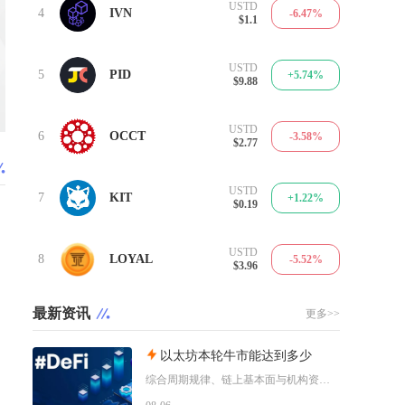
USTD
4
IVN
-6.47%
$1.1
USTD
5
PID
+5.74%
$9.88
USTD
6
OCCT
-3.58%
$2.77
USTD
7
KIT
+1.22%
$0.19
USTD
8
LOYAL
-5.52%
$3.96
最新资讯
更多>>
以太坊本轮牛市能达到多少
综合周期规律、链上基本面与机构资金预期，以太坊本轮牛市基准冲顶区间在8000至12000美