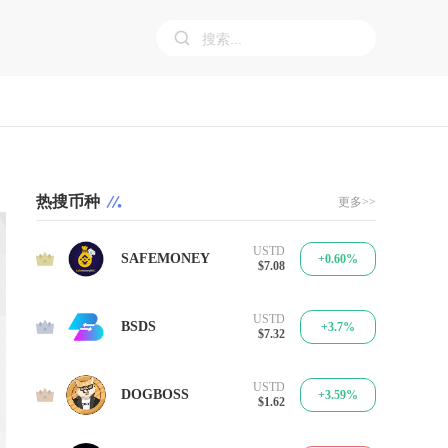
热搜币种
更多>>
USTD
1
SAFEMONEY
+0.60%
$7.08
USTD
2
BSDS
+3.7%
$7.32
USTD
3
DOGBOSS
+3.59%
$1.62