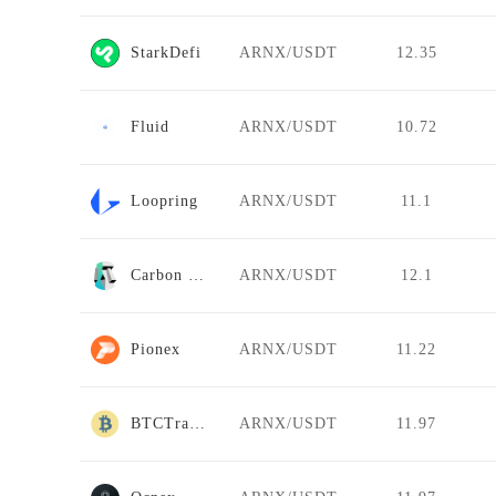
StarkDefi
ARNX/USDT
12.35
Fluid
ARNX/USDT
10.72
Loopring
ARNX/USDT
11.1
Carbon DeFi
ARNX/USDT
12.1
Pionex
ARNX/USDT
11.22
BTCTradeUA
ARNX/USDT
11.97