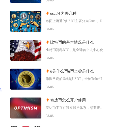
08-06
usdt分为哪几种
市面上流通的USDT主要分为Omni、ERC20、TRC20、BEP20四类主流版本，同时
08-06
比特币的基本情况是什么
比特币简称BTC，是全球首个去中心化加密数字资产，依托区块链与工作量证明机制运行，无任何中
08-06
u是什么币u币全称是什么
币圈常说的U就是USDT，全称TetherUSD，中文名称泰达币，是当前市场流通规模最大的
08-06
泰达币怎么开户使用
泰达币不存在独立账户体系，想要正常使用泰达币，主要分为中心化交易平台开户和去中心化钱包创建
08-06