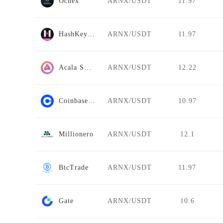
Ocnex
ARNX/USDT
11.97
HashKey Global
ARNX/USDT
11.97
Acala Swap
ARNX/USDT
12.22
Coinbase Pro
ARNX/USDT
10.97
Millionero
ARNX/USDT
12.1
BtcTrade
ARNX/USDT
11.97
Gate
ARNX/USDT
10.6