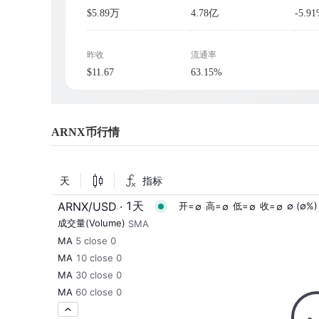
$5.89万
4.78亿
-5.9
昨收
流通率
$11.67
63.15%
ARNX币行情