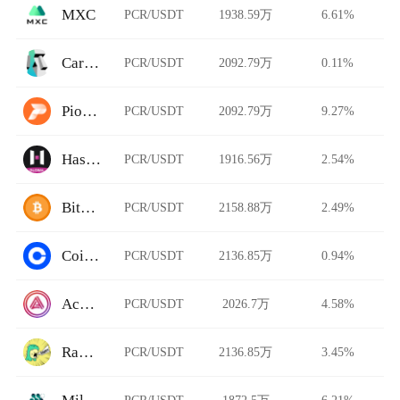
MXC
PCR/USDT
1938.59万
6.61%
Carbon DeFi
PCR/USDT
2092.79万
0.11%
Pionex
PCR/USDT
2092.79万
9.27%
HashKey Global
PCR/USDT
1916.56万
2.54%
BitFlip
PCR/USDT
2158.88万
2.49%
Coinbase Pro
PCR/USDT
2136.85万
0.94%
Acala Swap
PCR/USDT
2026.7万
4.58%
Rawr Trade
PCR/USDT
2136.85万
3.45%
PCR/USDT
1872.5万
6.21%