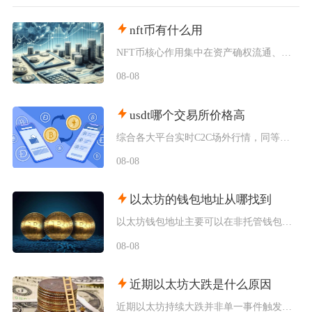
nft币有什么用
NFT币核心作用集中在资产确权流通、生态权益兑现、金融抵押套利、身份凭证认证四大方向，既是
08-08
usdt哪个交易所价格高
综合各大平台实时C2C场外行情，同等支付渠道下Bybit场内场外USDT卖出报价长期高于其
08-08
以太坊的钱包地址从哪找到
以太坊钱包地址主要可以在非托管钱包客户端、硬件钱包配套软件、交易所资产充值页面找到，地址统
08-08
近期以太坊大跌是什么原因
近期以太坊持续大跌并非单一事件触发，而是宏观流动性收紧、机构资金持续撤离、衍生品杠杆踩踏叠