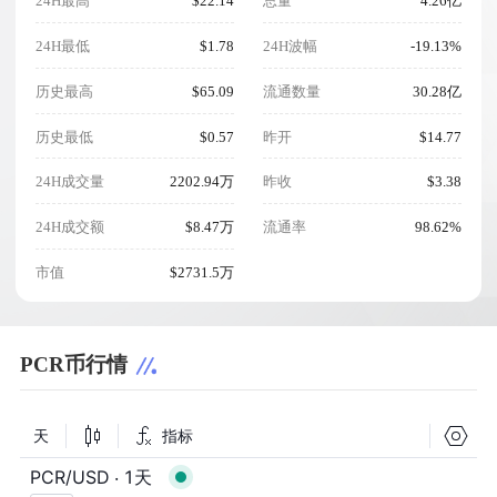
24H最高
$22.14
总量
4.26亿
24H最低
$1.78
24H波幅
-19.13%
历史最高
$65.09
流通数量
30.28亿
历史最低
$0.57
昨开
$14.77
24H成交量
2202.94万
昨收
$3.38
24H成交额
$8.47万
流通率
98.62%
市值
$2731.5万
PCR币行情