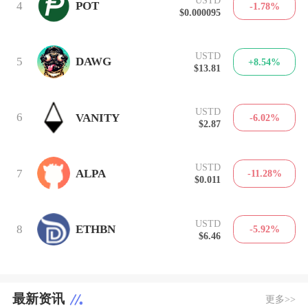
4
POT
-1.78%
$0.000095
USTD
5
DAWG
+8.54%
$13.81
USTD
6
VANITY
-6.02%
$2.87
USTD
7
ALPA
-11.28%
$0.011
USTD
8
ETHBN
-5.92%
$6.46
最新资讯
更多>>