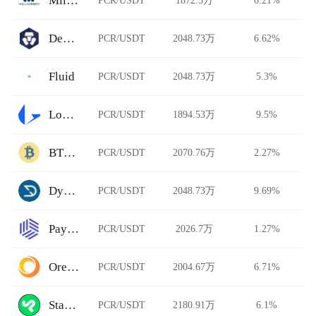
Millionero
DeFi Swap
PCR/USDT
2048.73万
6.62%
Fluid
PCR/USDT
2048.73万
5.3%
Loopring
PCR/USDT
1894.53万
9.5%
BTCTradeUA
PCR/USDT
2070.76万
2.27%
Dystopia
PCR/USDT
2048.73万
9.69%
Paymium
PCR/USDT
2026.7万
1.27%
Ore.Bz
PCR/USDT
2004.67万
6.71%
StarkDefi
PCR/USDT
2180.91万
6.1%