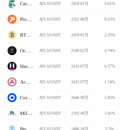
Carbon DeFi
ATLS/USDT
2459.81万
5.61%
Pionex
ATLS/USDT
2352.86万
8.63%
BTCTradeUA
ATLS/USDT
2459.81万
2.35%
Ocnex
ATLS/USDT
2540.02万
4.74%
HashKey Global
ATLS/USDT
2433.07万
6.57%
Acala Swap
ATLS/USDT
2433.07万
1.54%
Coinbase Pro
ATLS/USDT
2646.96万
5.85%
Millionero
ATLS/USDT
2593.49万
3.41%
BtcTrade
ATLS/USDT
2486.54万
5.5%