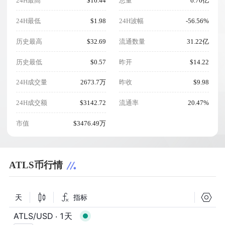
24H最高
$16.44
总量
6.76亿
24H最低
$1.98
24H波幅
-56.56%
历史最高
$32.69
流通数量
31.22亿
历史最低
$0.57
昨开
$14.22
24H成交量
2673.7万
昨收
$9.98
24H成交额
$3142.72
流通率
20.47%
市值
$3476.49万
ATLS币行情