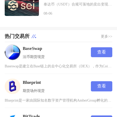
泰达币（USDT）合规可落地的卖出变现主流路径为头部加密交易平台C2C点对点交易，完整操作
08-06
热门交易所
更多>>
BaseSwap
查看
法币
期货
现货
Baseswap是建立在Base链上的去中心化交易所（DEX），作为Coinbase生态的
Blueprint
查看
期货
场外
现货
Blueprint是一家由国际知名数字资产管理机构AmberGroup孵化的加密资产交易所
BitTrade