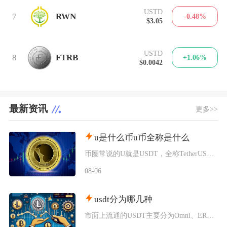
USTD
7
RWN
-0.48%
$3.05
USTD
8
FTRB
+1.06%
$0.0042
最新资讯
更多>>
u是什么币u币全称是什么
币圈常说的U就是USDT，全称TetherUSD，中文名称泰达币，是当前市场流通规模最大的
08-06
usdt分为哪几种
市面上流通的USDT主要分为Omni、ERC20、TRC20、BEP20四类主流版本，同时