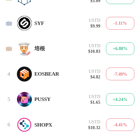
$3.09
USTD
2
SYF
-1.11%
$9.99
USTD
3
培根
+6.88%
$10.83
USTD
4
EOSBEAR
-7.49%
$4.82
USTD
5
PUSSY
+4.24%
$1.65
USTD
6
SHOPX
-4.41%
$10.32