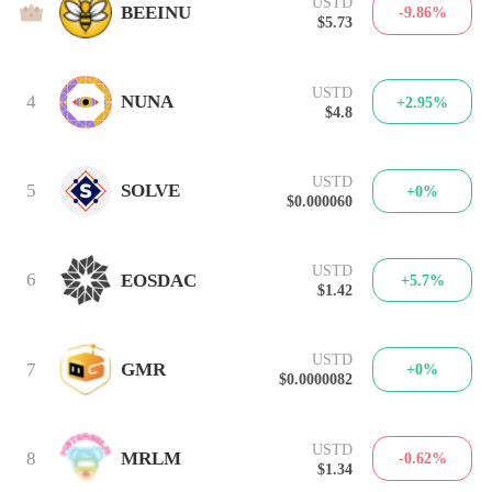
USTD
3
BEEINU
-9.86%
$5.73
USTD
4
NUNA
+2.95%
$4.8
USTD
5
SOLVE
+0%
$0.000060
USTD
6
EOSDAC
+5.7%
$1.42
USTD
7
GMR
+0%
$0.0000082
USTD
8
MRLM
-0.62%
$1.34