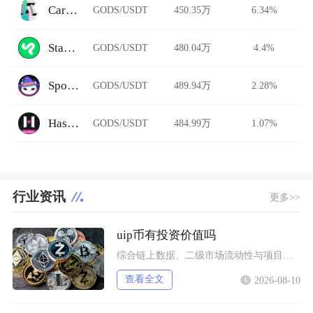
Carbon DeFi
GODS/USDT
450.35万
6.34%
StarkDefi
GODS/USDT
480.04万
4.4%
Spookyswap
GODS/USDT
489.94万
2.28%
HashKey Global
GODS/USDT
484.99万
1.07%
行业资讯
更多>>
uip币有投资价值吗
综合链上数据、二级市场流动性与项目落地现状UIP币（未来版权UnlimitedIP）几乎不
查看全文
2026-08-10