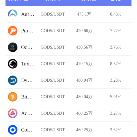
AutoShark Finance
GODS/USDT
475.1万
8.43%
Pionex
GODS/USDT
420.66万
7.77%
Ocnex
GODS/USDT
430.56万
3.76%
TuxExchange
GODS/USDT
470.15万
8.57%
Dystopia
GODS/USDT
480.04万
3.28%
BitFlip
GODS/USDT
480.04万
5.91%
Acala Swap
GODS/USDT
460.25万
3.27%
Coinbase Pro
GODS/USDT
460.25万
3.52%