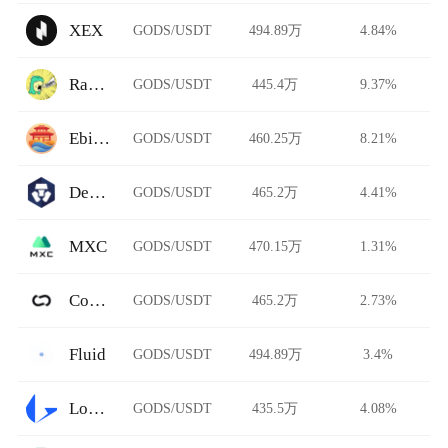
XEX
GODS/USDT
494.89万
4.84%
Rawr Trade
GODS/USDT
445.4万
9.37%
Ebisu's Bay
GODS/USDT
460.25万
8.21%
DeFi Swap
GODS/USDT
465.2万
4.41%
MXC
GODS/USDT
470.15万
1.31%
Common
GODS/USDT
465.2万
2.73%
Fluid
GODS/USDT
494.89万
3.4%
Loopring
GODS/USDT
435.5万
4.08%