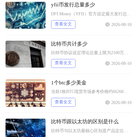
yfii币发行总量多少
DFI.Money（YFII）官方设定最大发行总量上限固定为40000枚，没有预挖、私募以
查看全文
2026-08-10
比特币共计多少
比特币协议设定理论总量上限为2100万枚，该数值被写入底层代码无法随意修改，截至当前，已经
查看全文
2026-08-10
1个btc多少美金
当前1枚BTC现货市场参考价格约66268美元，该价格为综合多家主流交易平台加权形成的市场
查看全文
2026-08-10
比特币跟以太坊的区别是什么
比特币与以太坊最核心区别是产品定位不同，比特币主打去中心化数字黄金与价值存储，仅聚焦资产转