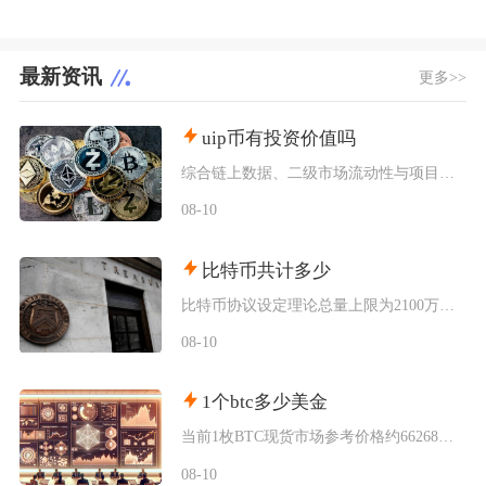
最新资讯
更多>>
uip币有投资价值吗
综合链上数据、二级市场流动性与项目落地现状UIP币（未来版权UnlimitedIP）几乎不
08-10
比特币共计多少
比特币协议设定理论总量上限为2100万枚，该数值被写入底层代码无法随意修改，截至当前，已经
08-10
1个btc多少美金
当前1枚BTC现货市场参考价格约66268美元，该价格为综合多家主流交易平台加权形成的市场
08-10