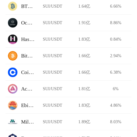
BTCTradeUA
SUI/USDT
1.64亿
6.66%
Ocnex
SUI/USDT
1.91亿
8.86%
HashKey Global
SUI/USDT
1.83亿
0.84%
BitFlip
SUI/USDT
1.66亿
2.94%
Coinbase Pro
SUI/USDT
1.66亿
6.38%
Acala Swap
SUI/USDT
1.81亿
6%
Ebisu's Bay
SUI/USDT
1.83亿
4.86%
Millionero
SUI/USDT
1.89亿
8.03%