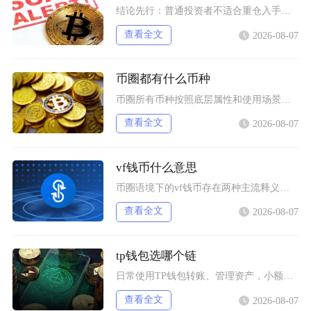
结论先行：普通投资者不适合重仓入手狗狗币，仅能拿出总资产极小比例做短期情绪博弈，长线持仓性
查看全文
2026-08-07
币圈都有什么币种
币圈所有币种按照底层属性和使用场景，可以划分为价值存储币、公链原生币、稳定币、平台币、赛道
查看全文
2026-08-07
vf钱币什么意思
币圈语境下的vf钱币存在两种主流释义，一是古钱币收藏流通市场通用的VF品相评级标识，二是链
查看全文
2026-08-07
tp钱包选哪个链
日常使用TP钱包转账、管理资产，小额稳定币互转优先选择波场TRC20；币安生态内交互、参与
查看全文
2026-08-07