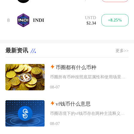
USTD
8
INDI
+8.25%
$2.34
最新资讯
更多>>
币圈都有什么币种
币圈所有币种按照底层属性和使用场景，可以划分为价值存储币、公链原生币、稳定币、平台币、赛道
08-07
vf钱币什么意思
币圈语境下的vf钱币存在两种主流释义，一是古钱币收藏流通市场通用的VF品相评级标识，二是链
08-07