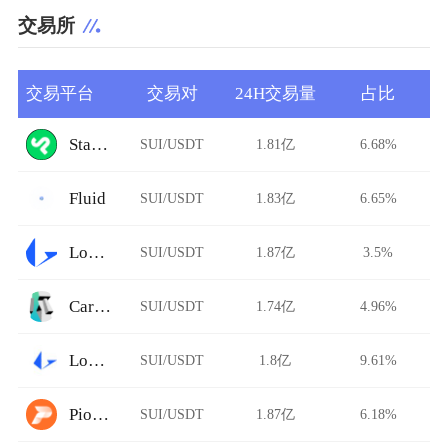
交易所
交易平台
交易对
24H交易量
占比
StarkDefi
SUI/USDT
1.81亿
6.68%
Fluid
SUI/USDT
1.83亿
6.65%
Loopring
SUI/USDT
1.87亿
3.5%
Carbon DeFi
SUI/USDT
1.74亿
4.96%
Loopring AMM
SUI/USDT
1.8亿
9.61%
Pionex
SUI/USDT
1.87亿
6.18%