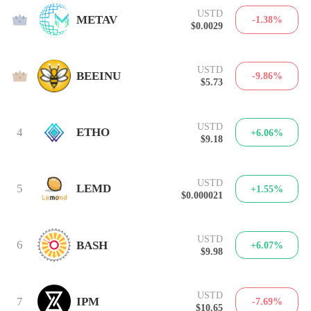
USTD
2
METAV
-1.38%
$0.0029
USTD
3
BEEINU
-9.86%
$5.73
USTD
4
ETHO
+6.06%
$9.18
USTD
5
LEMD
+1.55%
$0.000021
USTD
6
BASH
+6.07%
$9.98
USTD
7
IPM
-7.69%
$10.65