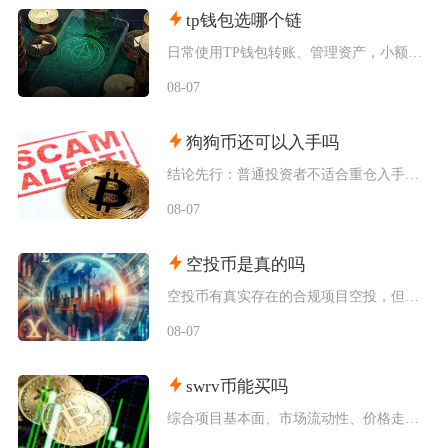
tp钱包选哪个链
日常使用TP钱包转账、管理资产，小额稳定币互转优先选择波场TRC20；币安生态内交互、参与
08-07
狗狗币还可以入手吗
结论先行：普通投资者不适合重仓入手狗狗币，仅能拿出总资产极小比例做短期情绪博弈，长线持仓性
08-07
空投币是真的吗
空投币有真实存在的合规项目空投，但市场中九成以上面向普通散户的免费空投、大额福利空投均为虚
08-07
swrv币能买吗
综合项目基本面、市场流动性、价格走势以及行业竞争现状，普通币圈投资者不建议买入SWRV代币