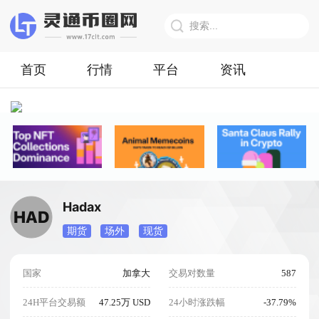
首页
行情
平台
资讯
Hadax
期货
场外
现货
国家
加拿大
交易对数量
587
24H平台交易额
47.25万 USD
24小时涨跌幅
-37.79%