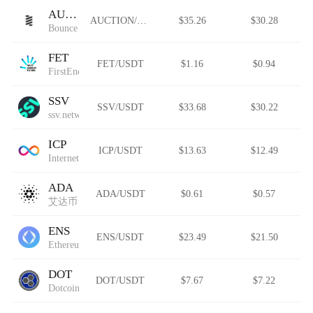
AUCTION
AUCTION/USDT
$35.26
$30.28
Bounce
FET
FET/USDT
$1.16
$0.94
FirstEnergy Token
SSV
SSV/USDT
$33.68
$30.22
ssv.network
ICP
ICP/USDT
$13.63
$12.49
Internet Computer
ADA
ADA/USDT
$0.61
$0.57
艾达币
ENS
ENS/USDT
$23.49
$21.50
Ethereum Name Service (Wormhole)
DOT
DOT/USDT
$7.67
$7.22
Dotcoin