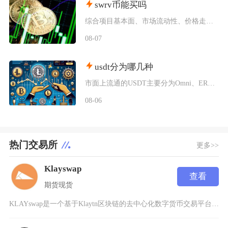
swrv币能买吗
综合项目基本面、市场流动性、价格走势以及行业竞争现状，普通币圈投资者不建议买入SWRV代币
08-07
usdt分为哪几种
市面上流通的USDT主要分为Omni、ERC20、TRC20、BEP20四类主流版本，同时
08-06
热门交易所
更多>>
Klayswap
查看
期货
现货
KLAYswap是一个基于Klaytn区块链的去中心化数字货币交易平台，它允许用户在链上直