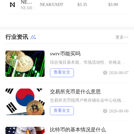
NEAR
NEAR/USDT
$3.35
$3.09
NEAR Protocol
行业资讯
更多>>
swrv币能买吗
综合项目基本面、市场流动性、价格走势以及行业竞争现状，普通币圈投资者不建议买入SWRV代币
查看全文
2026-08-07
交易所充币是什么意思
交易所充币指用户将存储在去中心化钱包、其他交易平台内的数字加密资产，通过对应区块链网络转入
查看全文
2026-08-06
比特币的基本情况是什么