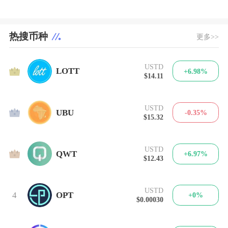
热搜币种
更多>>
USTD
1
LOTT
+6.98%
$14.11
USTD
2
UBU
-0.35%
$15.32
USTD
3
QWT
+6.97%
$12.43
USTD
4
OPT
+0%
$0.00030