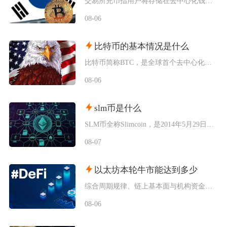
交易所充币指用户将存储在去中心化钱包、其他交易平台内的数字加密资产，通过对应区块链网络转入
08-06
比特币的基本情况是什么
比特币简称BTC，是全球首个去中心化加密数字资产，依托区块链与工作量证明机制运行，无任何中
08-06
slm币是什么
SLM币全称Slimcoin，是2014年5月29日正式上线的老牌去中心化加密货币，也是业
08-07
以太坊本轮牛市能达到多少
综合周期规律、链上基本面与机构资金预期，以太坊本轮牛市基准冲顶区间在8000至12000美
08-06