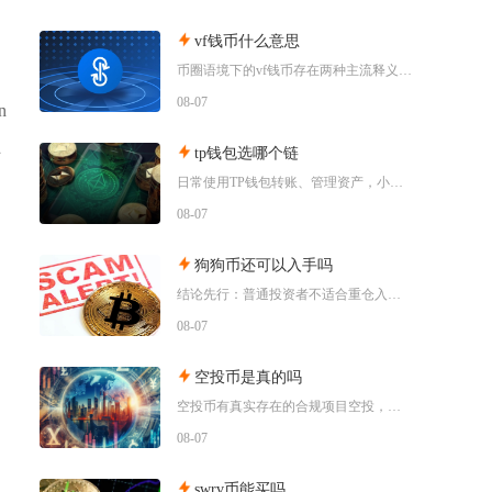
vf钱币什么意思
。
币圈语境下的vf钱币存在两种主流释义，一是古钱币收藏流通市场通用的VF品相评级标识，二是链
08-07
n
许
tp钱包选哪个链
日常使用TP钱包转账、管理资产，小额稳定币互转优先选择波场TRC20；币安生态内交互、参与
08-07
狗狗币还可以入手吗
结论先行：普通投资者不适合重仓入手狗狗币，仅能拿出总资产极小比例做短期情绪博弈，长线持仓性
08-07
空投币是真的吗
空投币有真实存在的合规项目空投，但市场中九成以上面向普通散户的免费空投、大额福利空投均为虚
08-07
swrv币能买吗