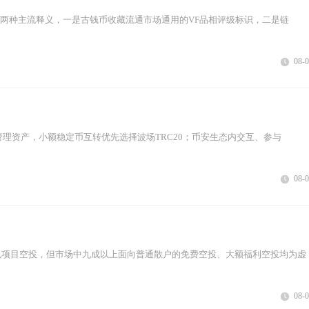
在两种主流释义，一是古钱币收藏流通市场通用的VF品相评级标识，二是链
08-
管理资产，小额稳定币互转优先选择波场TRC20；币安生态内交互、参与
08-
规项目空投，但市场中九成以上面向普通散户的免费空投、大额福利空投均为虚
08-