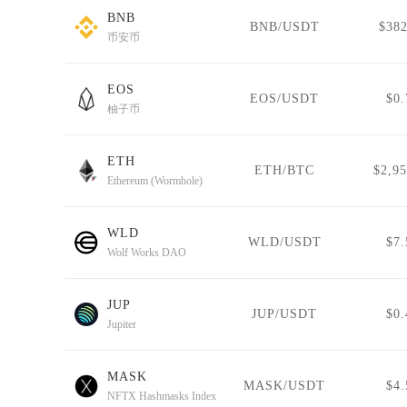
BNB
BNB/USDT
$382
币安币
EOS
EOS/USDT
$0.
柚子币
ETH
ETH/BTC
$2,95
Ethereum (Wormhole)
WLD
WLD/USDT
$7.
Wolf Works DAO
JUP
JUP/USDT
$0.
Jupiter
MASK
MASK/USDT
$4.
NFTX Hashmasks Index