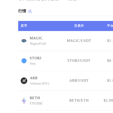
行情
货币
交易对
平
MAGIC
MAGIC/USDT
$1.
MagicofGold
STORJ
STORJ/USDT
$0.
Storj
ARB
ARB/USDT
$1.
Arbitrum (IOU)
BETH
BETH/ETH
$2,99
ETH2挖矿