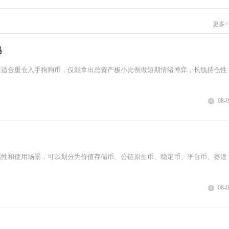
更多>
吗
不适合重仓入手狗狗币，仅能拿出总资产极小比例做短期情绪博弈，长线持仓性
08-
属性和使用场景，可以划分为价值存储币、公链原生币、稳定币、平台币、赛道
08-