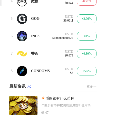
4
嫩模
-0.57%
$0.044
USTD
5
GOG
+2.96%
$0.0011
USTD
6
INUS
+0%
$0.00000000020
USTD
7
香蕉
+0.30%
$0.073
USTD
8
CONDOMS
+5.6%
$8
最新资讯
更多>>
币圈都有什么币种
币圈所有币种按照底层属性和使用场景，可以划分为价值存储币、公链原生币、稳定币、平台币、赛道
08-07