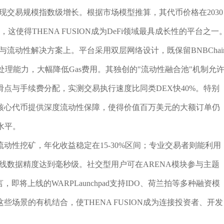
内实现交易规模指数级增长。根据市场模型推算，其代币价格在2030
使得THENA FUSION成为DeFi领域最具成长性的平台之一
构与流动性解决方案上。平台采用双层网络设计，既保留BNBChai
处理能力，大幅降低Gas费用。其独创的"流动性融合池"机制允
点与手续费分配，实测交易执行速度比同类DEX快40%。特别
等核心代币提供深度流动性保障，使得价值百万美元的大额订单仍
水平。
动性挖矿，年化收益稳定在15-30%区间；专业交易者则能利用
K线数据精度达到毫秒级。社交型用户可在ARENA模块参与主题
将上线的WARPLaunchpad支持IDO、荷兰拍等多种融资模
场景的有机结合，使THENA FUSION成为连接投资者、开发