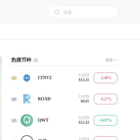
热搜币种
更多>>
USTD
1
LTNV2
-5.48%
$13.31
USTD
2
ROAD
-4.27%
$8.05
USTD
3
QWT
+6.97%
$12.43
USTD