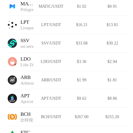
MATIC
MATIC/USDT
$1.02
$0.91
Polygon
LPT
LPT/USDT
$16.21
$13.81
Livepeer
SSV
SSV/USDT
$33.68
$30.22
ssv.network
LDO
LDO/USDT
$3.36
$2.94
Lido DAO (Wormhole)
ARB
ARB/USDT
$1.99
$1.81
Arbitrum (IOU)
APT
APT/USDT
$9.62
$8.86
Apricot Finance
BCH
BCH/USDT
$267.00
$255.20
比特现金
ETC