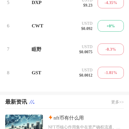
5
DXP
-4.35%
$9.23
USTD
6
CWT
+0%
$0.092
USTD
7
眶野
-0.3%
$0.0075
USTD
8
GST
-1.81%
$0.0012
最新资讯
更多>>
nft币有什么用
NFT币核心作用集中在资产确权流通、生态权益兑现、金融抵押套利、身份凭证认证四大方向，既是