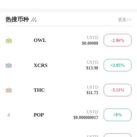
热搜币种
更多>>
USTD
1
OWL
-2.86%
$0.00088
USTD
2
XCRS
+2.05%
$13.98
USTD
3
THC
-3.13%
$11.73
USTD
4
POP
+0%
$0.000000017
USTD