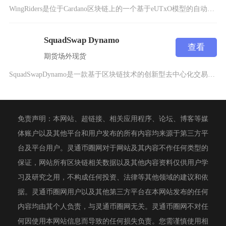
WingRiders是位于Cardano区块链上的一个基于eUTxO模型的自动做市商（AM
SquadSwap Dynamo
查看
期货
场外
现货
SquadSwapDynamo是一款基于区块链技术的创新型去中心化交易所（DEX），专注于
免责声明：本网站、超链接、相关应用程序、论坛、博客等媒
体账户以及其他平台和用户发布的所有内容均来源于第三方平
台及平台用户。灵通币圈网对于网站及其内容不作任何类型的
保证，网站所有区块链相关数据以及其他内容资料仅供用户学
习及研究之用，不构成任何投资、法律等其他领域的建议和依
据。灵通币圈网用户以及其他第三方平台在本网站发布的任何
内容均由其个人负责，与灵通币圈网无关。灵通币圈网不对任
何因使用本网站信息而导致的任何损失负责。您需谨慎使用相