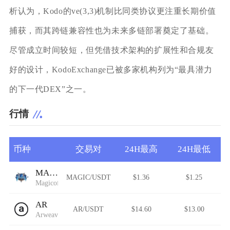
析认为，Kodo的ve(3,3)机制比同类协议更注重长期价值
捕获，而其跨链兼容性也为未来多链部署奠定了基础。
尽管成立时间较短，但凭借技术架构的扩展性和合规友
好的设计，KodoExchange已被多家机构列为“最具潜力
的下一代DEX”之一。
行情
币种
交易对
24H最高
24H最低
MAGIC
MAGIC/USDT
$1.36
$1.25
MagicofGold
AR
AR/USDT
$14.60
$13.00
Arweave