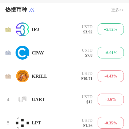
热搜币种
更多>>
USTD
1
IP3
+5.82%
$3.92
USTD
2
CPAY
+6.01%
$7.8
USTD
3
KRILL
-4.43%
$10.71
USTD
4
UART
-3.6%
$12
USTD
5
LPT
-0.35%
$1.26