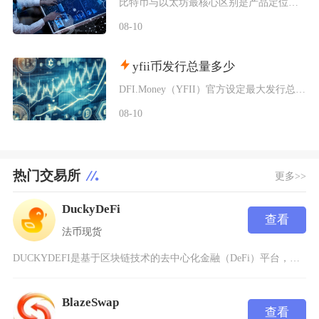
比特币与以太坊最核心区别是产品定位不同，比特币主打去中心化数字黄金与价值存储，仅聚焦资产转
08-10
yfii币发行总量多少
DFI.Money（YFII）官方设定最大发行总量上限固定为40000枚，没有预挖、私募以
08-10
热门交易所
更多>>
DuckyDeFi
查看
法币
现货
DUCKYDEFI是基于区块链技术的去中心化金融（DeFi）平台，为用户提供安全、高效且透
BlazeSwap
查看