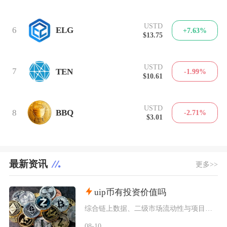
USTD
6
ELG
+7.63%
$13.75
USTD
7
TEN
-1.99%
$10.61
USTD
8
BBQ
-2.71%
$3.01
最新资讯
更多>>
uip币有投资价值吗
综合链上数据、二级市场流动性与项目落地现状UIP币（未来版权UnlimitedIP）几乎不
08-10