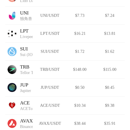
Lido DAO (Wormhole)
UNI
UNI/USDT
$7.73
$7.24
独角兽
LPT
LPT/USDT
$16.21
$13.81
Livepeer
SUI
SUI/USDT
$1.72
$1.62
Sui (IOU)
TRB
TRB/USDT
$148.00
$115.00
Tellor Tributes
JUP
JUP/USDT
$0.50
$0.45
Jupiter
ACE
ACE/USDT
$10.34
$9.38
ACEToken
AVAX
AVAX/USDT
$38.44
$35.91
Binance-Peg Avalanche