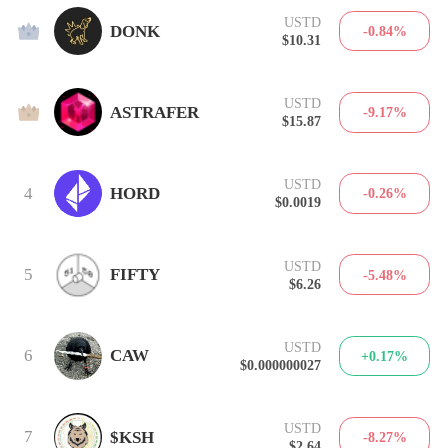
USTD
2
DONK
-0.84%
$10.31
USTD
3
ASTRAFER
-9.17%
$15.87
USTD
4
HORD
-0.26%
$0.0019
USTD
5
FIFTY
-5.48%
$6.26
USTD
6
CAW
+0.17%
$0.000000027
USTD
7
$KSH
-8.27%
$2.64