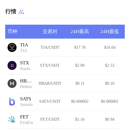
行情
币种
交易对
24H最高
24H最低
TIA
TIA/USDT
$17.76
$16.64
TIA
STX
STX/USDT
$2.90
$2.53
Stacks
HBAR
HBAR/USDT
$0.11
$0.10
Hedera
SATS
SATS/USDT
$0.000002
$0.000002
Satoshis Vision
FET
FET/USDT
$1.16
$0.94
FirstEnergy Token