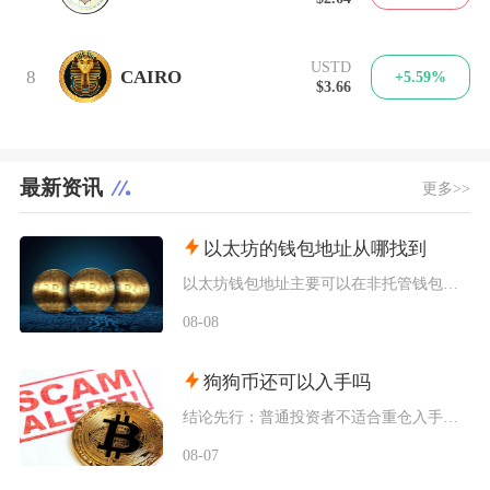
USTD
8
CAIRO
+5.59%
$3.66
最新资讯
更多>>
以太坊的钱包地址从哪找到
以太坊钱包地址主要可以在非托管钱包客户端、硬件钱包配套软件、交易所资产充值页面找到，地址统
08-08
狗狗币还可以入手吗
结论先行：普通投资者不适合重仓入手狗狗币，仅能拿出总资产极小比例做短期情绪博弈，长线持仓性
08-07