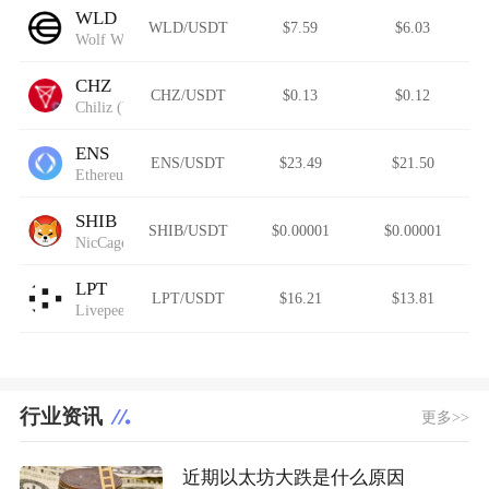
WLD
WLD/USDT
$7.59
$6.03
Wolf Works DAO
CHZ
CHZ/USDT
$0.13
$0.12
Chiliz (Wormhole)
ENS
ENS/USDT
$23.49
$21.50
Ethereum Name Service (Wormhole)
SHIB
SHIB/USDT
$0.00001
$0.00001
NicCageWaluigiElmo42069Inu
LPT
LPT/USDT
$16.21
$13.81
Livepeer
行业资讯
更多>>
近期以太坊大跌是什么原因