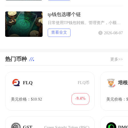
tp钱包选哪个链
日常使用TP钱包转账、管理资产，小额稳定币互转优先选择波场TRC20；币安生态内交互、参与
查看全文
2026-08-07
热门币种
更多>>
FLQ
培根
FLQ币
-9.4%
美元价格：$10.92
美元价格：$1
GST
DM
Green Satoshi Token (BSC)