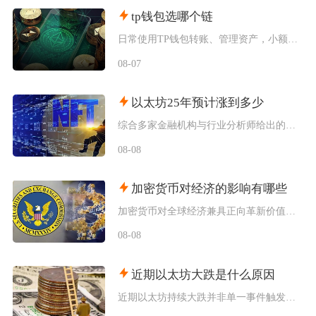
tp钱包选哪个链
日常使用TP钱包转账、管理资产，小额稳定币互转优先选择波场TRC20；币安生态内交互、参与
08-07
以太坊25年预计涨到多少
综合多家金融机构与行业分析师给出的行情推演，以太坊2025年将呈现区间分化走势，基准预期价
08-08
加密货币对经济的影响有哪些
加密货币对全球经济兼具正向革新价值与系统性风险，会从跨境支付体系、居民资产配置、各国货币政
08-08
近期以太坊大跌是什么原因
近期以太坊持续大跌并非单一事件触发，而是宏观流动性收紧、机构资金持续撤离、衍生品杠杆踩踏叠