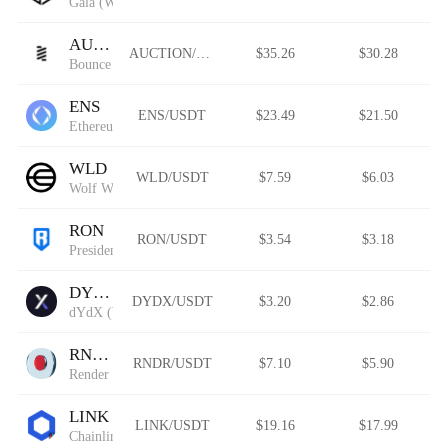
Gala (Wormhole)
AUCTION
AUCTION/USDT
$35.26
$30.28
Bounce
ENS
ENS/USDT
$23.49
$21.50
Ethereum Name Service (Wormhole)
WLD
WLD/USDT
$7.59
$6.03
Wolf Works DAO
RON
RON/USDT
$3.54
$3.18
President Ron DeSantis
DYDX
DYDX/USDT
$3.20
$2.86
dYdX (Wormhole)
RNDR
RNDR/USDT
$7.10
$5.90
Render
LINK
LINK/USDT
$19.16
$17.99
Chainlink (Wormhole)