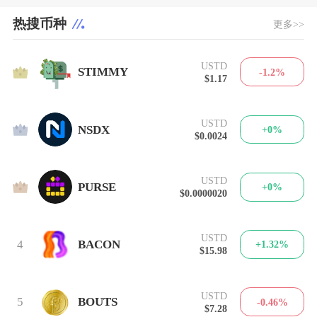
热搜币种
更多>>
USTD
1
STIMMY
-1.2%
$1.17
USTD
2
NSDX
+0%
$0.0024
USTD
3
PURSE
+0%
$0.0000020
USTD
4
BACON
+1.32%
$15.98
USTD
5
BOUTS
-0.46%
$7.28