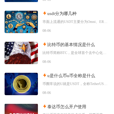
usdt分为哪几种
市面上流通的USDT主要分为Omni、ERC20、TRC20、BEP20四类主流版本，同时
08-06
比特币的基本情况是什么
比特币简称BTC，是全球首个去中心化加密数字资产，依托区块链与工作量证明机制运行，无任何中
08-06
u是什么币u币全称是什么
币圈常说的U就是USDT，全称TetherUSD，中文名称泰达币，是当前市场流通规模最大的
08-06
泰达币怎么开户使用