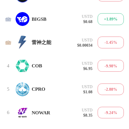
USTD
2
BIGSB
+1.89%
$0.68
USTD
3
雷神之能
-1.45%
$0.00034
USTD
4
COB
-9.98%
$6.95
USTD
5
CPRO
-2.88%
$1.08
USTD
6
NOWAR
-9.24%
$8.35