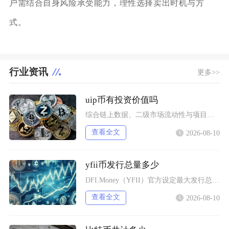
户需结合自身风险承受能力，理性选择卖出时机与方
式。
行业资讯
更多>>
uip币有投资价值吗
综合链上数据、二级市场流动性与项目落地现状UIP币（未来版权UnlimitedIP）几乎不
查看全文
2026-08-10
yfii币发行总量多少
DFI.Money（YFII）官方设定最大发行总量上限固定为40000枚，没有预挖、私募以
查看全文
2026-08-10