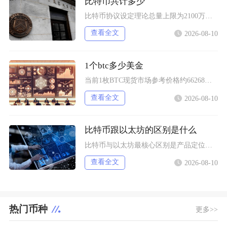
比特币共计多少
比特币协议设定理论总量上限为2100万枚，该数值被写入底层代码无法随意修改，截至当前，已经
查看全文
2026-08-10
1个btc多少美金
当前1枚BTC现货市场参考价格约66268美元，该价格为综合多家主流交易平台加权形成的市场
查看全文
2026-08-10
比特币跟以太坊的区别是什么
比特币与以太坊最核心区别是产品定位不同，比特币主打去中心化数字黄金与价值存储，仅聚焦资产转
查看全文
2026-08-10
热门币种
更多>>