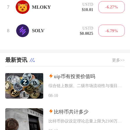
USTD
7
MLOKY
-6.27%
$10.01
USTD
8
SOLV
-6.79%
$0.0025
最新资讯
更多>>
uip币有投资价值吗
综合链上数据、二级市场流动性与项目落地现状UIP币（未来版权UnlimitedIP）几乎不
08-10
比特币共计多少
比特币协议设定理论总量上限为2100万枚，该数值被写入底层代码无法随意修改，截至当前，已经