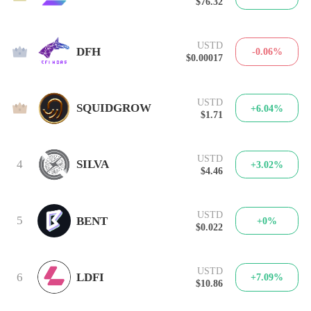
$76.32
USTD
2
DFH
-0.06%
$0.00017
USTD
3
SQUIDGROW
+6.04%
$1.71
USTD
4
SILVA
+3.02%
$4.46
USTD
5
BENT
+0%
$0.022
USTD
6
LDFI
+7.09%
$10.86