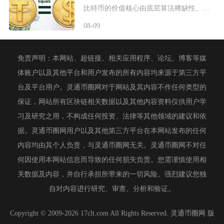
比特币的价值核心由底层算法稀缺性、全球宏观流动性、去中心化实用需求、行业合规进程四大维度共
08-09
免责声明：本网站、超链接、相关应用程序、论坛、博客等媒
体账户以及其他平台和用户发布的所有内容均来源于第三方平
台及平台用户。灵通币圈网对于网站及其内容不作任何类型的
保证，网站所有区块链相关数据以及其他内容资料仅供用户学
习及研究之用，不构成任何投资、法律等其他领域的建议和依
据。灵通币圈网用户以及其他第三方平台在本网站发布的任何
内容均由其个人负责，与灵通币圈网无关。灵通币圈网不对任
何因使用本网站信息而导致的任何损失负责。您需谨慎使用相
关数据及内容，并自行承担所带来的一切风险。强烈建议您独
自对内容进行研究、审查、分析和验证。
Copyright © 2009-2026 17clt.com All Rights Reserved. 灵通币圈网 版