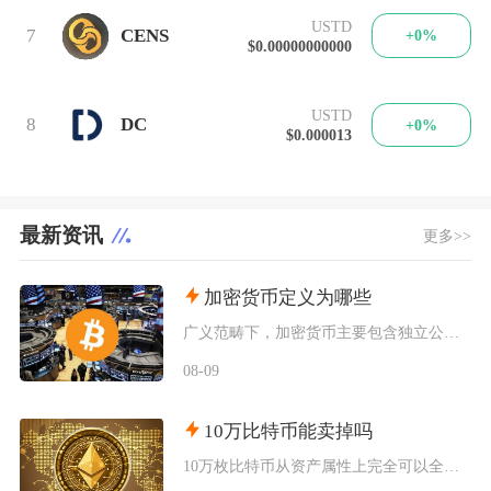
USTD
7
CENS
+0%
$0.00000000000
USTD
8
DC
+0%
$0.000013
最新资讯
更多>>
加密货币定义为哪些
广义范畴下，加密货币主要包含独立公链原生币种、依托现有区块链发行的各类同质化代币、多种机制
08-09
10万比特币能卖掉吗
10万枚比特币从资产属性上完全可以全部卖出，但无法在公开现货市场一次性市价成交，想要足额变