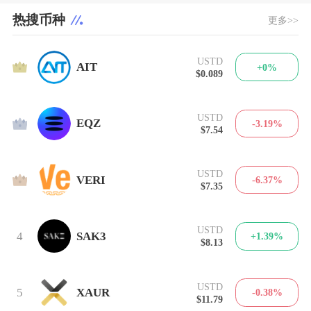
热搜币种
更多>>
USTD
1
AIT
+0%
$0.089
USTD
2
EQZ
-3.19%
$7.54
USTD
3
VERI
-6.37%
$7.35
USTD
4
SAK3
+1.39%
$8.13
USTD
5
XAUR
-0.38%
$11.79