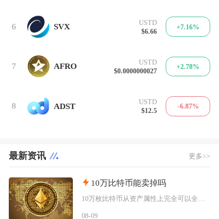
USTD
6
SVX
+7.16%
$6.66
USTD
7
AFRO
+2.78%
$0.0000000027
USTD
8
ADST
-6.87%
$12.5
最新资讯
更多>>
10万比特币能卖掉吗
10万枚比特币从资产属性上完全可以全部卖出，但无法在公开现货市场一次性市价成交，想要足额变
08-09