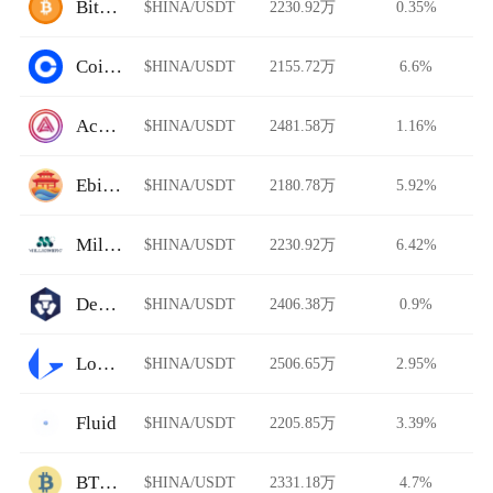
BitFlip
$HINA/USDT
2230.92万
0.35%
Coinbase Pro
$HINA/USDT
2155.72万
6.6%
Acala Swap
$HINA/USDT
2481.58万
1.16%
Ebisu's Bay
$HINA/USDT
2180.78万
5.92%
Millionero
$HINA/USDT
2230.92万
6.42%
DeFi Swap
$HINA/USDT
2406.38万
0.9%
Loopring
$HINA/USDT
2506.65万
2.95%
Fluid
$HINA/USDT
2205.85万
3.39%
BTCTradeUA
$HINA/USDT
2331.18万
4.7%