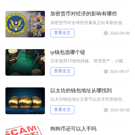
加密货币对经济的影响有哪些
加密货币对全球经济兼具正向革新价值与系统性风险，会从跨境支付体系、居民资产配置、各国货币政
查看全文
2026-08-08
tp钱包选哪个链
日常使用TP钱包转账、管理资产，小额稳定币互转优先选择波场TRC20；币安生态内交互、参与
查看全文
2026-08-07
以太坊的钱包地址从哪找到
以太坊钱包地址主要可以在非托管钱包客户端、硬件钱包配套软件、交易所资产充值页面找到，地址统
查看全文
2026-08-08
狗狗币还可以入手吗