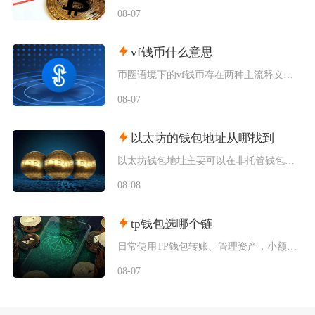
08-07
vf钱币什么意思
币圈语境下的vf钱币存在两种主流释义，一是古钱币收藏流通市场通用的VF品相评级标识，二是链
08-07
以太坊的钱包地址从哪找到
以太坊钱包地址主要可以在非托管钱包客户端、硬件钱包配套软件、交易所资产充值页面找到，地址统
08-08
tp钱包选哪个链
日常使用TP钱包转账、管理资产，小额稳定币互转优先选择波场TRC20；币安生态内交互、参与
08-07