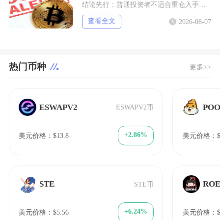
结论先行：普通投资者不适合重仓入手狗狗币，仅能拿出总资产极小比例做短期情绪博弈，长线持仓性
查看全文
2026-08-07
热门币种
更多>>
ESWAPV2
POO
ESWAPV2币
+2.86%
美元价格：$13.8
美元价格：$1
STE
RO
STE币
+6.24%
美元价格：$5.56
美元价格：$1