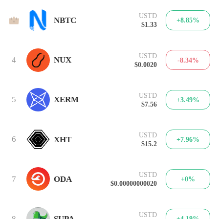
USTD
3
NBTC
+8.85%
$1.33
USTD
4
NUX
-8.34%
$0.0020
USTD
5
XERM
+3.49%
$7.56
USTD
6
XHT
+7.96%
$15.2
USTD
7
ODA
+0%
$0.00000000020
USTD
8
SUPA
+4.19%