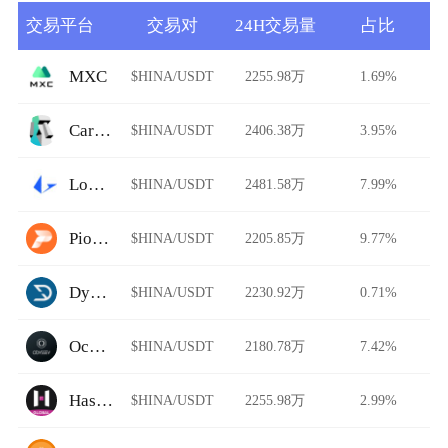
交易平台
交易对
24H交易量
占比
MXC
$HINA/USDT
2255.98万
1.69%
Carbon DeFi
$HINA/USDT
2406.38万
3.95%
Loopring AMM
$HINA/USDT
2481.58万
7.99%
Pionex
$HINA/USDT
2205.85万
9.77%
Dystopia
$HINA/USDT
2230.92万
0.71%
Ocnex
$HINA/USDT
2180.78万
7.42%
HashKey Global
$HINA/USDT
2255.98万
2.99%