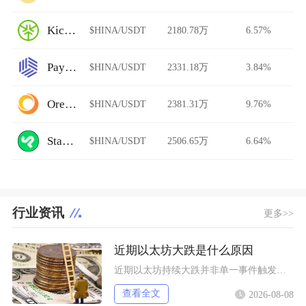
KickEX
$HINA/USDT
2180.78万
6.57%
Paymium
$HINA/USDT
2331.18万
3.84%
Ore.Bz
$HINA/USDT
2381.31万
9.76%
StarkDefi
$HINA/USDT
2506.65万
6.64%
行业资讯
更多>>
近期以太坊大跌是什么原因
近期以太坊持续大跌并非单一事件触发，而是宏观流动性收紧、机构资金持续撤离、衍生品杠杆踩踏叠
查看全文
2026-08-08