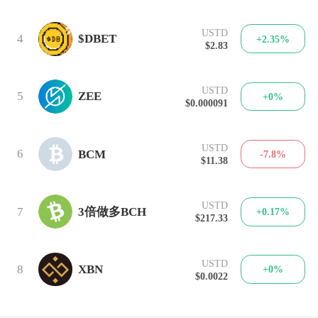
USTD
4
$DBET
+2.35%
$2.83
USTD
5
ZEE
+0%
$0.000091
USTD
6
BCM
-7.8%
$11.38
USTD
7
3倍做多BCH
+0.17%
$217.33
USTD
8
XBN
+0%
$0.0022