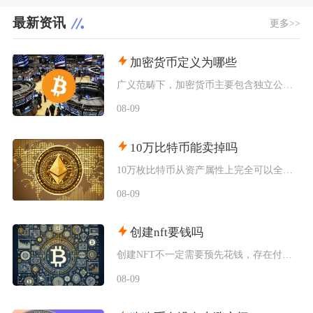
最新资讯
更多>>
加密货币定义为哪些
广义范畴下，加密货币主要包含独立公链原生币种、依托现有区块链发行的各类同质化代币、多种机制
08-09
10万比特币能卖掉吗
10万枚比特币从资产属性上完全可以全部卖出，但无法在公开现货市场一次性市价成交，想要足额变
08-09
创建nft要钱吗
创建NFT不一定需要预先花钱，存在付费铸造与延迟付费两种主流模式，最终是否产生支出，取决于
08-09