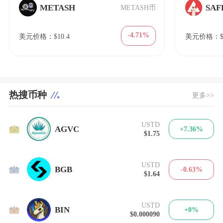
METASH
SA
METASH币
-4.71%
美元价格：$10.4
美元价格：$4
热搜币种
更多>>
USTD
1
AGVC
+7.36%
$1.75
USTD
2
BGB
-0.63%
$1.64
USTD
3
BIN
+0%
$0.000090