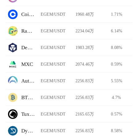
Coinbase Pro
EGEM/USDT
1960.48万
1.71%
Rawr Trade
EGEM/USDT
2234.04万
6.14%
DeFi Swap
EGEM/USDT
1983.28万
8.08%
MXC
EGEM/USDT
2074.46万
0.59%
AutoShark Finance
EGEM/USDT
2256.83万
5.55%
BTCTradeUA
EGEM/USDT
2256.83万
4.7%
TuxExchange
EGEM/USDT
2165.65万
0.57%
Dystopia
EGEM/USDT
2256.83万
8.58%