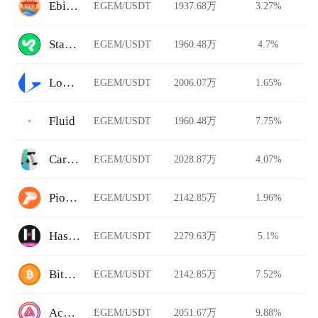
Ebisu's Bay
EGEM/USDT
1937.68万
3.27%
StarkDefi
EGEM/USDT
1960.48万
4.7%
Loopring
EGEM/USDT
2006.07万
1.65%
Fluid
EGEM/USDT
1960.48万
7.75%
Carbon DeFi
EGEM/USDT
2028.87万
4.07%
Pionex
EGEM/USDT
2142.85万
1.96%
HashKey Global
EGEM/USDT
2279.63万
5.1%
BitFlip
EGEM/USDT
2142.85万
7.52%
Acala Swap
EGEM/USDT
2051.67万
9.88%