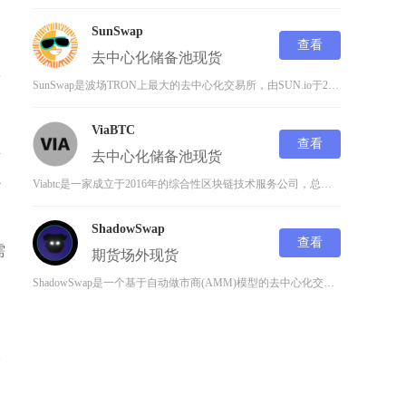
管
SunSwap
查看
去中心化
储备池
现货
发
SunSwap是波场TRON上最大的去中心化交易所，由SUN.io于2021年10月收购J
表
ViaBTC
查看
领
去中心化
储备池
现货
心
Viabtc是一家成立于2016年的综合性区块链技术服务公司，总部位于中国，主要业务涵盖矿
ShadowSwap
查看
需
期货
场外
现货
ShadowSwap是一个基于自动做市商(AMM)模型的去中心化交易所，成立于2023年，
保