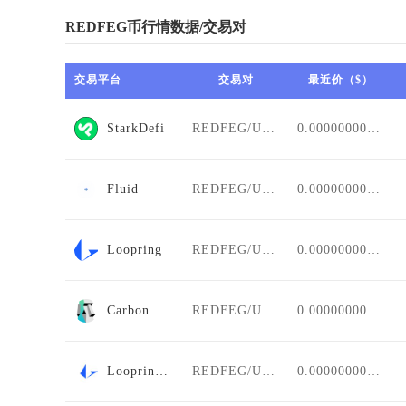
REDFEG币行情数据/交易对
交易平台
交易对
最近价（$）
StarkDefi
REDFEG/USDT
0.00000000000
Fluid
REDFEG/USDT
0.00000000000
Loopring
REDFEG/USDT
0.00000000000
Carbon DeFi
REDFEG/USDT
0.00000000000
Loopring AMM
REDFEG/USDT
0.00000000000