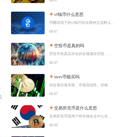
08-07
vf钱币什么意思
币圈语境下的vf钱币存在两种主流释义，一是古钱币收藏流通市场通用的VF品相评级标识，二是链
08-07
空投币是真的吗
空投币有真实存在的合规项目空投，但市场中九成以上面向普通散户的免费空投、大额福利空投均为虚
08-07
swrv币能买吗
综合项目基本面、市场流动性、价格走势以及行业竞争现状，普通币圈投资者不建议买入SWRV代币
08-07
交易所充币是什么意思
交易所充币指用户将存储在去中心化钱包、其他交易平台内的数字加密资产，通过对应区块链网络转入
08-06