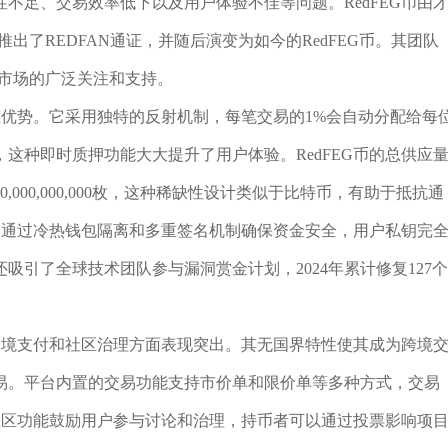
性不足、交易效率低下以及用户体验不佳等问题。RedFEG币由
018年推出了REDFAN通证，并随后演变为如今的RedFEG币。其团队
得了市场的广泛关注和支持。
生态优势。它采用独特的反射机制，每笔交易的1%会自动分配给每
这种即时质押功能大大提升了用户体验。RedFEG币的总供应
0,000,000,000,000,000枚，这种稀缺性设计类似于比特币，有助于抵抗通
平台通过冷热钱包隔离和多重签名机制确保资金安全，用户私钥完
引了全球技术团队参与漏洞赏金计划，2024年累计修复127个
在跨境支付和社区治理方面表现突出。其无国界特性使其成为跨境
易。平台内置的交易功能支持市价单和限价单等多种方式，交易
过社区功能鼓励用户参与讨论和治理，持币者可以通过投票影响项