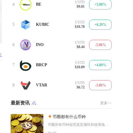
USTD
4
BE
+5.88%
$9.01
USTD
5
KUBIC
+6.29%
$10.78
USTD
6
INO
-5.06%
$8.44
USTD
7
BRCP
+4.89%
$10.09
USTD
8
VTAR
-3.86%
$6.72
最新资讯
更多>>
币圈都有什么币种
币圈所有币种按照底层属性和使用场景，可以划分为价值存储币、公链原生币、稳定币、平台币、赛道