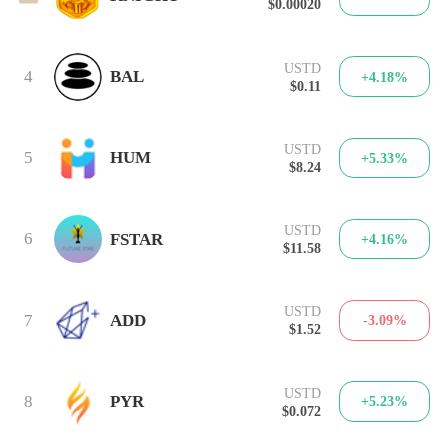
$0.00020
USTD
4
BAL
+4.18%
$0.11
USTD
5
HUM
+5.33%
$8.24
USTD
6
FSTAR
+4.16%
$11.58
USTD
7
ADD
-3.09%
$1.52
USTD
8
PYR
+5.23%
$0.072