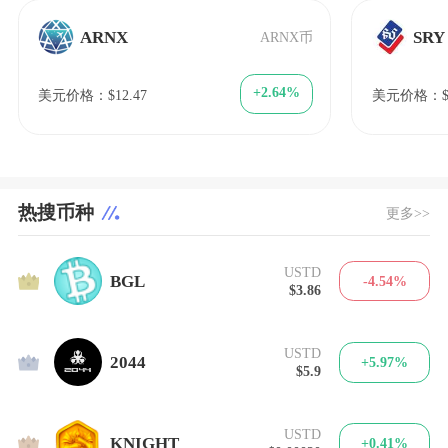
ARNX
SRY
ARNX币
+2.64%
美元价格：$12.47
美元价格：$1
热搜币种
更多>>
USTD
1
BGL
-4.54%
$3.86
USTD
2
2044
+5.97%
$5.9
USTD
3
KNIGHT
+0.41%