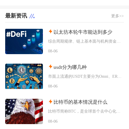
最新资讯
更多>>
以太坊本轮牛市能达到多少
综合周期规律、链上基本面与机构资金预期，以太坊本轮牛市基准冲顶区间在8000至12000美
08-06
usdt分为哪几种
市面上流通的USDT主要分为Omni、ERC20、TRC20、BEP20四类主流版本，同时
08-06
比特币的基本情况是什么
比特币简称BTC，是全球首个去中心化加密数字资产，依托区块链与工作量证明机制运行，无任何中
08-06