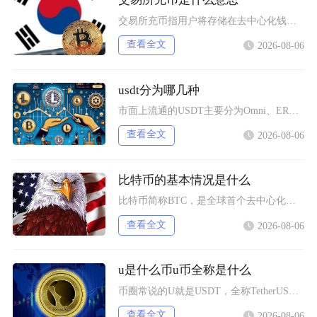
交易所充币指用户将存储在去中心化钱包、其他交易平台内的数字加密资产，通过对应区块链网络转入
查看全文
2026-08-06
usdt分为哪几种
市面上流通的USDT主要分为Omni、ERC20、TRC20、BEP20四类主流版本，同时
查看全文
2026-08-06
比特币的基本情况是什么
比特币简称BTC，是全球首个去中心化加密数字资产，依托区块链与工作量证明机制运行，无任何中
查看全文
2026-08-06
u是什么币u币全称是什么
币圈常说的U就是USDT，全称TetherUSD，中文名称泰达币，是当前市场流通规模最大的
查看全文
2026-08-06