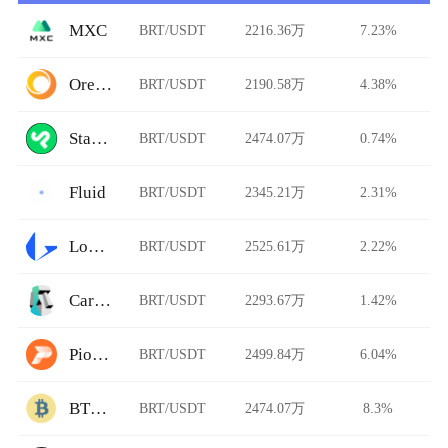
MXC
BRT/USDT
2216.36万
7.23%
Ore.Bz
BRT/USDT
2190.58万
4.38%
StarkDefi
BRT/USDT
2474.07万
0.74%
Fluid
BRT/USDT
2345.21万
2.31%
Loopring
BRT/USDT
2525.61万
2.22%
Carbon DeFi
BRT/USDT
2293.67万
1.42%
Pionex
BRT/USDT
2499.84万
6.04%
BTCTradeUA
BRT/USDT
2474.07万
8.3%