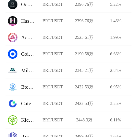
Ocnex
BRT/USDT
2396.76万
5.22%
HashKey Global
BRT/USDT
2396.76万
1.46%
Acala Swap
BRT/USDT
2525.61万
1.99%
Coinbase Pro
BRT/USDT
2190.58万
6.66%
Millionero
BRT/USDT
2345.21万
2.84%
BtcTrade
BRT/USDT
2422.53万
6.95%
Gate
BRT/USDT
2422.53万
3.25%
KickEX
BRT/USDT
2448.3万
6.11%
Paymium
BRT/USDT
2499.84万
1.68%