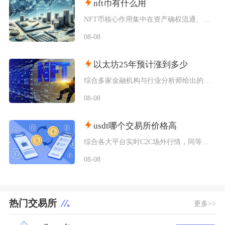
nft币有什么用
NFT币核心作用集中在资产确权流通、生态权益兑现、金融抵押套利、身份凭证认证四大方向，既是
08-08
以太坊25年预计涨到多少
综合多家金融机构与行业分析师给出的行情推演，以太坊2025年将呈现区间分化走势，基准预期价
08-08
usdt哪个交易所价格高
综合各大平台实时C2C场外行情，同等支付渠道下Bybit场内场外USDT卖出报价长期高于其
08-08
热门交易所
更多>>