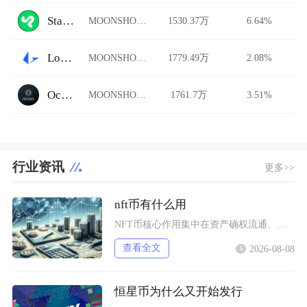
StarkDefi
MOONSHOT/USDT
1530.37万
6.64%
Loopring AMM
MOONSHOT/USDT
1779.49万
2.08%
Ocnex
MOONSHOT/USDT
1761.7万
3.51%
行业资讯
更多>>
nft币有什么用
NFT币核心作用集中在资产确权流通、生态权益兑现、金融抵押套利、身份凭证认证四大方向，既是
查看全文
2026-08-08
恒星币为什么又开始发行