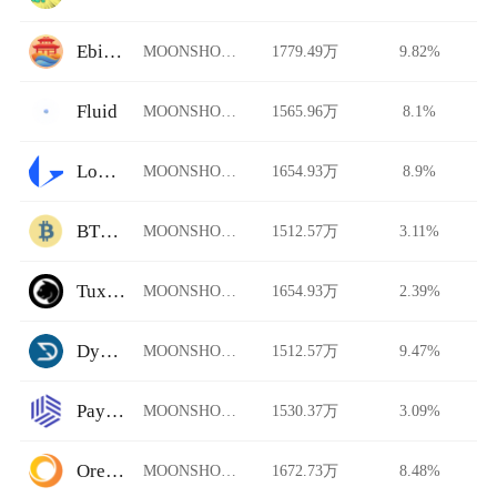
Ebisu's Bay
MOONSHOT/USDT
1779.49万
9.82%
Fluid
MOONSHOT/USDT
1565.96万
8.1%
Loopring
MOONSHOT/USDT
1654.93万
8.9%
BTCTradeUA
MOONSHOT/USDT
1512.57万
3.11%
TuxExchange
MOONSHOT/USDT
1654.93万
2.39%
Dystopia
MOONSHOT/USDT
1512.57万
9.47%
Paymium
MOONSHOT/USDT
1530.37万
3.09%
Ore.Bz
MOONSHOT/USDT
1672.73万
8.48%