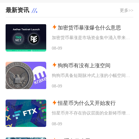
最新资讯
更多>>
加密货币暴涨爆仓什么意思
加密货币暴涨是市场资金集中涌入带来的标的价格短时间快速拉升，爆仓仅发生在带杠杆的合约交易场
08-09
狗狗币有没有上涨空间
狗狗币具备短期脉冲式上涨的小幅空间，但长期很难走出持续性大涨行情，行情分化特征十分明显，仅
08-09
恒星币为什么又开始发行
恒星币并不存在协议层面的全新铸币增发，市场感知的“再次发行”，本质是恒星发展基金会持续释放
08-09