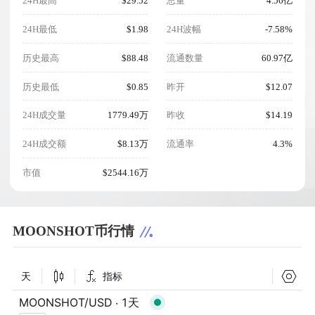
24H最高
$29.52
总量
4.56亿
24H最低
$1.98
24H波幅
-7.58%
历史最高
$88.48
流通数量
60.97亿
历史最低
$0.85
昨开
$12.07
24H成交量
1779.49万
昨收
$14.19
24H成交额
$8.13万
流通率
4.3%
市值
$2544.16万
MOONSHOT币行情