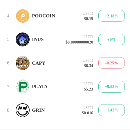
USTD
4
POOCOIN
+2.18%
$0.19
USTD
5
INUS
+0%
$0.00000000020
USTD
6
CAPY
-0.25%
$6.34
USTD
7
PLATA
+9.83%
$5.23
USTD
8
GRIN
+1.42%
$0.016