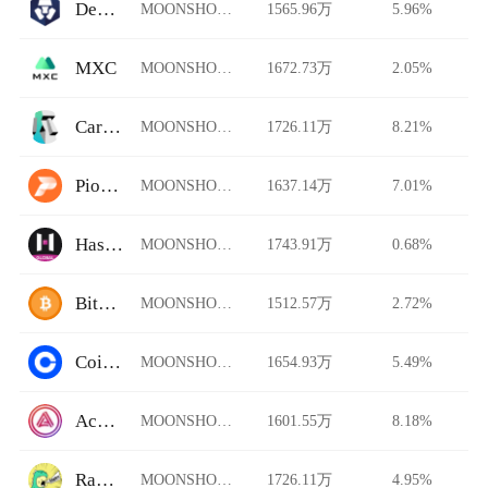
DeFi Swap
MOONSHOT/USDT
1565.96万
5.96%
MXC
MOONSHOT/USDT
1672.73万
2.05%
Carbon DeFi
MOONSHOT/USDT
1726.11万
8.21%
Pionex
MOONSHOT/USDT
1637.14万
7.01%
HashKey Global
MOONSHOT/USDT
1743.91万
0.68%
BitFlip
MOONSHOT/USDT
1512.57万
2.72%
Coinbase Pro
MOONSHOT/USDT
1654.93万
5.49%
Acala Swap
MOONSHOT/USDT
1601.55万
8.18%
Rawr Trade
MOONSHOT/USDT
1726.11万
4.95%