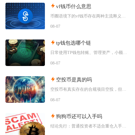
vf钱币什么意思
币圈语境下的vf钱币存在两种主流释义，一是古钱币收藏流通市场通用的VF品相评级标识，二是链
08-07
tp钱包选哪个链
日常使用TP钱包转账、管理资产，小额稳定币互转优先选择波场TRC20；币安生态内交互、参与
08-07
空投币是真的吗
空投币有真实存在的合规项目空投，但市场中九成以上面向普通散户的免费空投、大额福利空投均为虚
08-07
狗狗币还可以入手吗
结论先行：普通投资者不适合重仓入手狗狗币，仅能拿出总资产极小比例做短期情绪博弈，长线持仓性