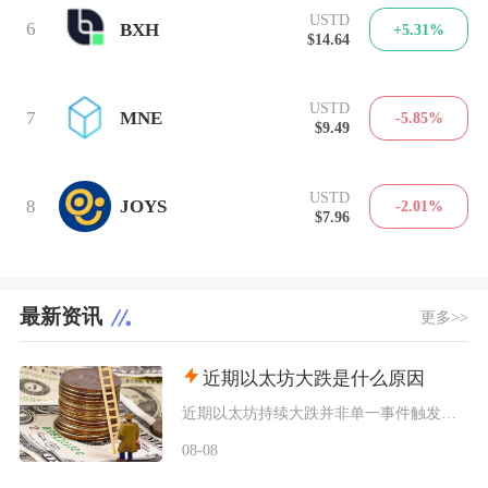
USTD
6
BXH
+5.31%
$14.64
USTD
7
MNE
-5.85%
$9.49
USTD
8
JOYS
-2.01%
$7.96
最新资讯
更多>>
近期以太坊大跌是什么原因
近期以太坊持续大跌并非单一事件触发，而是宏观流动性收紧、机构资金持续撤离、衍生品杠杆踩踏叠
08-08