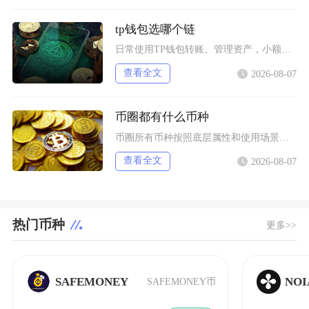
tp钱包选哪个链
日常使用TP钱包转账、管理资产，小额稳定币互转优先选择波场TRC20；币安生态内交互、参与
查看全文
2026-08-07
币圈都有什么币种
币圈所有币种按照底层属性和使用场景，可以划分为价值存储币、公链原生币、稳定币、平台币、赛道
查看全文
2026-08-07
热门币种
更多>>
SAFEMONEY
NOI
SAFEMONEY币