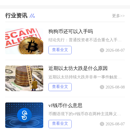
行业资讯
更多>>
狗狗币还可以入手吗
结论先行：普通投资者不适合重仓入手狗狗币，仅能拿出总资产极小比例做短期情绪博弈，长线持仓性
查看全文
2026-08-07
近期以太坊大跌是什么原因
近期以太坊持续大跌并非单一事件触发，而是宏观流动性收紧、机构资金持续撤离、衍生品杠杆踩踏叠
查看全文
2026-08-08
vf钱币什么意思
币圈语境下的vf钱币存在两种主流释义，一是古钱币收藏流通市场通用的VF品相评级标识，二是链
查看全文
2026-08-07