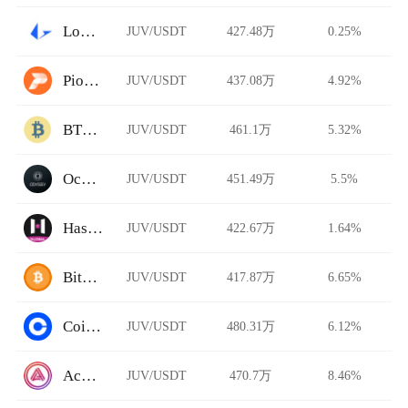
Loopring AMM
JUV/USDT
427.48万
0.25%
Pionex
JUV/USDT
437.08万
4.92%
BTCTradeUA
JUV/USDT
461.1万
5.32%
Ocnex
JUV/USDT
451.49万
5.5%
HashKey Global
JUV/USDT
422.67万
1.64%
BitFlip
JUV/USDT
417.87万
6.65%
Coinbase Pro
JUV/USDT
480.31万
6.12%
Acala Swap
JUV/USDT
470.7万
8.46%