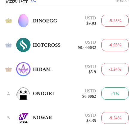
热搜币种
更多>>
USTD
1
DINOEGG
-5.25%
$9.93
USTD
2
HOTCROSS
-0.03%
$0.000032
USTD
3
HIRAM
-1.24%
$5.9
USTD
4
ONIGIRI
+1%
$0.0062
USTD
5
NOWAR
-9.24%
$8.35