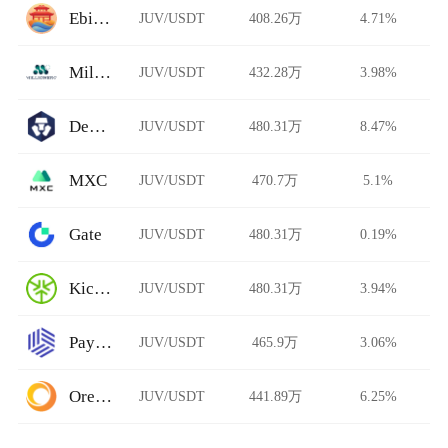
Ebisu's Bay
JUV/USDT
408.26万
4.71%
Millionero
JUV/USDT
432.28万
3.98%
DeFi Swap
JUV/USDT
480.31万
8.47%
MXC
JUV/USDT
470.7万
5.1%
Gate
JUV/USDT
480.31万
0.19%
KickEX
JUV/USDT
480.31万
3.94%
Paymium
JUV/USDT
465.9万
3.06%
Ore.Bz
JUV/USDT
441.89万
6.25%