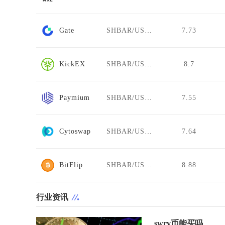
Gate
SHBAR/USDT
7.73
KickEX
SHBAR/USDT
8.7
Paymium
SHBAR/USDT
7.55
Cytoswap
SHBAR/USDT
7.64
BitFlip
SHBAR/USDT
8.88
行业资讯
swrv币能买吗