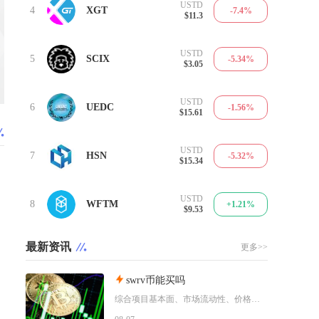
USTD
4
XGT
-7.4%
$11.3
USTD
5
SCIX
-5.34%
$3.05
USTD
6
UEDC
-1.56%
$15.61
USTD
7
HSN
-5.32%
$15.34
USTD
8
WFTM
+1.21%
$9.53
最新资讯
更多>>
swrv币能买吗
综合项目基本面、市场流动性、价格走势以及行业竞争现状，普通币圈投资者不建议买入SWRV代币