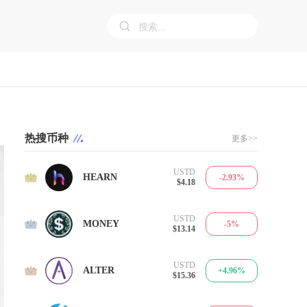
热搜币种
更多>>
USTD
1
HEARN
-2.93%
$4.18
USTD
2
MONEY
-5%
$13.14
USTD
3
ALTER
+4.96%
$15.36