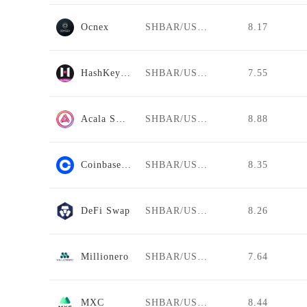
Ocnex
SHBAR/USDT
8.17
HashKey Global
SHBAR/USDT
7.55
Acala Swap
SHBAR/USDT
8.88
Coinbase Pro
SHBAR/USDT
8.35
DeFi Swap
SHBAR/USDT
8.26
Millionero
SHBAR/USDT
7.64
MXC
SHBAR/USDT
8.44