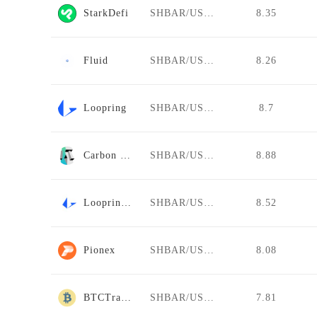
StarkDefi
SHBAR/USDT
8.35
Fluid
SHBAR/USDT
8.26
Loopring
SHBAR/USDT
8.7
Carbon DeFi
SHBAR/USDT
8.88
Loopring AMM
SHBAR/USDT
8.52
Pionex
SHBAR/USDT
8.08
BTCTradeUA
SHBAR/USDT
7.81