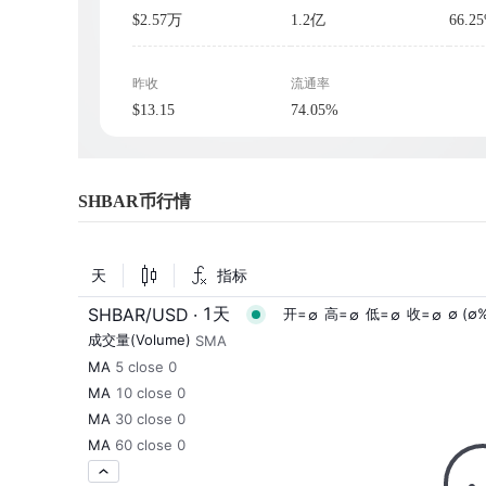
$2.57万
1.2亿
66.2
昨收
流通率
$13.15
74.05%
SHBAR币行情