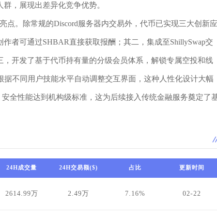
人群，展现出差异化竞争优势。
亮点。除常规的Discord服务器内交易外，代币已实现三大创新
可通过SHBAR直接获取报酬；其二，集成至ShillySwap交
三，开发了基于代币持有量的分级会员体系，解锁专属空投和线
，根据不同用户技能水平自动调整交互界面，这种人性化设计大幅
k审计，安全性能达到机构级标准，这为后续接入传统金融服务奠定了
24H成交量
24H交易额($)
占比
更新时间
2614.99万
2.49万
7.16%
02-22