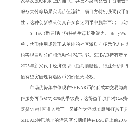
效率及激励机制上的痛点。其技术架构整合了智能合约与B
服务支付等场景实现价值流转。项目方特别强调代币
性，这种创新模式使其在众多迷因币中脱颖而出，成
SHBAR币展现出独特的生态扩张潜力。ShillyWon
单，代币使用场景正从单纯的社区激励向多元化方向发
约实现自动分红和流动性挖矿功能。SHBAR持有者
2025年新兴代币经济模型中颇具前瞻性。行业分析
值有望突破现有迷因币的价值天花板。
市场优势集中体现在SHBAR币的低成本交易与
作服务可节省约30%的手续费，这得益于项目对Gas费优
既是VIP社区准入凭证，又能作为游戏奖励和打赏工
SHBAR持币地址的活跃度长期维持在BSC链上前2