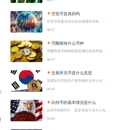
08-07
空投币是真的吗
空投币有真实存在的合规项目空投，但市场中九成以上面向普通散户的免费空投、大额福利空投均为虚
08-07
币圈都有什么币种
币圈所有币种按照底层属性和使用场景，可以划分为价值存储币、公链原生币、稳定币、平台币、赛道
08-07
交易所充币是什么意思
交易所充币指用户将存储在去中心化钱包、其他交易平台内的数字加密资产，通过对应区块链网络转入
08-06
比特币的基本情况是什么
比特币简称BTC，是全球首个去中心化加密数字资产，依托区块链与工作量证明机制运行，无任何中
08-06
付