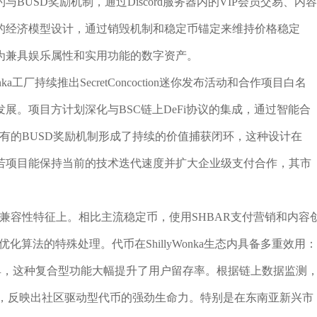
USD奖励机制，通过Discord服务器内的VIP会员交易、内容
的经济模型设计，通过销毁机制和稳定币锚定来维持价格稳定
为兼具娱乐属性和实用功能的数字资产。
ka工厂持续推出SecretConcoction迷你发布活动和合作项目白名
展。项目方计划深化与BSC链上DeFi协议的集成，通过智能合
享有的BUSD奖励机制形成了持续的价值捕获闭环，这种设计在
师若项目能保持当前的技术迭代速度并扩大企业级支付合作，其市
高兼容性特征上。相比主流稳定币，使用SHBAR支付营销和内容
化算法的特殊处理。代币在ShillyWonka生态内具备多重效用：
具，这种复合型功能大幅提升了用户留存率。根据链上数据监测
0%，反映出社区驱动型代币的强劲生命力。特别是在东南亚新兴市