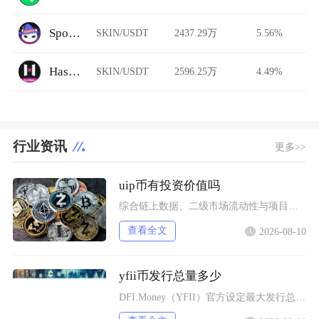
Spookyswap
SKIN/USDT
2437.29万
5.56%
HashKey Global
SKIN/USDT
2596.25万
4.49%
行业资讯
更多>>
uip币有投资价值吗
综合链上数据、二级市场流动性与项目落地现状UIP币（未来版权UnlimitedIP）几乎不
查看全文
2026-08-10
yfii币发行总量多少
DFI.Money（YFII）官方设定最大发行总量上限固定为40000枚，没有预挖、私募以