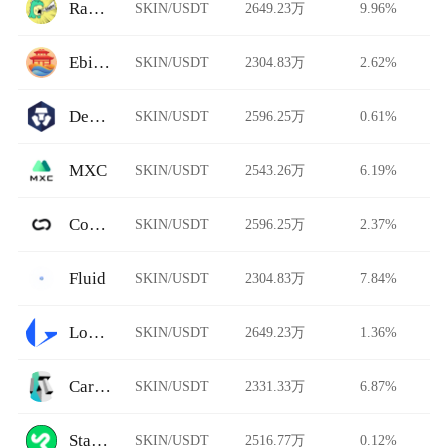
Rawr Trade
SKIN/USDT
2649.23万
9.96%
Ebisu's Bay
SKIN/USDT
2304.83万
2.62%
DeFi Swap
SKIN/USDT
2596.25万
0.61%
MXC
SKIN/USDT
2543.26万
6.19%
Common
SKIN/USDT
2596.25万
2.37%
Fluid
SKIN/USDT
2304.83万
7.84%
Loopring
SKIN/USDT
2649.23万
1.36%
Carbon DeFi
SKIN/USDT
2331.33万
6.87%
StarkDefi
SKIN/USDT
2516.77万
0.12%