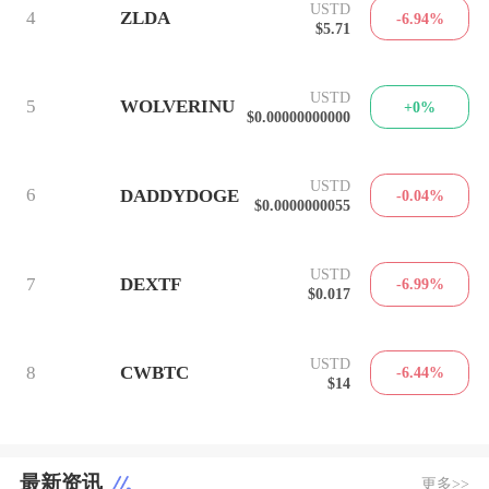
USTD
4
ZLDA
-6.94%
$5.71
USTD
5
WOLVERINU
+0%
$0.00000000000
USTD
6
DADDYDOGE
-0.04%
$0.0000000055
USTD
7
DEXTF
-6.99%
$0.017
USTD
8
CWBTC
-6.44%
$14
最新资讯
更多>>