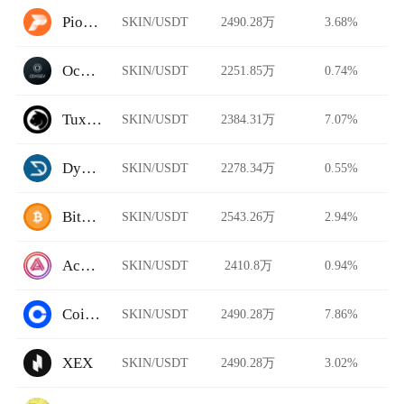
Pionex
SKIN/USDT
2490.28万
3.68%
Ocnex
SKIN/USDT
2251.85万
0.74%
TuxExchange
SKIN/USDT
2384.31万
7.07%
Dystopia
SKIN/USDT
2278.34万
0.55%
BitFlip
SKIN/USDT
2543.26万
2.94%
Acala Swap
SKIN/USDT
2410.8万
0.94%
Coinbase Pro
SKIN/USDT
2490.28万
7.86%
XEX
SKIN/USDT
2490.28万
3.02%