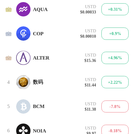
USTD
1
AQUA
+0.31%
$0.00033
USTD
2
COP
+0.9%
$0.00010
USTD
3
ALTER
+4.96%
$15.36
USTD
4
数码
+2.22%
$11.44
USTD
5
BCM
-7.8%
$11.38
USTD
6
NOIA
-0.18%
$9.97