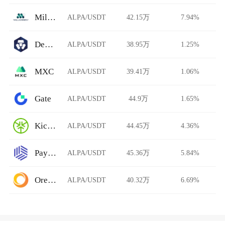
Millionero
ALPA/USDT
42.15万
7.94%
DeFi Swap
ALPA/USDT
38.95万
1.25%
MXC
ALPA/USDT
39.41万
1.06%
Gate
ALPA/USDT
44.9万
1.65%
KickEX
ALPA/USDT
44.45万
4.36%
Paymium
ALPA/USDT
45.36万
5.84%
Ore.Bz
ALPA/USDT
40.32万
6.69%