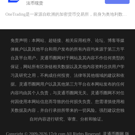
法币
现货
OneTrading是一家源自欧洲的加密货币交易所，前身为奥地利数字资产平台Bitpand
免责声明：本网站、超链接、相关应用程序、论坛、博客等媒
体账户以及其他平台和用户发布的所有内容均来源于第三方平
台及平台用户。灵通币圈网对于网站及其内容不作任何类型的
保证，网站所有区块链相关数据以及其他内容资料仅供用户学
习及研究之用，不构成任何投资、法律等其他领域的建议和依
据。灵通币圈网用户以及其他第三方平台在本网站发布的任何
内容均由其个人负责，与灵通币圈网无关。灵通币圈网不对任
何因使用本网站信息而导致的任何损失负责。您需谨慎使用相
关数据及内容，并自行承担所带来的一切风险。强烈建议您独
自对内容进行研究、审查、分析和验证。
Copyright © 2009-2026 17clt.com All Rights Reserved. 灵通币圈网 版