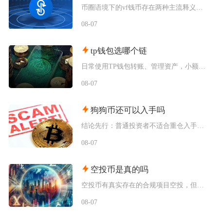
币圈语境下的vf钱币存在两种主流释义，一是古钱币收藏流通市场通用的VF品相评级标识，二是链
08-07
tp钱包选哪个链
日常使用TP钱包转账、管理资产，小额稳定币互转优先选择波场TRC20；币安生态内交互、参与
08-07
狗狗币还可以入手吗
结论先行：普通投资者不适合重仓入手狗狗币，仅能拿出总资产极小比例做短期情绪博弈，长线持仓性
08-07
空投币是真的吗
空投币有真实存在的合规项目空投，但市场中九成以上面向普通散户的免费空投、大额福利空投均为虚
08-07