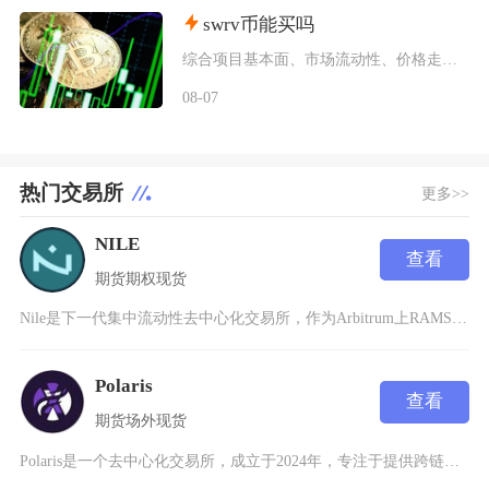
swrv币能买吗
综合项目基本面、市场流动性、价格走势以及行业竞争现状，普通币圈投资者不建议买入SWRV代币
08-07
热门交易所
更多>>
NILE
查看
期货
期权
现货
Nile是下一代集中流动性去中心化交易所，作为Arbitrum上RAMSES的姊妹分叉，继
Polaris
查看
期货
场外
现货
Polaris是一个去中心化交易所，成立于2024年，专注于提供跨链交易解决方案。作为Au