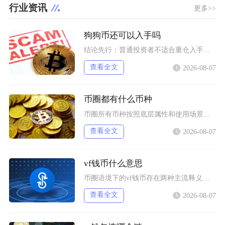
行业资讯
更多>>
狗狗币还可以入手吗
结论先行：普通投资者不适合重仓入手狗狗币，仅能拿出总资产极小比例做短期情绪博弈，长线持仓性
查看全文
2026-08-07
币圈都有什么币种
币圈所有币种按照底层属性和使用场景，可以划分为价值存储币、公链原生币、稳定币、平台币、赛道
查看全文
2026-08-07
vf钱币什么意思
币圈语境下的vf钱币存在两种主流释义，一是古钱币收藏流通市场通用的VF品相评级标识，二是链
查看全文
2026-08-07