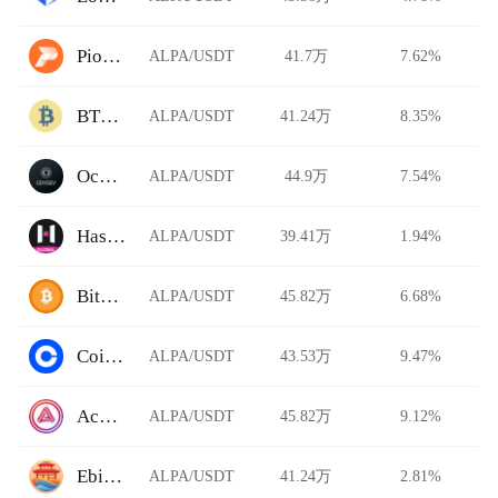
Pionex
ALPA/USDT
41.7万
7.62%
BTCTradeUA
ALPA/USDT
41.24万
8.35%
Ocnex
ALPA/USDT
44.9万
7.54%
HashKey Global
ALPA/USDT
39.41万
1.94%
BitFlip
ALPA/USDT
45.82万
6.68%
Coinbase Pro
ALPA/USDT
43.53万
9.47%
Acala Swap
ALPA/USDT
45.82万
9.12%
Ebisu's Bay
ALPA/USDT
41.24万
2.81%