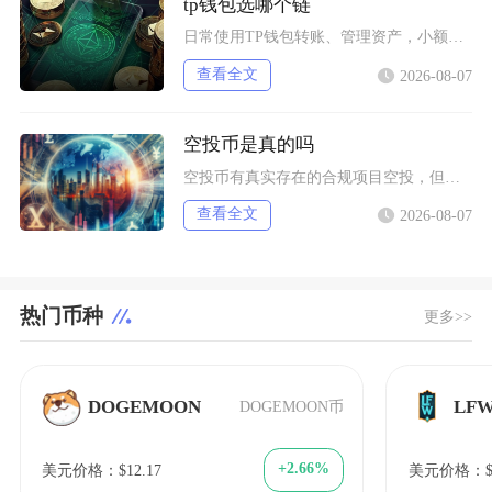
tp钱包选哪个链
日常使用TP钱包转账、管理资产，小额稳定币互转优先选择波场TRC20；币安生态内交互、参与
查看全文
2026-08-07
空投币是真的吗
空投币有真实存在的合规项目空投，但市场中九成以上面向普通散户的免费空投、大额福利空投均为虚
查看全文
2026-08-07
热门币种
更多>>
DOGEMOON
LF
DOGEMOON币
+2.66%
美元价格：$12.17
美元价格：$0.