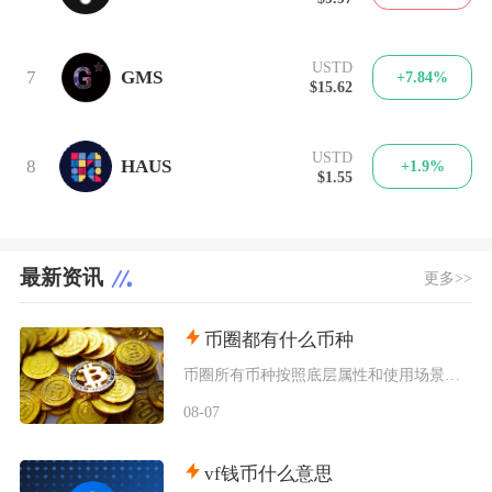
USTD
7
GMS
+7.84%
$15.62
USTD
8
HAUS
+1.9%
$1.55
最新资讯
更多>>
币圈都有什么币种
币圈所有币种按照底层属性和使用场景，可以划分为价值存储币、公链原生币、稳定币、平台币、赛道
08-07
vf钱币什么意思