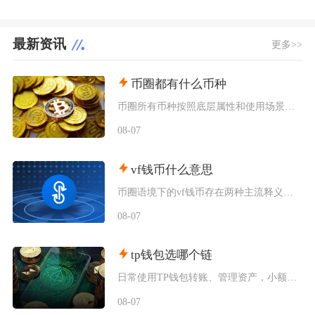
最新资讯
更多>>
币圈都有什么币种
币圈所有币种按照底层属性和使用场景，可以划分为价值存储币、公链原生币、稳定币、平台币、赛道
08-07
vf钱币什么意思
币圈语境下的vf钱币存在两种主流释义，一是古钱币收藏流通市场通用的VF品相评级标识，二是链
08-07
tp钱包选哪个链
日常使用TP钱包转账、管理资产，小额稳定币互转优先选择波场TRC20；币安生态内交互、参与
08-07