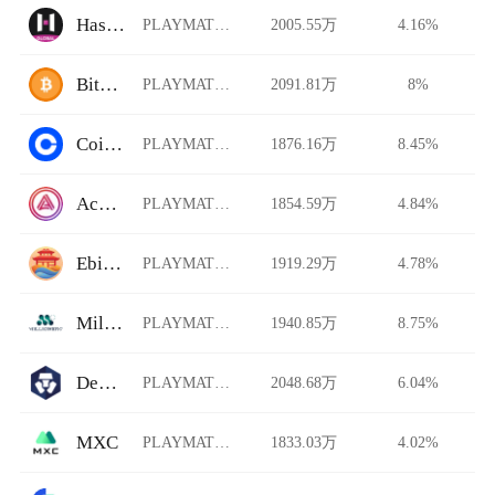
HashKey Global
PLAYMATES/USDT
2005.55万
4.16%
BitFlip
PLAYMATES/USDT
2091.81万
8%
Coinbase Pro
PLAYMATES/USDT
1876.16万
8.45%
Acala Swap
PLAYMATES/USDT
1854.59万
4.84%
Ebisu's Bay
PLAYMATES/USDT
1919.29万
4.78%
Millionero
PLAYMATES/USDT
1940.85万
8.75%
DeFi Swap
PLAYMATES/USDT
2048.68万
6.04%
MXC
PLAYMATES/USDT
1833.03万
4.02%