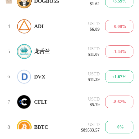
3
DOGBOSS
+3.59%
$1.62
USTD
4
ADI
-0.08%
$6.89
USTD
5
龙舌兰
-1.44%
$11.07
USTD
6
DVX
+1.67%
$11.39
USTD
7
CFLT
-8.62%
$5.79
USTD
8
BBTC
+0%
$89533.57