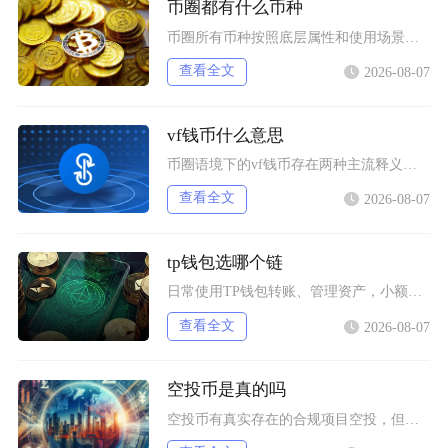
币圈都有什么币种
币圈所有币种按照底层属性和使用场景，可以划分为价值存储币、公链原生币、稳定币、平台币、赛道
查看全文
2026-08-07
vf钱币什么意思
币圈语境下的vf钱币存在两种主流释义，一是古钱币收藏流通市场通用的VF品相评级标识，二是链
查看全文
2026-08-07
tp钱包选哪个链
日常使用TP钱包转账、管理资产，小额稳定币互转优先选择波场TRC20；币安生态内交互、参与
查看全文
2026-08-07
空投币是真的吗
空投币有真实存在的合规项目空投，但市场中九成以上面向普通散户的免费空投、大额福利空投均为虚