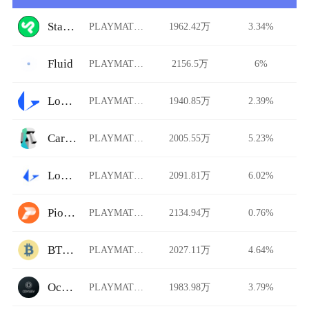
StarkDefi
PLAYMATES/USDT
1962.42万
3.34%
Fluid
PLAYMATES/USDT
2156.5万
6%
Loopring
PLAYMATES/USDT
1940.85万
2.39%
Carbon DeFi
PLAYMATES/USDT
2005.55万
5.23%
Loopring AMM
PLAYMATES/USDT
2091.81万
6.02%
Pionex
PLAYMATES/USDT
2134.94万
0.76%
BTCTradeUA
PLAYMATES/USDT
2027.11万
4.64%
Ocnex
PLAYMATES/USDT
1983.98万
3.79%