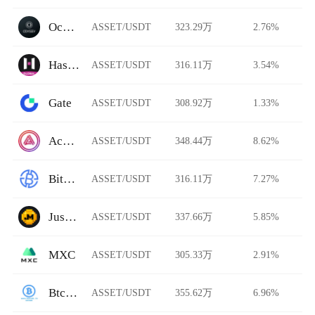
Ocnex
ASSET/USDT
323.29万
2.76%
HashKey Global
ASSET/USDT
316.11万
3.54%
Gate
ASSET/USDT
308.92万
1.33%
Acala Swap
ASSET/USDT
348.44万
8.62%
BitAsiaEx
ASSET/USDT
316.11万
7.27%
Justmoney
ASSET/USDT
337.66万
5.85%
MXC
ASSET/USDT
305.33万
2.91%
BtcTrade
ASSET/USDT
355.62万
6.96%