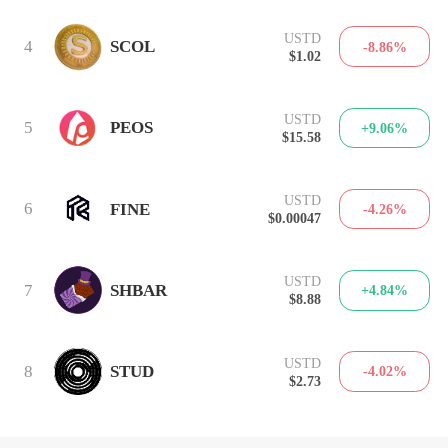
USTD
4
SCOL
-8.86%
$1.02
USTD
5
PEOS
+9.06%
$15.58
USTD
6
FINE
-4.26%
$0.00047
USTD
7
SHBAR
+4.84%
$8.88
USTD
8
STUD
-4.02%
$2.73