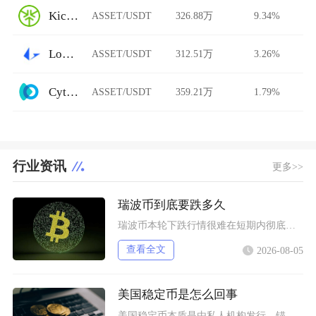
KickEX
ASSET/USDT
326.88万
9.34%
Loopring AMM
ASSET/USDT
312.51万
3.26%
Cytoswap
ASSET/USDT
359.21万
1.79%
行业资讯
更多>>
瑞波币到底要跌多久
瑞波币本轮下跌行情很难在短期内彻底终结，至少还将维持数月弱势震荡寻底，只有同时满足流动性、
查看全文
2026-08-05
美国稳定币是怎么回事
美国稳定币本质是由私人机构发行、锚定美元价格的链上数字凭证，并非央行数字货币，依靠储备资产