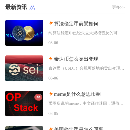
最新资讯
更多>>
算法稳定币前景如何
纯算法稳定币已经失去大规模普及的可能性，未来只会以部分抵押混合算法的小众形态存在于DeFi
08-06
泰达币怎么卖出变现
泰达币（USDT）合规可落地的卖出变现主流路径为头部加密交易平台C2C点对点交易，完整操作
08-06
meme是什么意思币圈
币圈所说的meme，中文译作迷因，通俗来讲就是依托网络流行梗、表情包、亚文化符号诞生的加密
08-05
美国稳定币是怎么回事