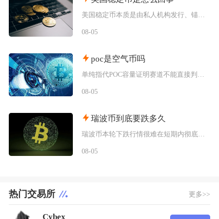
美国稳定币本质是由私人机构发行、锚定美元价格的链上数字凭证，并非央行数字货币，依靠储备资产
08-05
poc是空气币吗
单纯指代POC容量证明赛道不能直接判定为空气币，POC是一套成熟区块链共识技术，赛道内存在
08-05
瑞波币到底要跌多久
瑞波币本轮下跌行情很难在短期内彻底终结，至少还将维持数月弱势震荡寻底，只有同时满足流动性、
08-05
热门交易所
更多>>
Cybex