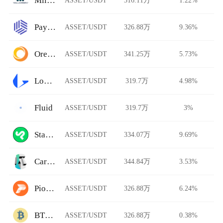
Millionero
Paymium
ASSET/USDT
326.88万
9.36%
Ore.Bz
ASSET/USDT
341.25万
5.73%
Loopring
ASSET/USDT
319.7万
4.98%
Fluid
ASSET/USDT
319.7万
3%
StarkDefi
ASSET/USDT
334.07万
9.69%
Carbon DeFi
ASSET/USDT
344.84万
3.53%
Pionex
ASSET/USDT
326.88万
6.24%
BTCTradeUA
ASSET/USDT
326.88万
0.38%