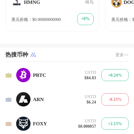
HMNG
DOG
蜂鸟
+0%
美元价格：$0.00000000000
美元价格：$1
热搜币种
更多>>
USTD
1
PBTC
+0.24%
$84.83
USTD
2
ARN
-0.23%
$6.24
USTD
3
FOXY
+2.13%
$0.000057