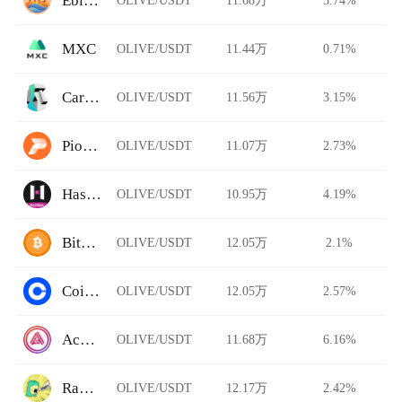
Ebisu's Bay
MXC
OLIVE/USDT
11.44万
0.71%
Carbon DeFi
OLIVE/USDT
11.56万
3.15%
Pionex
OLIVE/USDT
11.07万
2.73%
HashKey Global
OLIVE/USDT
10.95万
4.19%
BitFlip
OLIVE/USDT
12.05万
2.1%
Coinbase Pro
OLIVE/USDT
12.05万
2.57%
Acala Swap
OLIVE/USDT
11.68万
6.16%
Rawr Trade
OLIVE/USDT
12.17万
2.42%