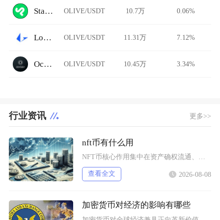
StarkDefi
OLIVE/USDT
10.7万
0.06%
Loopring AMM
OLIVE/USDT
11.31万
7.12%
Ocnex
OLIVE/USDT
10.45万
3.34%
行业资讯
更多>>
nft币有什么用
NFT币核心作用集中在资产确权流通、生态权益兑现、金融抵押套利、身份凭证认证四大方向，既是
查看全文
2026-08-08
加密货币对经济的影响有哪些
加密货币对全球经济兼具正向革新价值与系统性风险，会从跨境支付体系、居民资产配置、各国货币政