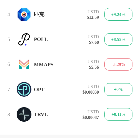
USTD
4
匹克
+9.24%
$12.59
USTD
5
POLL
+8.55%
$7.68
USTD
6
MMAPS
-5.29%
$5.56
USTD
7
OPT
+0%
$0.00030
USTD
8
TRVL
+0.11%
$0.00087