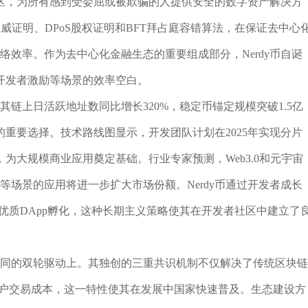
区，为所有感到受委屈或被欺骗的人提供安全的数字资产解决方
权威证明、DPoS股权证明和BFT拜占庭容错算法，在保证去中心
络效率。作为去中心化金融生态的重要组成部分，Nerdy币自诞
开发者激励等场景的效率空白。
季度其链上日活跃地址数同比增长320%，稳定币锚定规模突破1.5亿
重要选择。技术路线图显示，开发团队计划在2025年实现分片
，为大规模商业应用奠定基础。行业专家预测，Web3.0和元宇宙
理等场景的应用将进一步扩大市场份额。Nerdy币通过开发者成长
优质DApp孵化，这种长期主义策略使其在开发者社区中建立了
态协同的双轮驱动上。其独创的三重共识机制不仅解决了传统区块链
低用户交易成本，这一特性使其在发展中国家快速普及。生态建设方