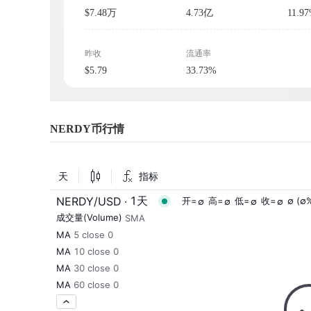
$7.48万
4.73亿
11.9
昨收
流通率
$5.79
33.73%
NERDY币行情