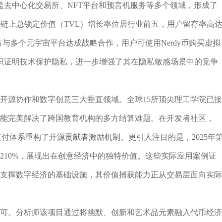
，涵盖去中心化交易所、NFT平台和预言机服务等多个领域，形成了
rdy币的链上总锁定价值（TVL）增长率位居行业前五，用户留存率高
与多个元宇宙平台达成战略合作，用户可使用Nerdy币购买虚拟
识证明技术保护隐私，进一步增强了其在隐私敏感场景中的竞争
、开源协作和数字创意三大垂直领域。全球15所顶尖理工学院已接
账功能完美解决了跨国教育机构的多方结算难题。在开发者社区，
过微支付体系重构了开源贡献者激励机制。更引人注目的是，2025年
长210%，展现出在创意经济中的独特价值。这些实际应用案例证
展为支撑数字经济的基础设施，其价值捕获能力正从交易层面向实际
泛认可。分析师该项目通过将幽默、创新和艺术品元素融入代币经济