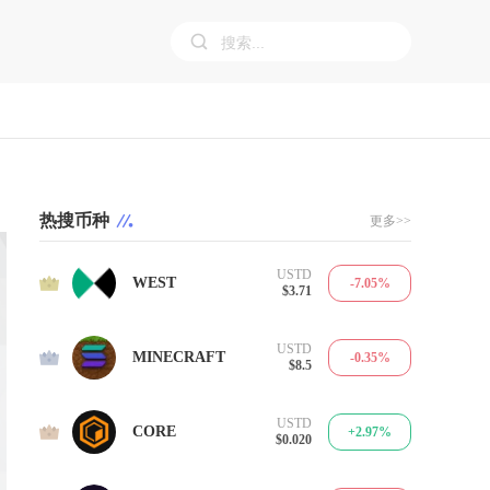
热搜币种
更多>>
USTD
1
WEST
-7.05%
$3.71
USTD
2
MINECRAFT
-0.35%
$8.5
USTD
3
CORE
+2.97%
$0.020