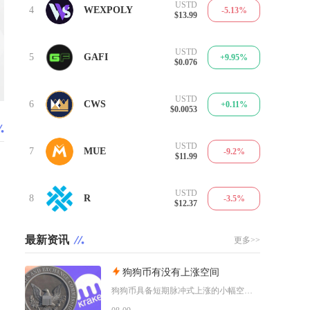
USTD
4
WEXPOLY
-5.13%
$13.99
USTD
5
GAFI
+9.95%
$0.076
USTD
6
CWS
+0.11%
$0.0053
USTD
7
MUE
-9.2%
$11.99
USTD
8
R
-3.5%
$12.37
最新资讯
更多>>
狗狗币有没有上涨空间
狗狗币具备短期脉冲式上涨的小幅空间，但长期很难走出持续性大涨行情，行情分化特征十分明显，仅