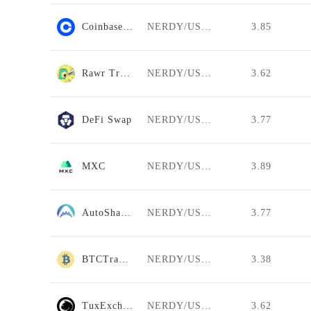
Coinbase Pro
NERDY/USDT
3.85
Rawr Trade
NERDY/USDT
3.62
DeFi Swap
NERDY/USDT
3.77
MXC
NERDY/USDT
3.89
AutoShark Finance
NERDY/USDT
3.77
BTCTradeUA
NERDY/USDT
3.38
TuxExchange
NERDY/USDT
3.62