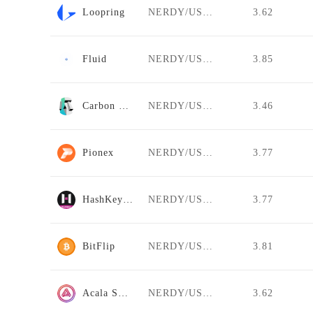
Loopring
NERDY/USDT
3.62
Fluid
NERDY/USDT
3.85
Carbon DeFi
NERDY/USDT
3.46
Pionex
NERDY/USDT
3.77
HashKey Global
NERDY/USDT
3.77
BitFlip
NERDY/USDT
3.81
Acala Swap
NERDY/USDT
3.62