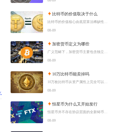
08-09
比特币的价值取决于什么
比特币的价值核心由底层算法稀缺性、全球宏观流动性、去中心化实用需求、行业合规进程四大维度共
08-09
加密货币定义为哪些
广义范畴下，加密货币主要包含独立公链原生币种、依托现有区块链发行的各类同质化代币、多种机制
08-09
10万比特币能卖掉吗
10万枚比特币从资产属性上完全可以全部卖出，但无法在公开现货市场一次性市价成交，想要足额变
08-09
恒星币为什么又开始发行
恒星币并不存在协议层面的全新铸币增发，市场感知的“再次发行”，本质是恒星发展基金会持续释放
08-09