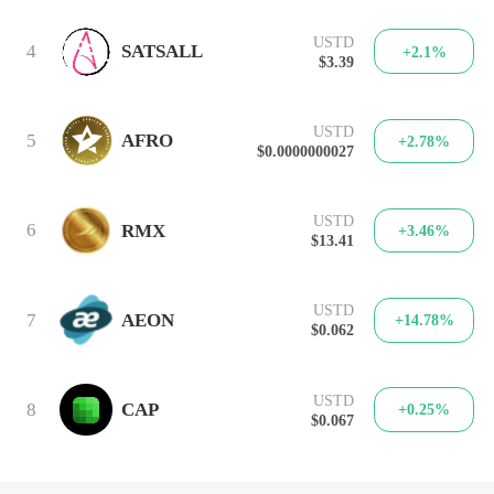
USTD
4
SATSALL
+2.1%
$3.39
USTD
5
AFRO
+2.78%
$0.0000000027
USTD
6
RMX
+3.46%
$13.41
USTD
7
AEON
+14.78%
$0.062
USTD
8
CAP
+0.25%
$0.067