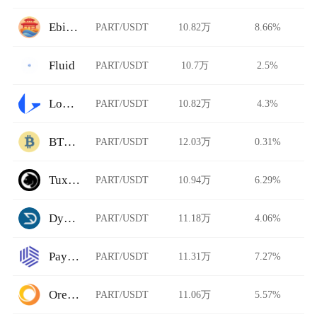
Ebisu's Bay
PART/USDT
10.82万
8.66%
Fluid
PART/USDT
10.7万
2.5%
Loopring
PART/USDT
10.82万
4.3%
BTCTradeUA
PART/USDT
12.03万
0.31%
TuxExchange
PART/USDT
10.94万
6.29%
Dystopia
PART/USDT
11.18万
4.06%
Paymium
PART/USDT
11.31万
7.27%
Ore.Bz
PART/USDT
11.06万
5.57%