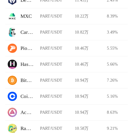
DeFi Swap
MXC
PART/USDT
10.22万
8.39%
Carbon DeFi
PART/USDT
10.82万
3.49%
Pionex
PART/USDT
10.46万
5.55%
HashKey Global
PART/USDT
10.46万
5.66%
BitFlip
PART/USDT
10.94万
7.26%
Coinbase Pro
PART/USDT
10.94万
5.16%
Acala Swap
PART/USDT
10.94万
8.63%
Rawr Trade
PART/USDT
10.58万
9.21%