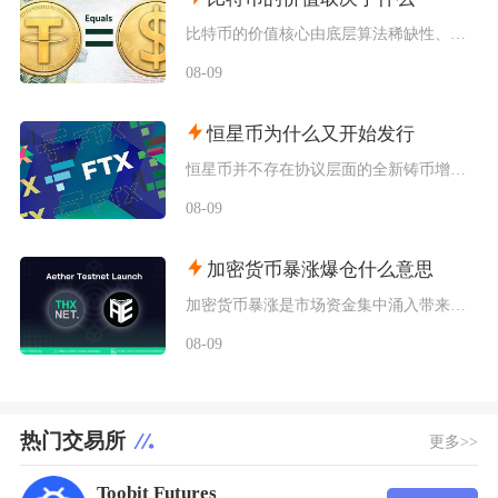
比特币的价值核心由底层算法稀缺性、全球宏观流动性、去中心化实用需求、行业合规进程四大维度共
08-09
恒星币为什么又开始发行
恒星币并不存在协议层面的全新铸币增发，市场感知的“再次发行”，本质是恒星发展基金会持续释放
08-09
加密货币暴涨爆仓什么意思
加密货币暴涨是市场资金集中涌入带来的标的价格短时间快速拉升，爆仓仅发生在带杠杆的合约交易场
08-09
热门交易所
更多>>
Toobit Futures