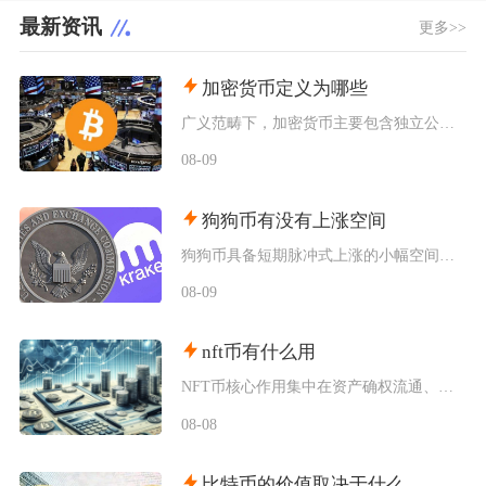
最新资讯
更多>>
加密货币定义为哪些
广义范畴下，加密货币主要包含独立公链原生币种、依托现有区块链发行的各类同质化代币、多种机制
08-09
狗狗币有没有上涨空间
狗狗币具备短期脉冲式上涨的小幅空间，但长期很难走出持续性大涨行情，行情分化特征十分明显，仅
08-09
nft币有什么用
NFT币核心作用集中在资产确权流通、生态权益兑现、金融抵押套利、身份凭证认证四大方向，既是
08-08
比特币的价值取决于什么