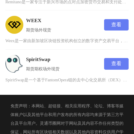
Remitano是一家专注于新兴市场的点对点加密货币交易和支付处理器，为全球用户提供便捷的
WEEX
查看
期货
场外
现货
Weex是一家由新加坡区块链投资机构创立的数字资产交易平台，总部设于新加坡，已获得美国MS
SpiritSwap
查看
期货
期权
场外
现货
SpiritSwap是一个基于FantomOpera链的去中心化交易所（DEX），专注于提
免责声明：本网站、超链接、相关应用程序、论坛、博客等媒
体账户以及其他平台和用户发布的所有内容均来源于第三方平
台及平台用户。灵通币圈网对于网站及其内容不作任何类型的
保证，网站所有区块链相关数据以及其他内容资料仅供用户学