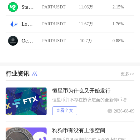
StarkDefi
PART/USDT
11.06万
2.15%
Loopring AMM
PART/USDT
11.67万
1.76%
Ocnex
PART/USDT
10.7万
0.88%
行业资讯
更多>>
恒星币为什么又开始发行
恒星币并不存在协议层面的全新铸币增发，市场感知的“再次发行”，本质是恒星发展基金会持续释放
查看全文
2026-08-09
狗狗币有没有上涨空间
狗狗币具备短期脉冲式上涨的小幅空间，但长期很难走出持续性大涨行情，行情分化特征十分明显，仅