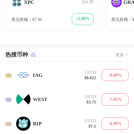
XPC
GRA
XPC币
+2.89%
美元价格：$7.96
美元价格：$1
热搜币种
更多>>
USTD
1
IAG
-0.69%
$0.022
USTD
2
WEST
-7.05%
$3.71
USTD
3
RIP
-6.99%
$7.1