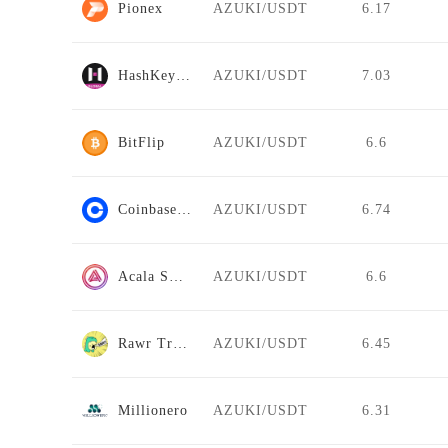
Pionex
AZUKI/USDT
6.17
HashKey Global
AZUKI/USDT
7.03
BitFlip
AZUKI/USDT
6.6
Coinbase Pro
AZUKI/USDT
6.74
Acala Swap
AZUKI/USDT
6.6
Rawr Trade
AZUKI/USDT
6.45
Millionero
AZUKI/USDT
6.31