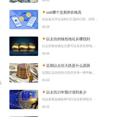
08-08
usdt哪个交易所价格高
综合各大平台实时C2C场外行情，同等支付渠道下Bybit场内场外USDT卖出报价长期高于其
08-08
以太坊的钱包地址从哪找到
以太坊钱包地址主要可以在非托管钱包客户端、硬件钱包配套软件、交易所资产充值页面找到，地址统
08-08
近期以太坊大跌是什么原因
近期以太坊持续大跌并非单一事件触发，而是宏观流动性收紧、机构资金持续撤离、衍生品杠杆踩踏叠
08-08
以太坊25年预计涨到多少
综合多家金融机构与行业分析师给出的行情推演，以太坊2025年将呈现区间分化走势，基准预期价
08-08
有