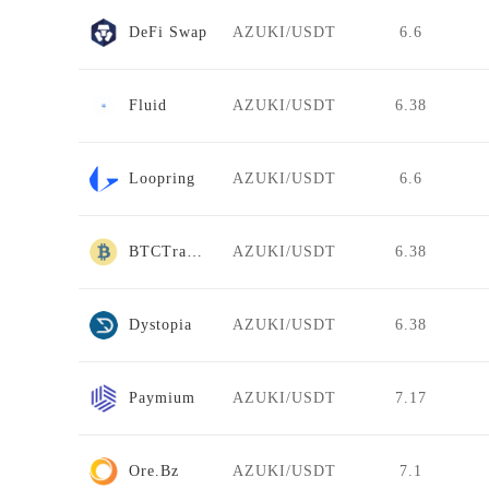
DeFi Swap
AZUKI/USDT
6.6
Fluid
AZUKI/USDT
6.38
Loopring
AZUKI/USDT
6.6
BTCTradeUA
AZUKI/USDT
6.38
Dystopia
AZUKI/USDT
6.38
Paymium
AZUKI/USDT
7.17
Ore.Bz
AZUKI/USDT
7.1