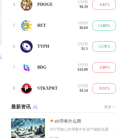
USTD
4
PDOGE
-4.61%
$8.29
USTD
5
RET
+5.84%
$6.64
USTD
6
TYPH
+1.78%
$1.5
USTD
7
BDG
-2.06%
$10.09
USTD
8
STKXPRT
-9.51%
$4.54
最新资讯
更多>>
nft币有什么用
NFT币核心作用集中在资产确权流通、生态权益兑现、金融抵押套利、身份凭证认证四大方向，既是