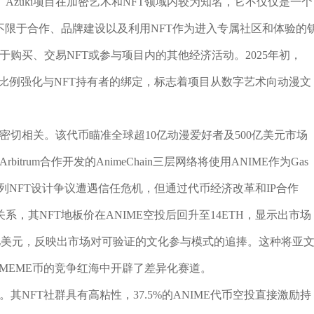
zuki项目在加密艺术和NFT领域内较为知名，它不仅仅是一个
不限于合作、品牌建设以及利用NFT作为进入专属社区和体验的
于购买、交易NFT或参与项目内的其他经济活动。2025年初，
的空投比例强化与NFT持有者的绑定，标志着项目从数字艺术向动漫文
略密切相关。该代币瞄准全球超10亿动漫爱好者及500亿美元市场
trum合作开发的AnimeChain三层网络将使用ANIME作为Gas
s系列NFT设计争议遭遇信任危机，但通过代币经济改革和IP合作
社区关系，其NFT地板价在ANIME空投后回升至14ETH，显示出市场
5亿美元，反映出市场对可验证的文化参与模式的追捧。这种将亚
与MEME币的竞争红海中开辟了差异化赛道。
。其NFT社群具有高粘性，37.5%的ANIME代币空投直接激励持