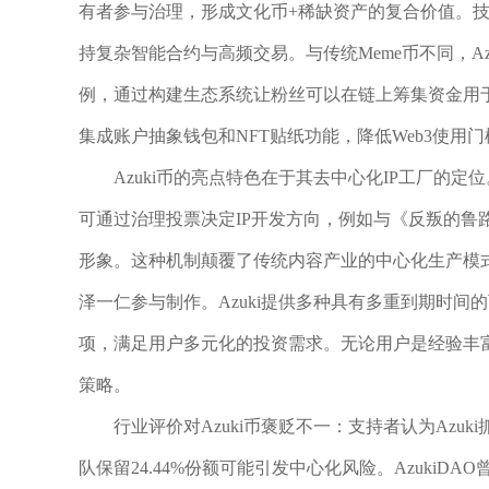
有者参与治理，形成文化币+稀缺资产的复合价值。技术
持复杂智能合约与高频交易。与传统Meme币不同，Azuki
例，通过构建生态系统让粉丝可以在链上筹集资金用
集成账户抽象钱包和NFT贴纸功能，降低Web3使用
Azuki币的亮点特色在于其去中心化IP工厂的
可通过治理投票决定IP开发方向，例如与《反叛的鲁
形象。这种机制颠覆了传统内容产业的中心化生产模式，
泽一仁参与制作。Azuki提供多种具有多重到期时
项，满足用户多元化的投资需求。无论用户是经验丰
策略。
行业评价对Azuki币褒贬不一：支持者认为Az
队保留24.44%份额可能引发中心化风险。AzukiDA