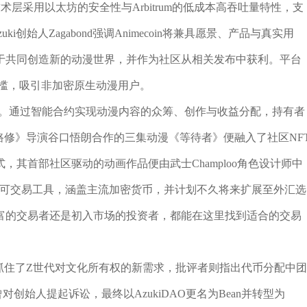
层采用以太坊的安全性与Arbitrum的低成本高吞吐量特性，支
创始人Zagabond强调Animecoin将兼具愿景、产品与真实用
于共同创造新的动漫世界，并作为社区从相关发布中获利。平台
门槛，吸引非加密原生动漫用户。
定位。通过智能合约实现动漫内容的众筹、创作与收益分配，持有者
路修》导演谷口悟朗合作的三集动漫《等待者》便融入了社区NF
其首部社区驱动的动画作品便由武士Champloo角色设计师中
间的可交易工具，涵盖主流加密货币，并计划不久将来扩展至外汇选
富的交易者还是初入市场的投资者，都能在这里找到适合的交易
uki抓住了Z世代对文化所有权的新需求，批评者则指出代币分配中团
O曾对创始人提起诉讼，最终以AzukiDAO更名为Bean并转型为