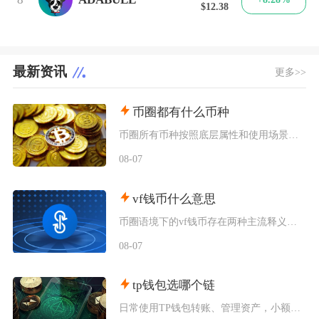
$12.38
最新资讯
更多>>
币圈都有什么币种
币圈所有币种按照底层属性和使用场景，可以划分为价值存储币、公链原生币、稳定币、平台币、赛道
08-07
vf钱币什么意思
币圈语境下的vf钱币存在两种主流释义，一是古钱币收藏流通市场通用的VF品相评级标识，二是链
08-07
tp钱包选哪个链
日常使用TP钱包转账、管理资产，小额稳定币互转优先选择波场TRC20；币安生态内交互、参与