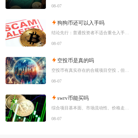
08-07
狗狗币还可以入手吗
结论先行：普通投资者不适合重仓入手狗狗币，仅能拿出总资产极小比例做短期情绪博弈，长线持仓性
08-07
空投币是真的吗
空投币有真实存在的合规项目空投，但市场中九成以上面向普通散户的免费空投、大额福利空投均为虚
08-07
swrv币能买吗
综合项目基本面、市场流动性、价格走势以及行业竞争现状，普通币圈投资者不建议买入SWRV代币
08-07