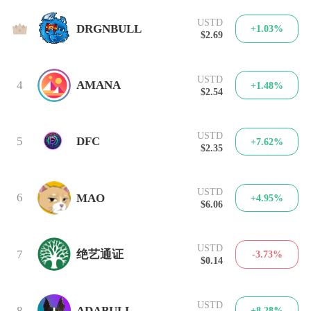
USTD
3
DRGNBULL
+1.03%
$2.69
USTD
4
AMANA
+1.48%
$2.54
USTD
5
DFC
+7.62%
$2.35
USTD
6
MAO
+4.95%
$6.06
USTD
7
绝艺通证
-3.73%
$0.14
USTD
8
ADABULL
+8.28%