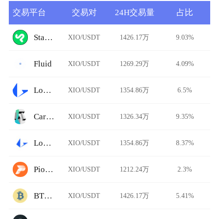
交易平台
交易对
24H交易量
占比
StarkDefi
XIO/USDT
1426.17万
9.03%
Fluid
XIO/USDT
1269.29万
4.09%
Loopring
XIO/USDT
1354.86万
6.5%
Carbon DeFi
XIO/USDT
1326.34万
9.35%
Loopring AMM
XIO/USDT
1354.86万
8.37%
Pionex
XIO/USDT
1212.24万
2.3%
BTCTradeUA
XIO/USDT
1426.17万
5.41%