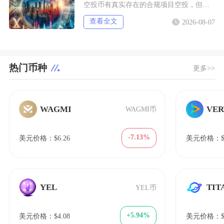
空投币有真实存在的合规项目空投，但市场中九成以上面向普通散户的免费空投、大额福利空投均为虚
查看全文
2026-08-07
热门币种
更多>>
WAGMI
VER
WAGMI币
-7.13%
美元价格：$6.26
美元价格：$4
YEL
TIT
YEL币
+5.94%
美元价格：$4.08
美元价格：$2