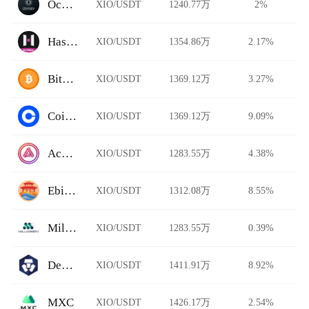
Ocnex
XIO/USDT
1240.77万
2%
HashKey Global
XIO/USDT
1354.86万
2.17%
BitFlip
XIO/USDT
1369.12万
3.27%
Coinbase Pro
XIO/USDT
1369.12万
9.09%
Acala Swap
XIO/USDT
1283.55万
4.38%
Ebisu's Bay
XIO/USDT
1312.08万
8.55%
Millionero
XIO/USDT
1283.55万
0.39%
DeFi Swap
XIO/USDT
1411.91万
8.92%
MXC
XIO/USDT
1426.17万
2.54%