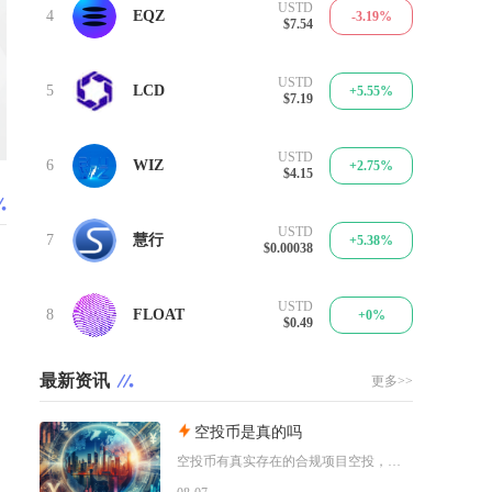
USTD
4
EQZ
-3.19%
$7.54
USTD
5
LCD
+5.55%
$7.19
USTD
6
WIZ
+2.75%
$4.15
USTD
7
慧行
+5.38%
$0.00038
USTD
8
FLOAT
+0%
$0.49
最新资讯
更多>>
空投币是真的吗
空投币有真实存在的合规项目空投，但市场中九成以上面向普通散户的免费空投、大额福利空投均为虚