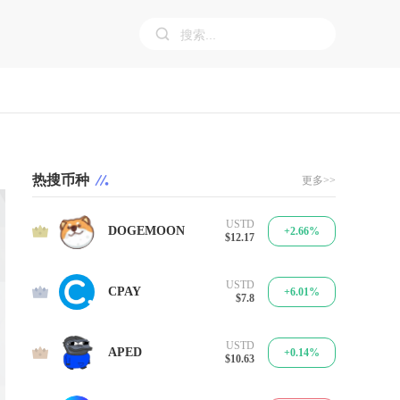
热搜币种
更多>>
USTD
1
DOGEMOON
+2.66%
$12.17
USTD
2
CPAY
+6.01%
$7.8
USTD
3
APED
+0.14%
$10.63