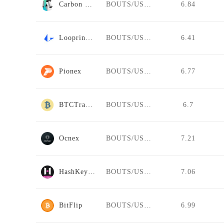
Carbon DeFi
BOUTS/USDT
6.84
Loopring AMM
BOUTS/USDT
6.41
Pionex
BOUTS/USDT
6.77
BTCTradeUA
BOUTS/USDT
6.7
Ocnex
BOUTS/USDT
7.21
HashKey Global
BOUTS/USDT
7.06
BitFlip
BOUTS/USDT
6.99