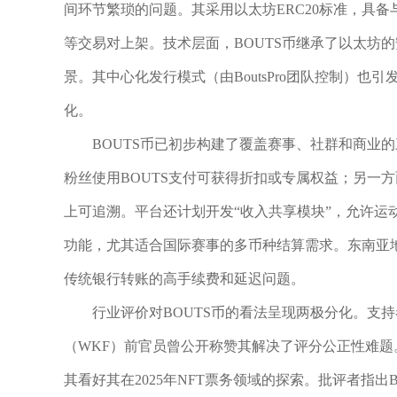
间环节繁琐的问题。其采用以太坊ERC20标准，具备与
等交易对上架。技术层面，BOUTS币继承了以太坊
景。其中心化发行模式（由BoutsPro团队控制）
化。
BOUTS币已初步构建了覆盖赛事、社群和商业
粉丝使用BOUTS支付可获得折扣或专属权益；另一
上可追溯。平台还计划开发“收入共享模块”，允许运
功能，尤其适合国际赛事的多币种结算需求。东南亚地
传统银行转账的高手续费和延迟问题。
行业评价对BOUTS币的看法呈现两极分化。支
（WKF）前官员曾公开称赞其解决了评分公正性难题。加密
其看好其在2025年NFT票务领域的探索。批评者指出