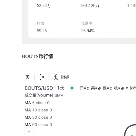
$2.34万
9612.26万
-1.4
昨收
流通率
$9.25
93.94%
BOUTS币行情