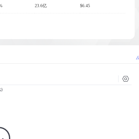
8%
23.6亿
$6.45