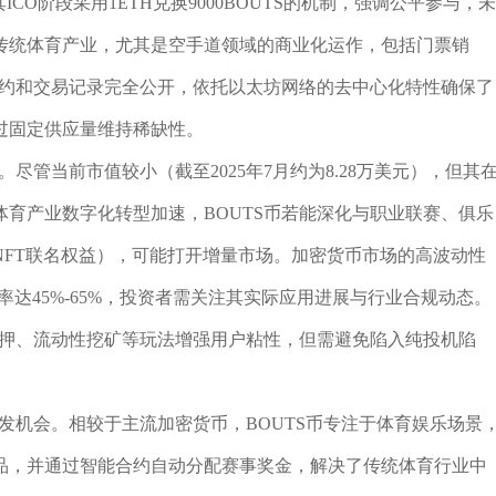
ICO阶段采用1ETH兑换9000BOUTS的机制，强调公平参与，未
传统体育产业，尤其是空手道领域的商业化运作，包括门票销
合约和交易记录完全公开，依托以太坊网络的去中心化特性确保了
过固定供应量维持稀缺性。
尽管当前市值较小（截至2025年7月约为8.28万美元），但其
育产业数字化转型加速，BOUTS币若能深化与职业联赛、俱乐
NFT联名权益），可能打开增量市场。加密货币市场的高波动性
动率达45%-65%，投资者需关注其实际应用进展与行业合规动态。
过质押、流动性挖矿等玩法增强用户粘性，但需避免陷入纯投机陷
先发机会。相较于主流加密货币，BOUTS币专注于体育娱乐场景
品，并通过智能合约自动分配赛事奖金，解决了传统体育行业中