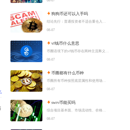
08-07
狗狗币还可以入手吗
结论先行：普通投资者不适合重仓入手狗狗币，仅能拿出总资产极小比例做短期情绪博弈，长线持仓性
08-07
vf钱币什么意思
币圈语境下的vf钱币存在两种主流释义，一是古钱币收藏流通市场通用的VF品相评级标识，二是链
08-07
币圈都有什么币种
币圈所有币种按照底层属性和使用场景，可以划分为价值存储币、公链原生币、稳定币、平台币、赛道
08-07
swrv币能买吗
币
综合项目基本面、市场流动性、价格走势以及行业竞争现状，普通币圈投资者不建议买入SWRV代币
08-07