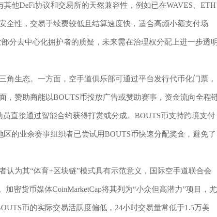
其他DeFi协议和交易所的天然兼容性，例如已在WAVES、ETH
的安全性，交易手续费较低且结算速度快，适合高频小额支付场
也引发部分去中心化拥护者的质疑，未来需在治理权分配上进一步透
的三角生态。一方面，空手道俱乐部可通过平台发行代币化门票，
方面，赞助商能以BOUTS币投放广告或赞助赛事，资金流向全程
动员直接通过智能合约获得打赏或分成。BOUTS币支持跨境支付
区的业余赛事组织者已尝试用BOUTS币快速分配奖金，避免了
持者认为其“体育+区块链”模式具有示范意义，国际空手道联合会
货币媒体CoinMarketCap将其列为“小众但高潜力”项目，尤
BOUTS币的实际交易活跃度偏低，24小时交易量常低于1.5万美