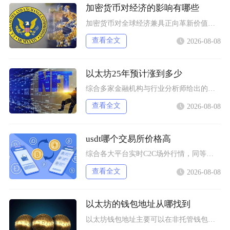
加密货币对经济的影响有哪些
加密货币对全球经济兼具正向革新价值与系统性风险，会从跨境支付体系、居民资产配置、各国货币政
查看全文
2026-08-08
以太坊25年预计涨到多少
综合多家金融机构与行业分析师给出的行情推演，以太坊2025年将呈现区间分化走势，基准预期价
查看全文
2026-08-08
usdt哪个交易所价格高
综合各大平台实时C2C场外行情，同等支付渠道下Bybit场内场外USDT卖出报价长期高于其
查看全文
2026-08-08
以太坊的钱包地址从哪找到
以太坊钱包地址主要可以在非托管钱包客户端、硬件钱包配套软件、交易所资产充值页面找到，地址统