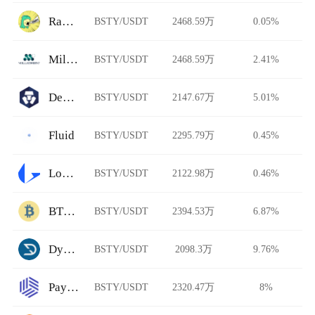
Rawr Trade
BSTY/USDT
2468.59万
0.05%
Millionero
BSTY/USDT
2468.59万
2.41%
DeFi Swap
BSTY/USDT
2147.67万
5.01%
Fluid
BSTY/USDT
2295.79万
0.45%
Loopring
BSTY/USDT
2122.98万
0.46%
BTCTradeUA
BSTY/USDT
2394.53万
6.87%
Dystopia
BSTY/USDT
2098.3万
9.76%
Paymium
BSTY/USDT
2320.47万
8%