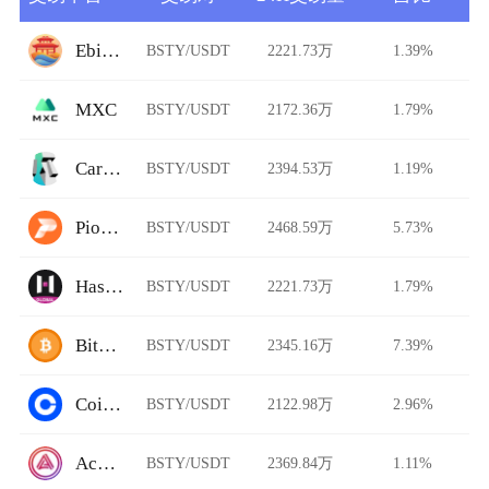
Ebisu's Bay
BSTY/USDT
2221.73万
1.39%
MXC
BSTY/USDT
2172.36万
1.79%
Carbon DeFi
BSTY/USDT
2394.53万
1.19%
Pionex
BSTY/USDT
2468.59万
5.73%
HashKey Global
BSTY/USDT
2221.73万
1.79%
BitFlip
BSTY/USDT
2345.16万
7.39%
Coinbase Pro
BSTY/USDT
2122.98万
2.96%
Acala Swap
BSTY/USDT
2369.84万
1.11%