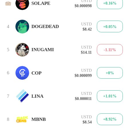
USTD
3
SOLAPE
+0.16%
$0.000098
USTD
4
DOGEDEAD
+0.05%
$8.42
USTD
5
INUGAMI
-1.11%
$14.11
USTD
6
COP
+0%
$0.000099
USTD
7
LINA
+1.01%
$0.000011
USTD
8
MBNB
+8.92%
$8.54