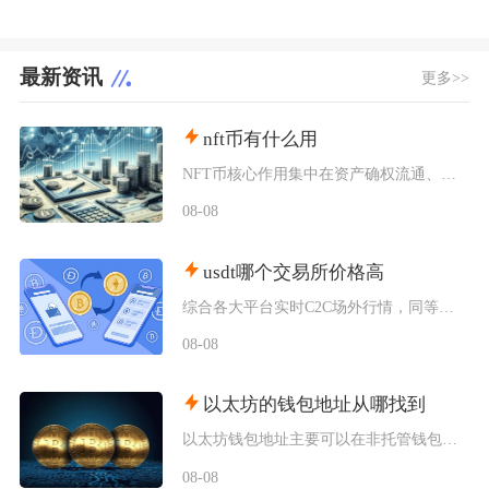
最新资讯
更多>>
nft币有什么用
NFT币核心作用集中在资产确权流通、生态权益兑现、金融抵押套利、身份凭证认证四大方向，既是
08-08
usdt哪个交易所价格高
综合各大平台实时C2C场外行情，同等支付渠道下Bybit场内场外USDT卖出报价长期高于其
08-08
以太坊的钱包地址从哪找到
以太坊钱包地址主要可以在非托管钱包客户端、硬件钱包配套软件、交易所资产充值页面找到，地址统
08-08