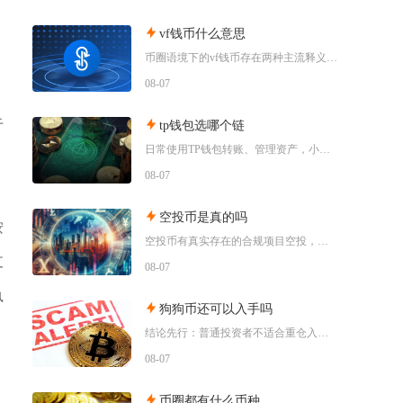
vf钱币什么意思
币圈语境下的vf钱币存在两种主流释义，一是古钱币收藏流通市场通用的VF品相评级标识，二是链
08-07
于
tp钱包选哪个链
日常使用TP钱包转账、管理资产，小额稳定币互转优先选择波场TRC20；币安生态内交互、参与
08-07
空投币是真的吗
按
空投币有真实存在的合规项目空投，但市场中九成以上面向普通散户的免费空投、大额福利空投均为虚
支
08-07
执
狗狗币还可以入手吗
结论先行：普通投资者不适合重仓入手狗狗币，仅能拿出总资产极小比例做短期情绪博弈，长线持仓性
08-07
币圈都有什么币种