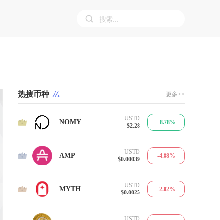
热搜币种
更多>>
USTD
1
NOMY
+8.78%
$2.28
USTD
2
AMP
-4.88%
$0.00039
USTD
3
MYTH
-2.82%
$0.0025
USTD