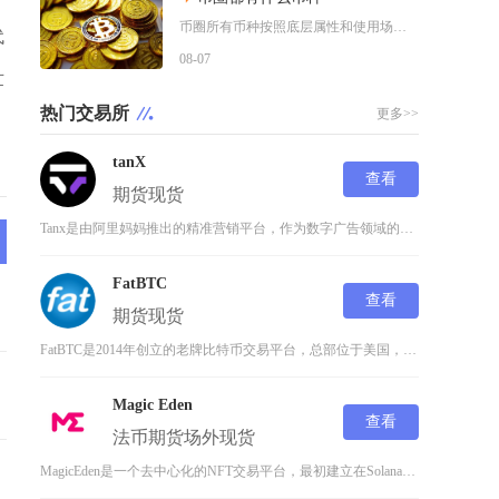
币圈所有币种按照底层属性和使用场景，可以划分为价值存储币、公链原生币、稳定币、平台币、赛道
代
08-07
世
热门交易所
更多>>
tanX
查看
期货
现货
Tanx是由阿里妈妈推出的精准营销平台，作为数字广告领域的创新解决方案，它通过先进的数据处
FatBTC
查看
期货
现货
FatBTC是2014年创立的老牌比特币交易平台，总部位于美国，并在加拿大、香港设有分支机
Magic Eden
查看
法币
期货
场外
现货
MagicEden是一个去中心化的NFT交易平台，最初建立在Solana区块链上，现已扩展