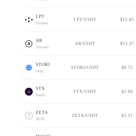
LPT
LPT/USDT
$15.05
Livepeer
AR
AR/USDT
$13.37
Arweave
STORJ
STORJ/USDT
$0.72
Storj
STX
STX/USDT
$2.60
Stacks
ZETA
ZETA/USDT
$2.21
ZETA