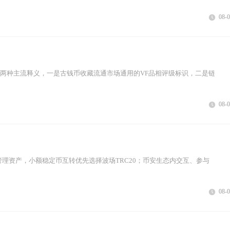
08-
在两种主流释义，一是古钱币收藏流通市场通用的VF品相评级标识，二是链
08-
管理资产，小额稳定币互转优先选择波场TRC20；币安生态内交互、参与
08-