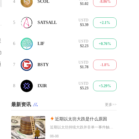
4
SCOL
-8.86%
$1.02
USTD
5
SATSALL
+2.1%
$3.39
提
USTD
6
LIF
+0.76%
$2.23
动
USTD
通
7
BSTY
-1.8%
$1.78
USTD
8
IXIR
+5.29%
$5.23
最新资讯
更多>>
近期以太坊大跌是什么原因
近期以太坊持续大跌并非单一事件触发，而是宏观流动性收紧、机构资金持续撤离、衍生品杠杆踩踏叠
08-08