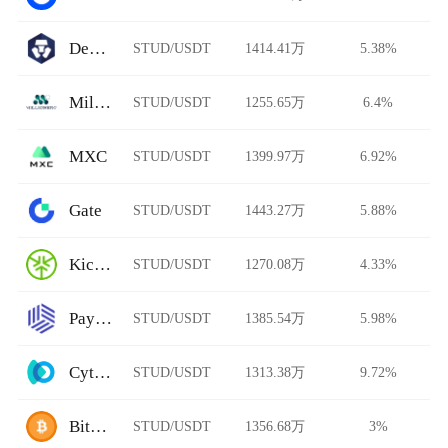
DeFi Swap
STUD/USDT
1414.41万
5.38%
Millionero
STUD/USDT
1255.65万
6.4%
MXC
STUD/USDT
1399.97万
6.92%
Gate
STUD/USDT
1443.27万
5.88%
KickEX
STUD/USDT
1270.08万
4.33%
Paymium
STUD/USDT
1385.54万
5.98%
Cytoswap
STUD/USDT
1313.38万
9.72%
BitFlip
STUD/USDT
1356.68万
3%