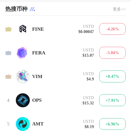
热搜币种
更多>>
USTD
1
FINE
-4.26%
$0.00047
USTD
2
FERA
-5.04%
$15.07
USTD
3
VIM
+0.47%
$4.9
USTD
4
OPS
+7.91%
$15.32
USTD
5
AMT
+6.96%
$8.19