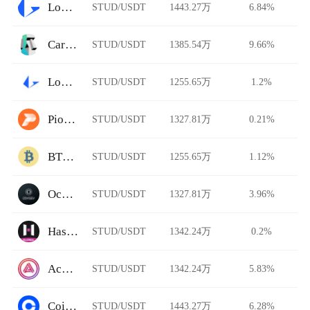
Loopring
STUD/USDT
1443.27万
6.84%
Carbon DeFi
STUD/USDT
1385.54万
9.66%
Loopring AMM
STUD/USDT
1255.65万
1.2%
Pionex
STUD/USDT
1327.81万
0.21%
BTCTradeUA
STUD/USDT
1255.65万
1.12%
Ocnex
STUD/USDT
1327.81万
3.96%
HashKey Global
STUD/USDT
1342.24万
0.2%
Acala Swap
STUD/USDT
1342.24万
5.83%
Coinbase Pro
STUD/USDT
1443.27万
6.28%