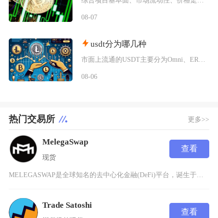
综合项目基本面、市场流动性、价格走势以及行业竞争现状，普通币圈投资者不建议买入SWRV代币
08-07
usdt分为哪几种
市面上流通的USDT主要分为Omni、ERC20、TRC20、BEP20四类主流版本，同时
08-06
热门交易所
更多>>
MelegaSwap
查看
现货
MELEGASWAP是全球知名的去中心化金融(DeFi)平台，诞生于区块链技术与加密货币投
Trade Satoshi
查看