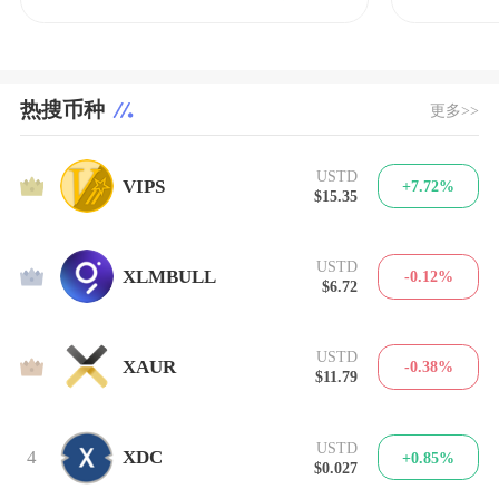
热搜币种
更多>>
USTD
1
VIPS
+7.72%
$15.35
USTD
2
XLMBULL
-0.12%
$6.72
USTD
3
XAUR
-0.38%
$11.79
USTD
4
XDC
+0.85%
$0.027