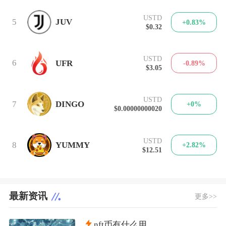
USTD
5
JUV
+0.83%
$0.32
USTD
6
UFR
-0.89%
$3.05
USTD
7
DINGO
+0%
$0.00000000020
USTD
8
YUMMY
+2.82%
$12.51
最新资讯
更多>>
nft币有什么用