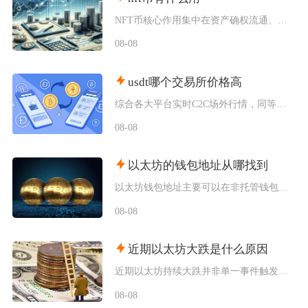
NFT币核心作用集中在资产确权流通、生态权益兑现、金融抵押套利、身份凭证认证四大方向，既是
08-08
usdt哪个交易所价格高
综合各大平台实时C2C场外行情，同等支付渠道下Bybit场内场外USDT卖出报价长期高于其
08-08
以太坊的钱包地址从哪找到
以太坊钱包地址主要可以在非托管钱包客户端、硬件钱包配套软件、交易所资产充值页面找到，地址统
08-08
近期以太坊大跌是什么原因
近期以太坊持续大跌并非单一事件触发，而是宏观流动性收紧、机构资金持续撤离、衍生品杠杆踩踏叠
08-08