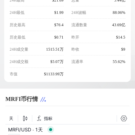
24H最高
$21.69
总量
5.44亿
24H最低
$1.99
24H波幅
88.06%
历史最高
$76.4
流通数量
43.69亿
历史最低
$0.71
昨开
$14.5
24H成交量
1515.51万
昨收
$9
24H成交额
$5.07万
流通率
55.62%
市值
$1133.99万
MRFI币行情