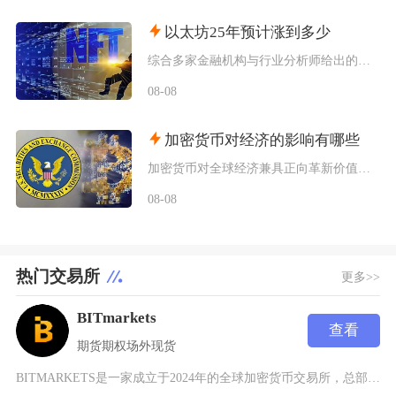
以太坊25年预计涨到多少
综合多家金融机构与行业分析师给出的行情推演，以太坊2025年将呈现区间分化走势，基准预期价
08-08
加密货币对经济的影响有哪些
加密货币对全球经济兼具正向革新价值与系统性风险，会从跨境支付体系、居民资产配置、各国货币政
08-08
热门交易所
更多>>
BITmarkets
查看
期货
期权
场外
现货
BITMARKETS是一家成立于2024年的全球加密货币交易所，总部位于立陶宛维尔纽斯。该