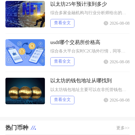
以太坊25年预计涨到多少
综合多家金融机构与行业分析师给出的行情推演，以太坊2025年将呈现区间分化走势，基准预期价
查看全文
2026-08-08
usdt哪个交易所价格高
综合各大平台实时C2C场外行情，同等支付渠道下Bybit场内场外USDT卖出报价长期高于其
查看全文
2026-08-08
以太坊的钱包地址从哪找到
以太坊钱包地址主要可以在非托管钱包客户端、硬件钱包配套软件、交易所资产充值页面找到，地址统
查看全文
2026-08-08
热门币种
更多>>