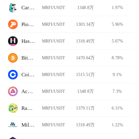
Carbon DeFi
MRFI/USDT
1348.8万
1.97%
Pionex
MRFI/USDT
1303.34万
5.96%
HashKey Global
MRFI/USDT
1318.49万
5.07%
BitFlip
MRFI/USDT
1470.04万
8.78%
Coinbase Pro
MRFI/USDT
1515.51万
9.1%
Acala Swap
MRFI/USDT
1348.8万
7.3%
Rawr Trade
MRFI/USDT
1379.11万
6.11%
Millionero
MRFI/USDT
1318.49万
1.22%