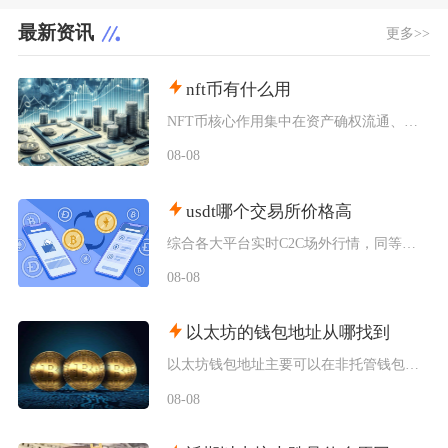
最新资讯
更多>>
nft币有什么用
NFT币核心作用集中在资产确权流通、生态权益兑现、金融抵押套利、身份凭证认证四大方向，既是
08-08
usdt哪个交易所价格高
综合各大平台实时C2C场外行情，同等支付渠道下Bybit场内场外USDT卖出报价长期高于其
08-08
以太坊的钱包地址从哪找到
以太坊钱包地址主要可以在非托管钱包客户端、硬件钱包配套软件、交易所资产充值页面找到，地址统
08-08