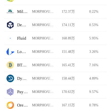
Millionero
MORPHO/USDT
172.37万
0.22%
DeFi Swap
MORPHO/USDT
174.11万
0.53%
Fluid
MORPHO/USDT
168.89万
5.95%
Loopring
MORPHO/USDT
151.48万
3.26%
BTCTradeUA
MORPHO/USDT
165.41万
7.16%
Dystopia
MORPHO/USDT
158.44万
4.89%
Paymium
MORPHO/USDT
170.63万
9.57%
Ore.Bz
MORPHO/USDT
167.15万
0.78%