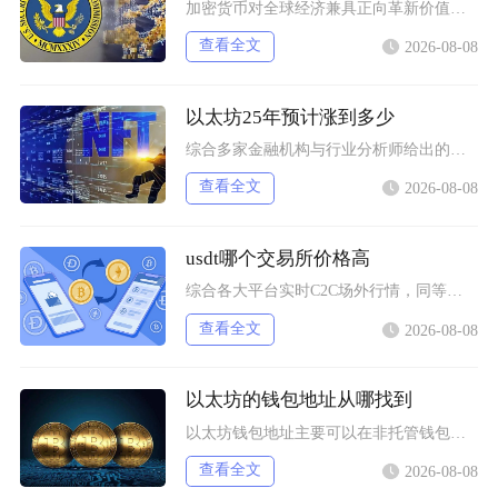
加密货币对全球经济兼具正向革新价值与系统性风险，会从跨境支付体系、居民资产配置、各国货币政
查看全文
2026-08-08
以太坊25年预计涨到多少
综合多家金融机构与行业分析师给出的行情推演，以太坊2025年将呈现区间分化走势，基准预期价
查看全文
2026-08-08
usdt哪个交易所价格高
综合各大平台实时C2C场外行情，同等支付渠道下Bybit场内场外USDT卖出报价长期高于其
查看全文
2026-08-08
以太坊的钱包地址从哪找到
以太坊钱包地址主要可以在非托管钱包客户端、硬件钱包配套软件、交易所资产充值页面找到，地址统
查看全文
2026-08-08