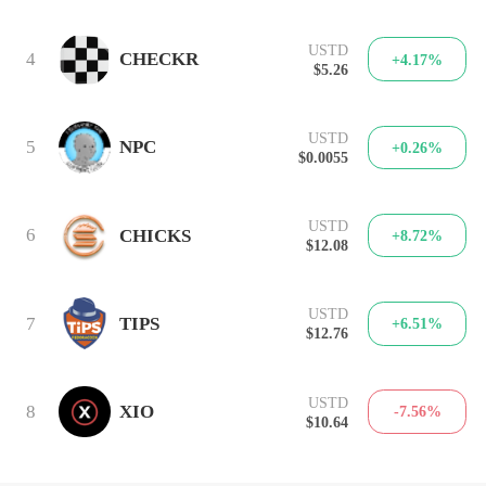
USTD
4
CHECKR
+4.17%
$5.26
USTD
5
NPC
+0.26%
$0.0055
USTD
6
CHICKS
+8.72%
$12.08
USTD
7
TIPS
+6.51%
$12.76
USTD
8
XIO
-7.56%
$10.64