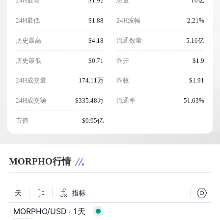
24H最高
$1.92
总量
10亿
24H最低
$1.88
24H波幅
2.21%
历史最高
$4.18
流通数量
5.16亿
历史最低
$0.71
昨开
$1.9
24H成交量
174.11万
昨收
$1.91
24H成交额
$335.48万
流通率
51.63%
市值
$9.95亿
MORPHO行情