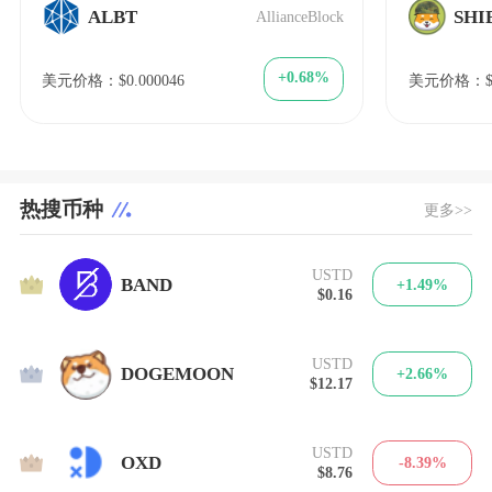
ALBT
SHI
AllianceBlock
+0.68%
美元价格：$0.000046
美元价格：$1
热搜币种
更多>>
USTD
1
BAND
+1.49%
$0.16
USTD
2
DOGEMOON
+2.66%
$12.17
USTD
3
OXD
-8.39%
$8.76