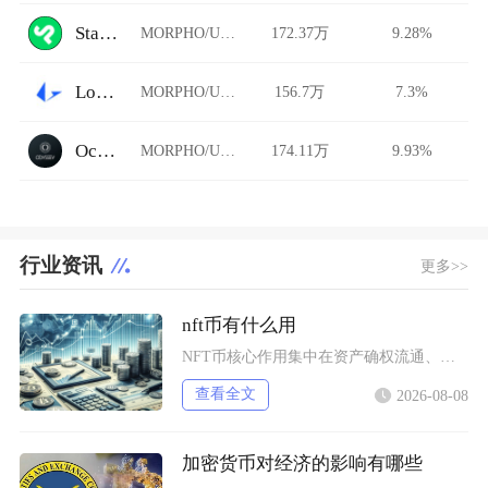
StarkDefi
MORPHO/USDT
172.37万
9.28%
Loopring AMM
MORPHO/USDT
156.7万
7.3%
Ocnex
MORPHO/USDT
174.11万
9.93%
行业资讯
更多>>
nft币有什么用
NFT币核心作用集中在资产确权流通、生态权益兑现、金融抵押套利、身份凭证认证四大方向，既是
查看全文
2026-08-08
加密货币对经济的影响有哪些