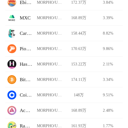
Ebisu's Bay
MORPHO/USDT
172.37万
3.84%
MXC
MORPHO/USDT
168.89万
3.39%
Carbon DeFi
MORPHO/USDT
158.44万
8.82%
Pionex
MORPHO/USDT
170.63万
9.86%
HashKey Global
MORPHO/USDT
153.22万
2.11%
BitFlip
MORPHO/USDT
174.11万
3.34%
Coinbase Pro
MORPHO/USDT
148万
9.51%
Acala Swap
MORPHO/USDT
168.89万
2.48%
Rawr Trade
MORPHO/USDT
161.93万
1.77%