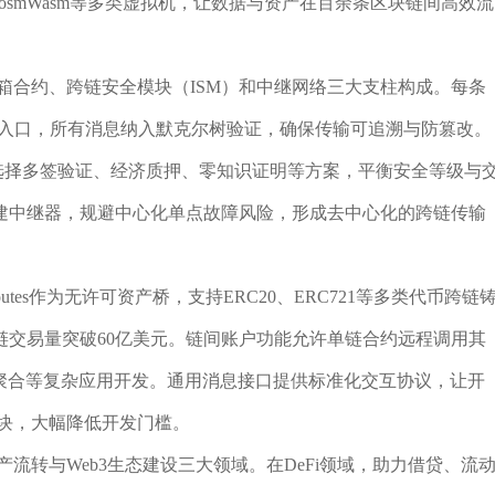
、CosmWasm等多类虚拟机，让数据与资产在百余条区块链间高效流
邮箱合约、跨链安全模块（ISM）和中继网络三大支柱构成。每条
收发入口，所有消息纳入默克尔树验证，确保传输可追溯与防篡改。
选择多签验证、经济质押、零知识证明等方案，平衡安全等级与
建中继器，规避中心化单点故障风险，形成去中心化的跨链传输
outes作为无许可资产桥，支持ERC20、ERC721等多类代币跨链
链交易量突破60亿美元。链间账户功能允许单链合约远程调用其
FT聚合等复杂应用开发。通用消息接口提供标准化交互协议，让开
模块，大幅降低开发门槛。
产流转与Web3生态建设三大领域。在DeFi领域，助力借贷、流