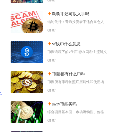
08-07
狗狗币还可以入手吗
结论先行：普通投资者不适合重仓入手狗狗币，仅能拿出总资产极小比例做短期情绪博弈，长线持仓性
08-07
vf钱币什么意思
币圈语境下的vf钱币存在两种主流释义，一是古钱币收藏流通市场通用的VF品相评级标识，二是链
08-07
币圈都有什么币种
币圈所有币种按照底层属性和使用场景，可以划分为价值存储币、公链原生币、稳定币、平台币、赛道
08-07
swrv币能买吗
综合项目基本面、市场流动性、价格走势以及行业竞争现状，普通币圈投资者不建议买入SWRV代币
08-07