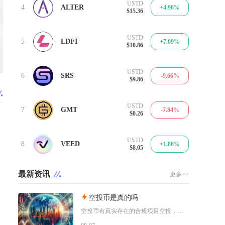
USTD
4
ALTER
+4.96%
$15.36
USTD
5
LDFI
+7.09%
$10.86
USTD
6
SRS
-9.66%
$9.86
USTD
7
GMT
-7.84%
$0.26
USTD
8
VEED
+1.88%
$8.05
最新资讯
更多>>
空投币是真的吗
空投币有真实存在的合规项目空投，但市场中九成以上面向普通散户的免费空投、大额福利空投均为虚