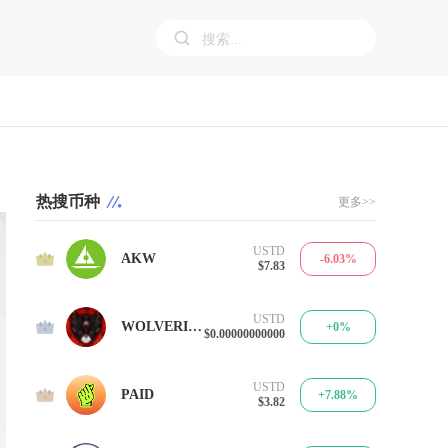
热搜币种
更多>>
USTD
1
AKW
-6.03%
$7.83
USTD
2
WOLVERINU
+0%
$0.00000000000
USTD
3
PAID
+7.88%
$3.82