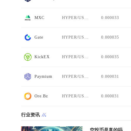
MXC
HYPER/USDT
0.000033
Gate
HYPER/USDT
0.000035
KickEX
HYPER/USDT
0.000035
Paymium
HYPER/USDT
0.000031
Ore.Bz
HYPER/USDT
0.000031
行业资讯
空投币是真的吗