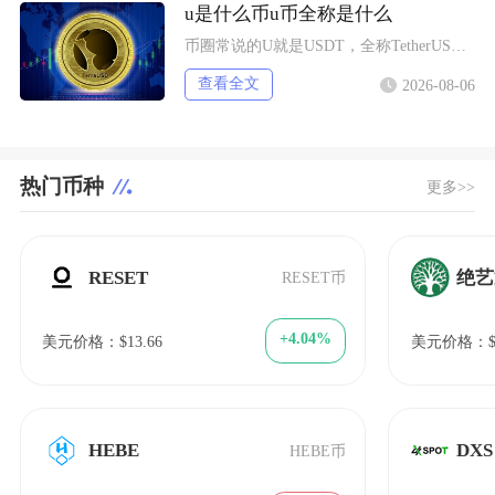
u是什么币u币全称是什么
币圈常说的U就是USDT，全称TetherUSD，中文名称泰达币，是当前市场流通规模最大的
查看全文
2026-08-06
热门币种
更多>>
RESET
绝艺
RESET币
+4.04%
美元价格：$13.66
美元价格：$0
HEBE
DXS
HEBE币