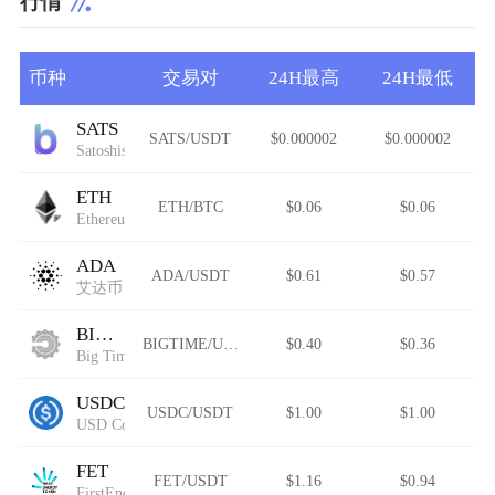
行情
币种
交易对
24H最高
24H最低
SATS
SATS/USDT
$0.000002
$0.000002
Satoshis Vision
ETH
ETH/BTC
$0.06
$0.06
Ethereum (Wormhole)
ADA
ADA/USDT
$0.61
$0.57
艾达币
BIGTIME
BIGTIME/USDT
$0.40
$0.36
Big Time
USDC
USDC/USDT
$1.00
$1.00
USD Coin Avalanche Bridged (USDC.e)
FET
FET/USDT
$1.16
$0.94
FirstEnergy Token