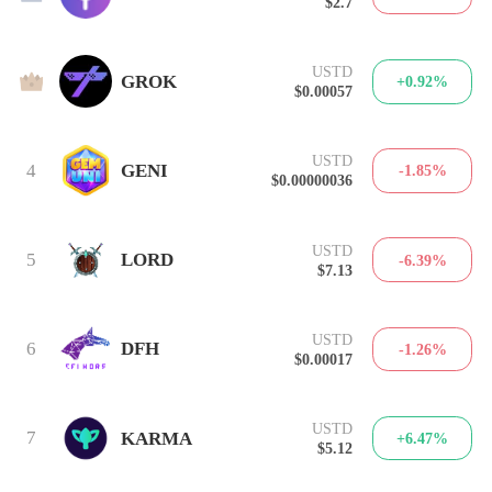
$2.7
USTD
3
GROK
+0.92%
$0.00057
USTD
4
GENI
-1.85%
$0.00000036
USTD
5
LORD
-6.39%
$7.13
USTD
6
DFH
-1.26%
$0.00017
USTD
7
KARMA
+6.47%
$5.12