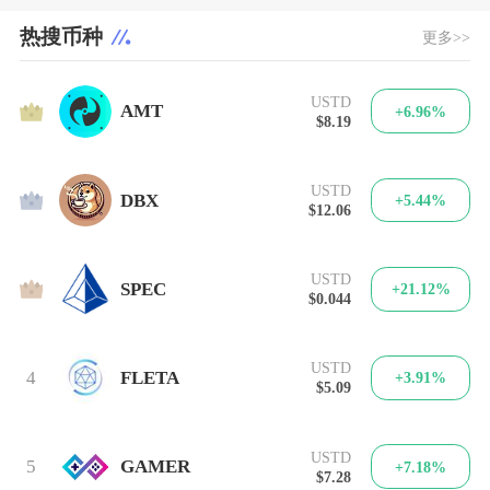
热搜币种
更多>>
USTD
1
AMT
+6.96%
$8.19
USTD
2
DBX
+5.44%
$12.06
USTD
3
SPEC
+21.12%
$0.044
USTD
4
FLETA
+3.91%
$5.09
USTD
5
GAMER
+7.18%
$7.28