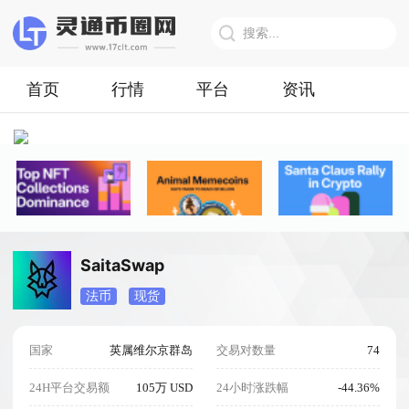
首页
行情
平台
资讯
SaitaSwap
法币
现货
国家
英属维尔京群岛
交易对数量
74
24H平台交易额
105万 USD
24小时涨跌幅
-44.36%