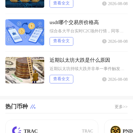
查看全文
2026-08-08
usdt哪个交易所价格高
综合各大平台实时C2C场外行情，同等支付渠道下Bybit场内场外USDT卖出报价长期高于其
查看全文
2026-08-08
近期以太坊大跌是什么原因
近期以太坊持续大跌并非单一事件触发，而是宏观流动性收紧、机构资金持续撤离、衍生品杠杆踩踏叠
查看全文
2026-08-08
热门币种
更多>>
TRAC
PN
TRAC