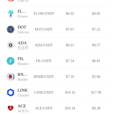
Lido DAO (Wormhole)
FLOW
FLOW/USDT
$0.92
$0.85
Flower Solana
DOT
DOT/USDT
$7.67
$7.22
Dotcoin
ADA
ADA/USDT
$0.61
$0.57
艾达币
FIL
FIL/USDT
$7.54
$6.81
Binance-Peg Filecoin
RNDR
RNDR/USDT
$7.10
$5.90
Render
LINK
LINK/USDT
$19.16
$17.99
Chainlink (Wormhole)
ACE
ACE/USDT
$10.34
$9.38
ACEToken