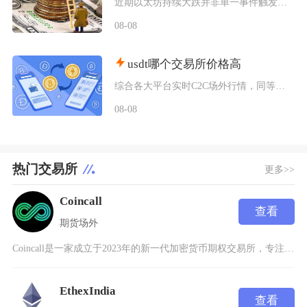
近期以太坊持续大跌并非单一事件触发，而是宏观流动性收紧、机构资金持续撤离、衍生品杠杆踩踏叠
08-08
usdt哪个交易所价格高
综合各大平台实时C2C场外行情，同等支付渠道下Bybit场内场外USDT卖出报价长期高于其
08-08
热门交易所
更多>>
Coincall
查看
期货
场外
Coincall是一家成立于2023年的新一代加密货币期权交易所，专注于可访问性、资本效率
EthexIndia
查看