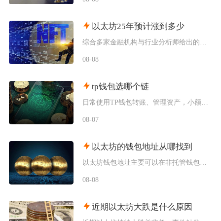
以太坊25年预计涨到多少
综合多家金融机构与行业分析师给出的行情推演，以太坊2025年将呈现区间分化走势，基准预期价
08-08
tp钱包选哪个链
日常使用TP钱包转账、管理资产，小额稳定币互转优先选择波场TRC20；币安生态内交互、参与
08-07
以太坊的钱包地址从哪找到
以太坊钱包地址主要可以在非托管钱包客户端、硬件钱包配套软件、交易所资产充值页面找到，地址统
08-08
近期以太坊大跌是什么原因