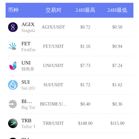
币种
交易对
24H最高
24H最低
AGIX
AGIX/USDT
$0.72
$0.50
SingularityNET
FET
FET/USDT
$1.16
$0.94
FirstEnergy Token
UNI
UNI/USDT
$7.73
$7.24
独角兽
SUI
SUI/USDT
$1.72
$1.62
Sui (IOU)
BIGTIME
BIGTIME/USDT
$0.40
$0.36
Big Time
TRB
TRB/USDT
$148.00
$115.00
Tellor Tributes