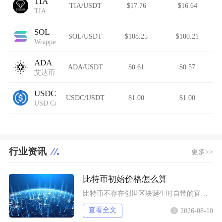
TIA
TIA/USDT
$17.76
$16.64
TIA
SOL
SOL/USDT
$108.25
$100.21
Wrapped Solana
ADA
ADA/USDT
$0.61
$0.57
艾达币
USDC
USDC/USDT
$1.00
$1.00
USD Coin Avalanche Bridged (USDC.e)
行业资讯
更多>>
比特币初始价格怎么算
比特币不存在创世区块诞生时自带的官方发行定价，初始价格分为理论成本定价、场外点对点交易定价
查看全文
2026-08-10