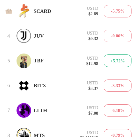
USTD
3
SCARD
-5.75%
$2.89
USTD
4
JUV
-0.06%
$0.32
USTD
5
TBF
+5.72%
$12.98
USTD
6
BITX
-3.33%
$3.37
USTD
7
LLTH
-6.18%
$7.08
USTD
8
MTS
-0.79%